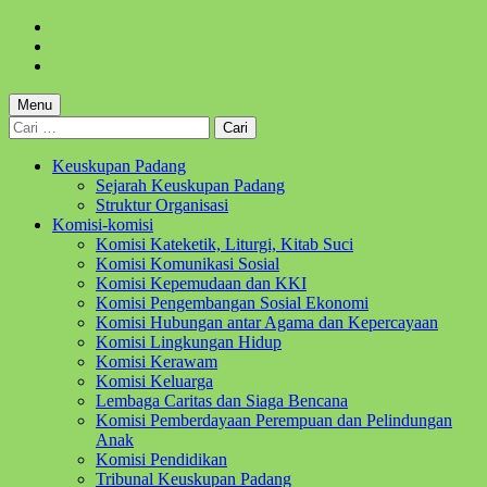
Skip
to
Skip
main
to
Skip
navigation
main
to
content
footer
Menu
Cari
untuk:
Keuskupan Padang
Sejarah Keuskupan Padang
Struktur Organisasi
Komisi-komisi
Komisi Kateketik, Liturgi, Kitab Suci
Komisi Komunikasi Sosial
Komisi Kepemudaan dan KKI
Komisi Pengembangan Sosial Ekonomi
Komisi Hubungan antar Agama dan Kepercayaan
Komisi Lingkungan Hidup
Komisi Kerawam
Komisi Keluarga
Lembaga Caritas dan Siaga Bencana
Komisi Pemberdayaan Perempuan dan Pelindungan
Anak
Komisi Pendidikan
Tribunal Keuskupan Padang