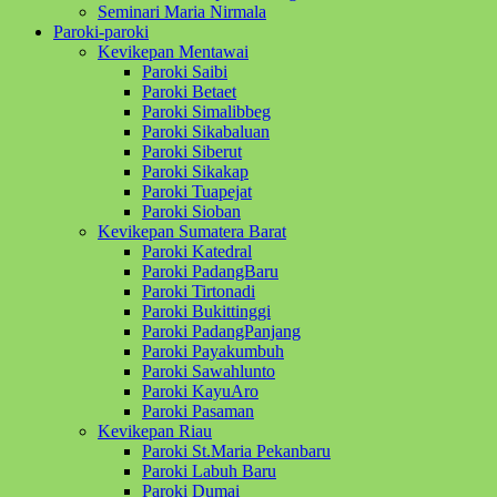
Seminari Maria Nirmala
Paroki-paroki
Kevikepan Mentawai
Paroki Saibi
Paroki Betaet
Paroki Simalibbeg
Paroki Sikabaluan
Paroki Siberut
Paroki Sikakap
Paroki Tuapejat
Paroki Sioban
Kevikepan Sumatera Barat
Paroki Katedral
Paroki PadangBaru
Paroki Tirtonadi
Paroki Bukittinggi
Paroki PadangPanjang
Paroki Payakumbuh
Paroki Sawahlunto
Paroki KayuAro
Paroki Pasaman
Kevikepan Riau
Paroki St.Maria Pekanbaru
Paroki Labuh Baru
Paroki Dumai