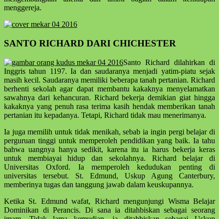
menggereja.
SANTO RICHARD DARI CHICHESTER
Santo Richard dilahirkan di
Inggris tahun 1197. Ia dan saudaranya menjadi yatim-piatu sejak
masih kecil. Saudaranya memiliki beberapa tanah pertanian. Richard
berhenti sekolah agar dapat membantu kakaknya menyelamatkan
sawahnya dari kehancuran. Richard bekerja demikian giat hingga
kakaknya yang penuh rasa terima kasih hendak memberikan tanah
pertanian itu kepadanya. Tetapi, Richard tidak mau menerimanya.
Ia juga memilih untuk tidak menikah, sebab ia ingin pergi belajar di
perguruan tinggi untuk memperoleh pendidikan yang baik. Ia tahu
bahwa uangnya hanya sedikit, karena itu ia harus bekerja keras
untuk membiayai hidup dan sekolahnya. Richard belajar di
Universitas Oxford. Ia memperoleh kedudukan penting di
universitas tersebut. St. Edmund, Uskup Agung Canterbury,
memberinya tugas dan tanggung jawab dalam keuskupannya.
Ketika St. Edmund wafat, Richard mengunjungi Wisma Belajar
Dominikan di Perancis. Di sana ia ditahbiskan sebagai seorang
imam. Tidak lama kemudian, ia ditahbiskan sebagai Uskup