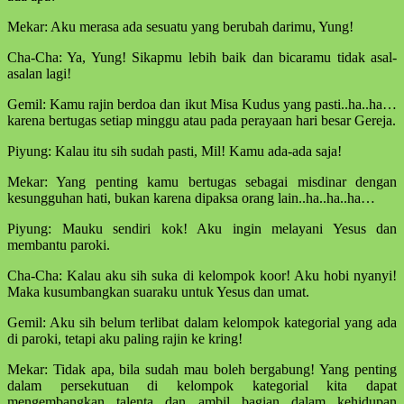
Mekar: Aku merasa ada sesuatu yang berubah darimu, Yung!
Cha-Cha: Ya, Yung! Sikapmu lebih baik dan bicaramu tidak asal-
asalan lagi!
Gemil: Kamu rajin berdoa dan ikut Misa Kudus yang pasti..ha..ha…
karena bertugas setiap minggu atau pada perayaan hari besar Gereja.
Piyung: Kalau itu sih sudah pasti, Mil! Kamu ada-ada saja!
Mekar: Yang penting kamu bertugas sebagai misdinar dengan
kesungguhan hati, bukan karena dipaksa orang lain..ha..ha..ha…
Piyung: Mauku sendiri kok! Aku ingin melayani Yesus dan
membantu paroki.
Cha-Cha: Kalau aku sih suka di kelompok koor! Aku hobi nyanyi!
Maka kusumbangkan suaraku untuk Yesus dan umat.
Gemil: Aku sih belum terlibat dalam kelompok kategorial yang ada
di paroki, tetapi aku paling rajin ke kring!
Mekar: Tidak apa, bila sudah mau boleh bergabung! Yang penting
dalam persekutuan di kelompok kategorial kita dapat
mengembangkan talenta dan ambil bagian dalam kehidupan