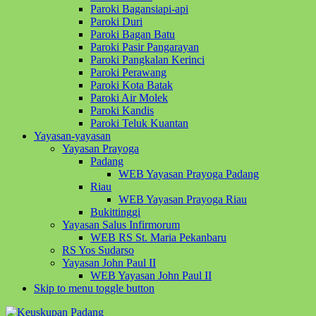
Paroki Bagansiapi-api
Paroki Duri
Paroki Bagan Batu
Paroki Pasir Pangarayan
Paroki Pangkalan Kerinci
Paroki Perawang
Paroki Kota Batak
Paroki Air Molek
Paroki Kandis
Paroki Teluk Kuantan
Yayasan-yayasan
Yayasan Prayoga
Padang
WEB Yayasan Prayoga Padang
Riau
WEB Yayasan Prayoga Riau
Bukittinggi
Yayasan Salus Infirmorum
WEB RS St. Maria Pekanbaru
RS Yos Sudarso
Yayasan John Paul II
WEB Yayasan John Paul II
Skip to menu toggle button