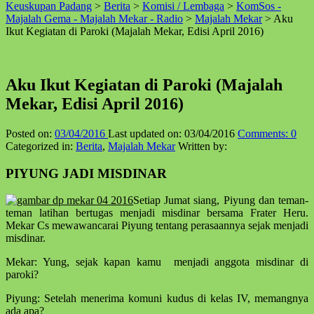
Keuskupan Padang
>
Berita
>
Komisi / Lembaga
>
KomSos -
↑
Majalah Gema - Majalah Mekar - Radio
>
Majalah Mekar
>
Aku
Ikut Kegiatan di Paroki (Majalah Mekar, Edisi April 2016)
Aku Ikut Kegiatan di Paroki (Majalah
Mekar, Edisi April 2016)
Posted on:
03/04/2016
Last updated on:
03/04/2016
Comments:
0
Categorized in:
Berita
,
Majalah Mekar
Written by:
PIYUNG JADI MISDINAR
Setiap Jumat siang, Piyung dan teman-
teman latihan bertugas menjadi misdinar bersama Frater Heru.
Mekar Cs mewawancarai Piyung tentang perasaannya sejak menjadi
misdinar.
Mekar: Yung, sejak kapan kamu menjadi anggota misdinar di
paroki?
Piyung: Setelah menerima komuni kudus di kelas IV, memangnya
ada apa?