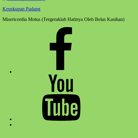
Keuskupan Padang
Misericordia Motus (Tergeraklah Hatinya Oleh Belas Kasihan)
Facebook
Komsos
Youtube
Komsos
Back
to
top