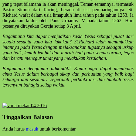
yang tepat bilamana ia akan meninggal. Teman-temannya, termasuk
Pastor Simon dari Tarring, berada di sisi pembaringannya. St.
Richard wafat dalam usia limapuluh lima tahun pada tahun 1253. Ia
dinyatakan kudus oleh Paus Urbanus IV pada tahun 1262. Hari
pestanya dirayakan Gereja setiap 3 April.
Bagaimana kita dapat menjadikan kasih Yesus sebagai pusat dari
segala sesuatu yang kita lakukan? St.Richard telah menunjukkan
imannya pada Yesus dengan melaksanakan tugasnya sebagai uskup
yang baik, lemah lembut dan murah hati pada semua orang, tegas
dan berani menegur umat yang melakukan kesalahan.
Bagaimana denganmu adik-adik? Kamu juga dapat membalas
cinta Yesus dalam berbagai sikap dan perbuatan yang baik bagi
keluarga dan sesama… segeralah perbaiki diri dan buatlah Yesus
tersenyum bahagia setiap waktu.
Skip
Tinggalkan Balasan
back
to
Anda harus
masuk
untuk berkomentar.
main