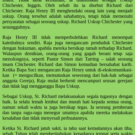
Chichester, Inggris. Oleh sebab itu ia disebut Richard dari
Chichester. Raja Henry III menghendaki orang lain yang menjadi
uskup. Orang tersebut adalah sahabatnya, tetapi tidak memenuhi
persyaratan sebagai seorang uskup. Richard Uskup Chichester yang
sesungguhnya.
Raja Henry III tidak memperbolehkan Richard menempati
katedralnya sendiri. Raja juga mengancam penduduk Chichester
dengan hukuman, apabila mereka bersikap ramah terhadap Richard.
Walaupun demikian, orang-orang yang gagah berani tetap saja
menolongnya, seperti Pastor Simon dari Tarring – salah seorang
imam Chichester. Richard dan Simon kemudian bersahabat karib.
Ketika Bapa Suci mengancam Raja Henry untuk di-ekskomunikasi-
kan (= mengucilkan, memutuskan seseorang dari hak-hak sebagai
anggota Gereja), Raja mulai berhenti mencampuri urusan gerejani
dan tidak lagi mengganggu Bapa Uskup.
Sebagai Uskup, St. Richard melaksanakan segala tugasnya dengan
baik. Ia selalu lemah lembut dan murah hati kepada semua orang,
namun sekali waktu ia juga bersikap tegas. Ia seorang pemberani
dan tanpa ragu-ragu menegur umatnya apabila mereka melakukan
kesalahan dan tidak menyesali perbuatannya.
Ketika St. Richard jatuh sakit, ia tahu saat kematiannya akan tiba,
sebab Tuhan telah memberitahukan kepadanya tempat serta waktu