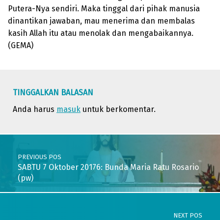
Putera-Nya sendiri. Maka tinggal dari pihak manusia
dinantikan jawaban, mau menerima dan membalas
kasih Allah itu atau menolak dan mengabaikannya.
(GEMA)
Skip back to main navigation
TINGGALKAN BALASAN
Anda harus
masuk
untuk berkomentar.
Post navigation
PREVIOUS POS
SABTU 7 Oktober 20176: Bunda Maria Ratu Rosario
(pw)
NEXT POS