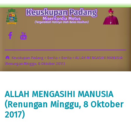
Keuskupan Padang
Misericordia Motus (Tergeraklah Hatinya Oleh Belas Kasihan)
Facebook Komsos
Youtube Komsos
Keuskupan Padang
>
Berita
>
Berita
>
ALLAH MENGASIHI MANUSIA
(Renungan Minggu, 8 Oktober 2017)
ALLAH MENGASIHI MANUSIA
(Renungan Minggu, 8 Oktober
2017)