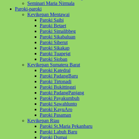
Seminari Maria Nirmala
Paroki-paroki
Kevikepan Mentawai
Paroki Saibi
Paroki Betaet
Paroki Simalibbeg
Paroki Sikabaluan
Paroki Siberut
Paroki Sikakap
Paroki Tuapejat
Paroki Sioban
Kevikepan Sumatera Barat
Paroki Katedral
Paroki PadangBaru
Paroki Tirtonadi
Paroki Bukittinggi
Paroki PadangPanjang
Paroki Payakumbuh
Paroki Sawahlunto
Paroki KayuAro
Paroki Pasaman
Kevikepan Riau
Paroki St.Maria Pekanbaru
Paroki Labuh Baru
Paroki Dumai