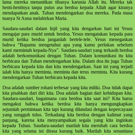
lama mereka menantikan tibanya karunia Allah itu. Mereka tak
henti-hentinya tanpa putus asa berdoa kepada Allah agar kiranya
mendapatkan anak. Tuhan mendengarkan doa mereka. Pada masa
tuanya St Anna melahirkan Maria.
Saudara-saudari dalam Injil yang kita dengarkan hari ini Yesus
mengajar para murid untuk berdoa. Yesus mengatakan kepada para
murid ketika berdoa janganlah bertele-tele. Yesus menegaskan
bahwa “Bapamu mengetahui apa yang kamu perlukan sebelum
kami memintah kepada-Nya”. Saudara-saudari yang terkasih berdoa
adalah berkomunikasi dengan Tuhan. Dalam komunikasi itu kita
berbicara dan Tuhan mendengarkan kita. Dalam doa itu juga Tuhan
berbicara kepada kita dan kita mendengarkan. Saat ini yang terjadi
ialah kita hanya meminta, meminta dan terus meminta. Kita kurang
mendengarkan Tuhan berbicara kepada kita.
Doa adalah sumber rohani terbesar yang kita miliki. Doa tidak dapat
kita pisahkan dari diri kita. Doa adalah bagian dari kehidupan kita.
Saudara-saudari, bagaimana cara berdoa kita saat ini? Kita harus
mengakui bahwa ketika berdoa kita hanya mengungkapkan
sejumlah permintaan kita tapi kurang dilandasi dengan kepercayaan
yang sungguh tulus. Terkadang kita berdoa dengan kalimat yang
panjang, karena kita menyampaikan segala yang kita inginkan
kepada Tuhan. Saudara-saudari marilah kita merubah cara berdoa
kita yang selama ini dirasa kurang baik. Marilah kita senantiasa