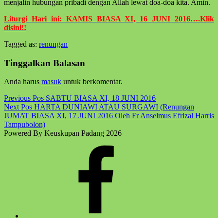
menjalin hubungan pribadi dengan Allah lewat doa-doa kita. Amin.
Liturgi Hari ini: KAMIS BIASA XI, 16 JUNI 2016….Klik
disini!!
Tagged as:
renungan
Skip
back
Tinggalkan Balasan
to
main
Anda harus
masuk
untuk berkomentar.
navigation
Post
Previous Pos
SABTU BIASA XI, 18 JUNI 2016
Next Pos
HARTA DUNIAWI ATAU SURGAWI (Renungan
navigation
JUMAT BIASA XI, 17 JUNI 2016 Oleh Fr Anselmus Efrizal Harris
Tampubolon)
Powered By Keuskupan Padang 2026
Facebook
Komsos