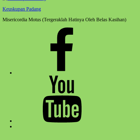
Keuskupan Padang
Misericordia Motus (Tergeraklah Hatinya Oleh Belas Kasihan)
Facebook
Komsos
Youtube
Komsos
Back
to
top