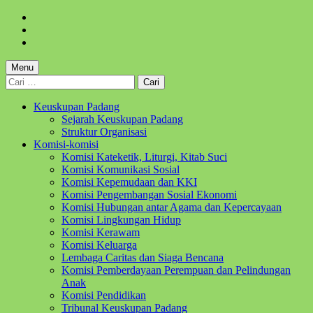
Skip
to
Skip
main
to
Skip
navigation
main
to
content
footer
Menu
Cari
untuk:
Keuskupan Padang
Sejarah Keuskupan Padang
Struktur Organisasi
Komisi-komisi
Komisi Kateketik, Liturgi, Kitab Suci
Komisi Komunikasi Sosial
Komisi Kepemudaan dan KKI
Komisi Pengembangan Sosial Ekonomi
Komisi Hubungan antar Agama dan Kepercayaan
Komisi Lingkungan Hidup
Komisi Kerawam
Komisi Keluarga
Lembaga Caritas dan Siaga Bencana
Komisi Pemberdayaan Perempuan dan Pelindungan
Anak
Komisi Pendidikan
Tribunal Keuskupan Padang