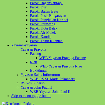
Paroki Bagansiapi-api
Paroki Duri
Paroki Bagan Batu
Paroki Pasir Pangarayan
Paroki Pangkalan Kerinci
Paroki Perawang
Paroki Kota Batak
Paroki Air Molek
Paroki Kandis
Paroki Teluk Kuantan
Yayasan-yayasan
Yayasan Prayoga
Padang
WEB Yayasan Prayoga Padang
Riau
WEB Yayasan Prayoga Riau
Bukittinggi
Yayasan Salus Infirmorum
WEB RS St. Maria Pekanbaru
RS Yos Sudarso
Yayasan John Paul II
WEB Yayasan John Paul II
Skip to menu toggle button