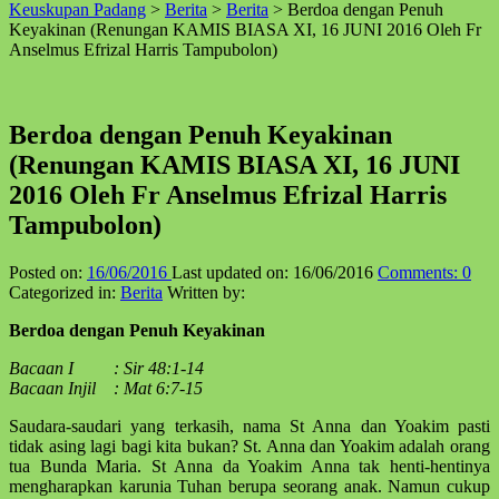
Keuskupan Padang
>
Berita
>
Berita
>
Berdoa dengan Penuh
↑
Keyakinan (Renungan KAMIS BIASA XI, 16 JUNI 2016 Oleh Fr
Anselmus Efrizal Harris Tampubolon)
Berdoa dengan Penuh Keyakinan
(Renungan KAMIS BIASA XI, 16 JUNI
2016 Oleh Fr Anselmus Efrizal Harris
Tampubolon)
Posted on:
16/06/2016
Last updated on:
16/06/2016
Comments:
0
Categorized in:
Berita
Written by:
Berdoa dengan Penuh Keyakinan
Bacaan I : Sir 48:1-14
Bacaan Injil : Mat 6:7-15
Saudara-saudari yang terkasih, nama St Anna dan Yoakim pasti
tidak asing lagi bagi kita bukan? St. Anna dan Yoakim adalah orang
tua Bunda Maria. St Anna da Yoakim Anna tak henti-hentinya
mengharapkan karunia Tuhan berupa seorang anak. Namun cukup