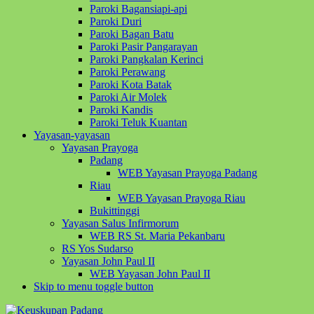
Paroki Bagansiapi-api
Paroki Duri
Paroki Bagan Batu
Paroki Pasir Pangarayan
Paroki Pangkalan Kerinci
Paroki Perawang
Paroki Kota Batak
Paroki Air Molek
Paroki Kandis
Paroki Teluk Kuantan
Yayasan-yayasan
Yayasan Prayoga
Padang
WEB Yayasan Prayoga Padang
Riau
WEB Yayasan Prayoga Riau
Bukittinggi
Yayasan Salus Infirmorum
WEB RS St. Maria Pekanbaru
RS Yos Sudarso
Yayasan John Paul II
WEB Yayasan John Paul II
Skip to menu toggle button