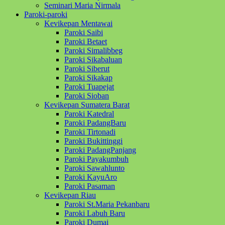
Seminari Maria Nirmala
Paroki-paroki
Kevikepan Mentawai
Paroki Saibi
Paroki Betaet
Paroki Simalibbeg
Paroki Sikabaluan
Paroki Siberut
Paroki Sikakap
Paroki Tuapejat
Paroki Sioban
Kevikepan Sumatera Barat
Paroki Katedral
Paroki PadangBaru
Paroki Tirtonadi
Paroki Bukittinggi
Paroki PadangPanjang
Paroki Payakumbuh
Paroki Sawahlunto
Paroki KayuAro
Paroki Pasaman
Kevikepan Riau
Paroki St.Maria Pekanbaru
Paroki Labuh Baru
Paroki Dumai