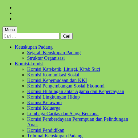
Skip
to
Skip
main
to
Skip
navigation
main
to
content
footer
Menu
Cari
untuk:
Keuskupan Padang
Sejarah Keuskupan Padang
Struktur Organisasi
Komisi-komisi
Komisi Kateketik, Liturgi, Kitab Suci
Komisi Komunikasi Sosial
Komisi Kepemudaan dan KKI
Komisi Pengembangan Sosial Ekonomi
Komisi Hubungan antar Agama dan Kepercayaan
Komisi Lingkungan Hidup
Komisi Kerawam
Komisi Keluarga
Lembaga Caritas dan Siaga Bencana
Komisi Pemberdayaan Perempuan dan Pelindungan
Anak
Komisi Pendidikan
Tribunal Keuskupan Padang