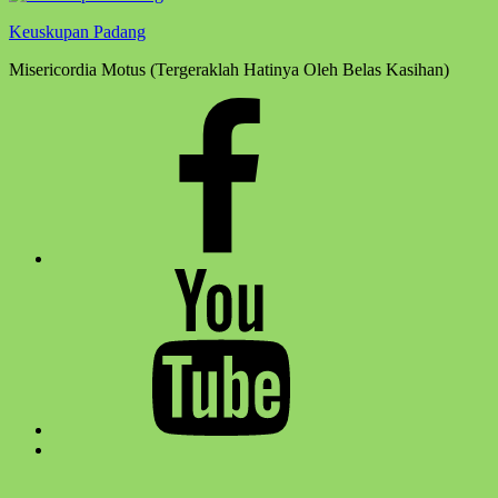
Keuskupan Padang
Misericordia Motus (Tergeraklah Hatinya Oleh Belas Kasihan)
Facebook
Komsos
Youtube
Komsos
Back
to
top