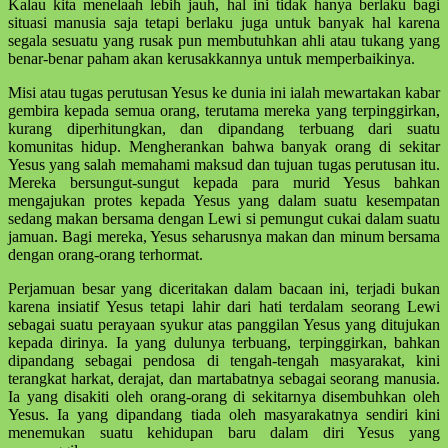
Kalau kita menelaah lebih jauh, hal ini tidak hanya berlaku bagi
situasi manusia saja tetapi berlaku juga untuk banyak hal karena
segala sesuatu yang rusak pun membutuhkan ahli atau tukang yang
benar-benar paham akan kerusakkannya untuk memperbaikinya.
Misi atau tugas perutusan Yesus ke dunia ini ialah mewartakan kabar
gembira kepada semua orang, terutama mereka yang terpinggirkan,
kurang diperhitungkan, dan dipandang terbuang dari suatu
komunitas hidup. Mengherankan bahwa banyak orang di sekitar
Yesus yang salah memahami maksud dan tujuan tugas perutusan itu.
Mereka bersungut-sungut kepada para murid Yesus bahkan
mengajukan protes kepada Yesus yang dalam suatu kesempatan
sedang makan bersama dengan Lewi si pemungut cukai dalam suatu
jamuan. Bagi mereka, Yesus seharusnya makan dan minum bersama
dengan orang-orang terhormat.
Perjamuan besar yang diceritakan dalam bacaan ini, terjadi bukan
karena insiatif Yesus tetapi lahir dari hati terdalam seorang Lewi
sebagai suatu perayaan syukur atas panggilan Yesus yang ditujukan
kepada dirinya. Ia yang dulunya terbuang, terpinggirkan, bahkan
dipandang sebagai pendosa di tengah-tengah masyarakat, kini
terangkat harkat, derajat, dan martabatnya sebagai seorang manusia.
Ia yang disakiti oleh orang-orang di sekitarnya disembuhkan oleh
Yesus. Ia yang dipandang tiada oleh masyarakatnya sendiri kini
menemukan suatu kehidupan baru dalam diri Yesus yang