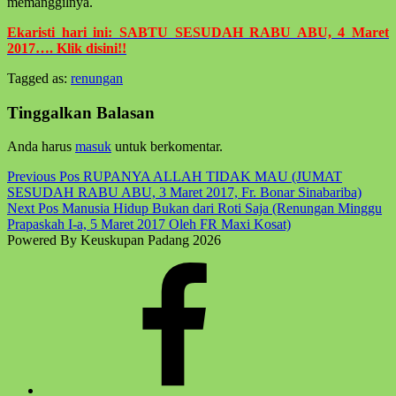
memanggilnya.
Ekaristi hari ini: SABTU SESUDAH RABU ABU, 4 Maret
2017…. Klik disini!!
Tagged as:
renungan
Skip
back
Tinggalkan Balasan
to
main
Anda harus
masuk
untuk berkomentar.
navigation
Post
Previous Pos
RUPANYA ALLAH TIDAK MAU (JUMAT
SESUDAH RABU ABU, 3 Maret 2017, Fr. Bonar Sinabariba)
navigation
Next Pos
Manusia Hidup Bukan dari Roti Saja (Renungan Minggu
Prapaskah I-a, 5 Maret 2017 Oleh FR Maxi Kosat)
Powered By Keuskupan Padang 2026
Facebook
Komsos