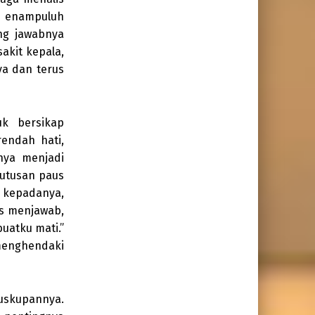
is enampuluh
ng jawabnya
sakit kepala,
ya dan terus
k bersikap
rendah hati,
nya menjadi
 utusan paus
 kepadanya,
us menjawab,
uatku mati.”
menghendaki
uskupannya.