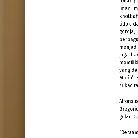
Umat pe
iman m
khotba
tidak d
gereja,
berbag
menjadi
juga ha
memilik
yang da
Maria’.
sukacit
Alfonsu
Gregori
gelar Do
“Bersam