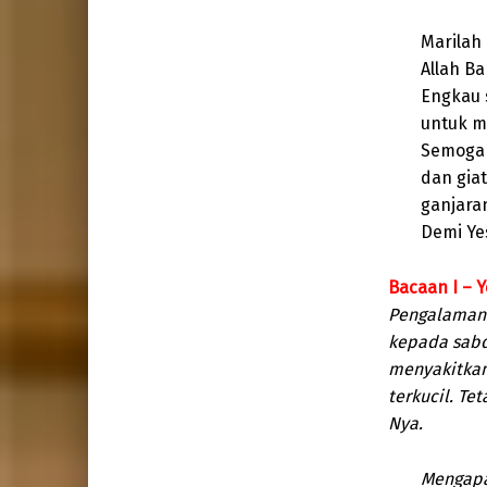
Marilah
Allah B
Engkau 
untuk m
Semoga 
dan gia
ganjaran
Demi Yes
Bacaan I – Y
Pengalaman 
kepada sabd
menyakitkan
terkucil. Te
Nya.
Mengapa