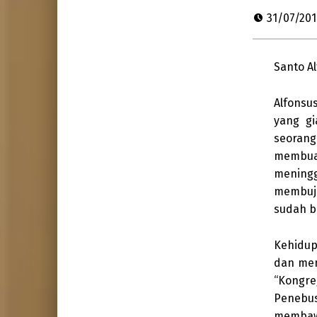
31/07/20
Santo A
Alfonsu
yang gi
seorang
membuat
mening
membuju
sudah b
Kehidup
dan men
“Kongr
Penebu
membawa