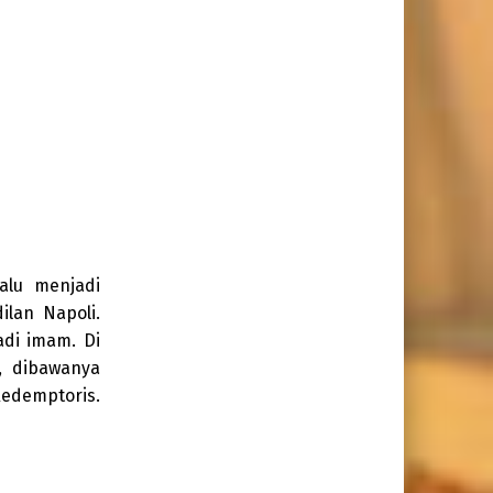
alu menjadi
ilan Napoli.
adi imam. Di
, dibawanya
Redemptoris.