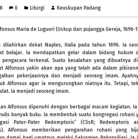
18
0
Liturgi
Keuskupan Padang
lfonsus Maria de Luguori (Uskup dan pujangga Gereja, 1696-1
s dilahirkan dekat Naples, Italia pada tahun 1696. Ia seo
at belajar. Ia mendapatkan gelar dalam bidang hukum 
 pengacara terkenal. Suatu kesalahan yang dibuatnya di
 Alfonsus yakin akan apa yang telah ada dalam pikirann
galkan pekerjaannya dan menjadi seorang imam. Ayahn
k Alfonsus agar ia mengurungkan niatnya itu. Tetapi, te
ulat. Ia menjadi seorang imam.
an Alfonsus dipenuhi dengan berbagai macam kegiatan. I
ulis banyak buku. Ia membentuk suatu kongregasi rohani 
egasi Pater-Pater Redemptoris” (CSsR; Redemptoris a
s). Alfonsus memberikan pengarahan rohani yang bi
 damai bagi umatnya melalui Sakramen Rekonsiliasi. Ia 