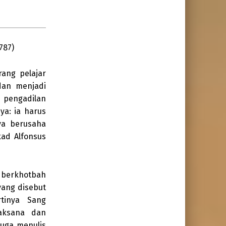
787)
rang pelajar
dan menjadi
 pengadilan
ya: ia harus
ya berusaha
kad Alfonsus
a berkhotbah
yang disebut
rtinya Sang
jaksana dan
juga menulis