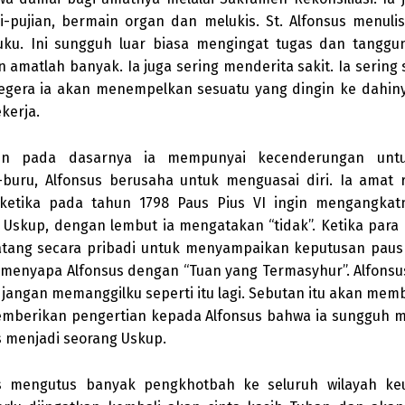
ji-pujian, bermain organ dan melukis. St. Alfonsus menul
ku. Ini sungguh luar biasa mengingat tugas dan tanggu
n amatlah banyak. Ia juga sering menderita sakit. Ia sering 
segera ia akan menempelkan sesuatu yang dingin ke dahin
kerja.
un pada dasarnya ia mempunyai kecenderungan untu
-buru, Alfonsus berusaha untuk menguasai diri. Ia amat 
ketika pada tahun 1798 Paus Pius VI ingin mengangkat
 Uskup, dengan lembut ia mengatakan “tidak”. Ketika para
atang secara pribadi untuk menyampaikan keputusan paus
menyapa Alfonsus dengan “Tuan yang Termasyhur”. Alfons
 jangan memanggilku seperti itu lagi. Sebutan itu akan memb
mberikan pengertian kepada Alfonsus bahwa ia sungguh 
s menjadi seorang Uskup.
s mengutus banyak pengkhotbah ke seluruh wilayah ke