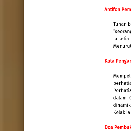
Antifon Pem
Tuhan b
“seoran
Ia seti
Menurut
Kata Penga
Mempela
perhati
Perhati
dalam G
dinamik
Kelak ia
Doa Pembu