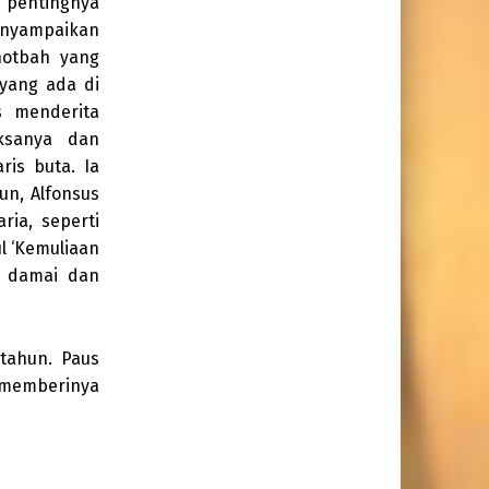
 pentingnya
enyampaikan
hotbah yang
 yang ada di
s menderita
ksanya dan
is buta. Ia
n, Alfonsus
ia, seperti
l ‘Kemuliaan
n damai dan
tahun. Paus
X memberinya