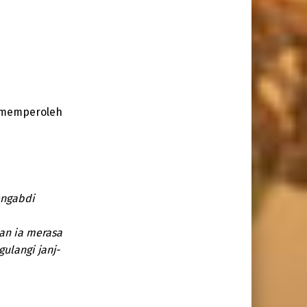
 memperoleh
engabdi
an ia merasa
ulangi janj-