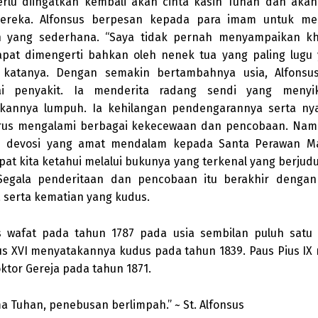
rlu diingatkan kembali akan cinta kasih Tuhan dan akan
ereka. Alfonsus berpesan kepada para imam untuk m
h yang sederhana. “Saya tidak pernah menyampaikan k
apat dimengerti bahkan oleh nenek tua yang paling lugu
” katanya. Dengan semakin bertambahnya usia, Alfonsu
ai penyakit. Ia menderita radang sendi yang menyi
kannya lumpuh. Ia kehilangan pendengarannya serta nyar
rus mengalami berbagai kekecewaan dan pencobaan. Namu
i devosi yang amat mendalam kepada Santa Perawan Mar
pat kita ketahui melalui bukunya yang terkenal yang berjudu
 Segala penderitaan dan pencobaan itu berakhir denga
a serta kematian yang kudus.
s wafat pada tahun 1787 pada usia sembilan puluh satu 
us XVI menyatakannya kudus pada tahun 1839. Paus Pius I
ktor Gereja pada tahun 1871.
a Tuhan, penebusan berlimpah.” ~ St. Alfonsus