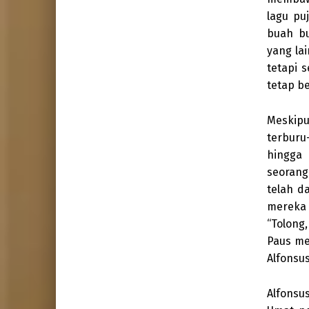
lagu pu
buah bu
yang lai
tetapi 
tetap be
Meskip
terburu
hingga 
seorang
telah d
mereka 
“Tolong,
Paus me
Alfonsu
Alfonsu