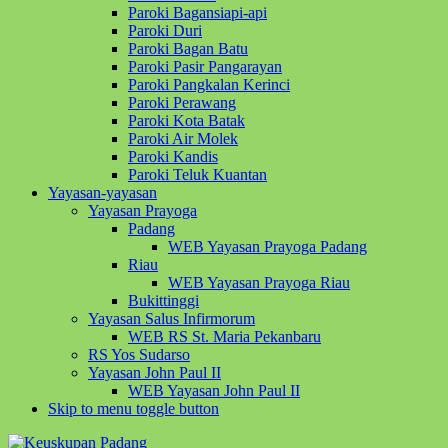
Paroki Bagansiapi-api
Paroki Duri
Paroki Bagan Batu
Paroki Pasir Pangarayan
Paroki Pangkalan Kerinci
Paroki Perawang
Paroki Kota Batak
Paroki Air Molek
Paroki Kandis
Paroki Teluk Kuantan
Yayasan-yayasan
Yayasan Prayoga
Padang
WEB Yayasan Prayoga Padang
Riau
WEB Yayasan Prayoga Riau
Bukittinggi
Yayasan Salus Infirmorum
WEB RS St. Maria Pekanbaru
RS Yos Sudarso
Yayasan John Paul II
WEB Yayasan John Paul II
Skip to menu toggle button