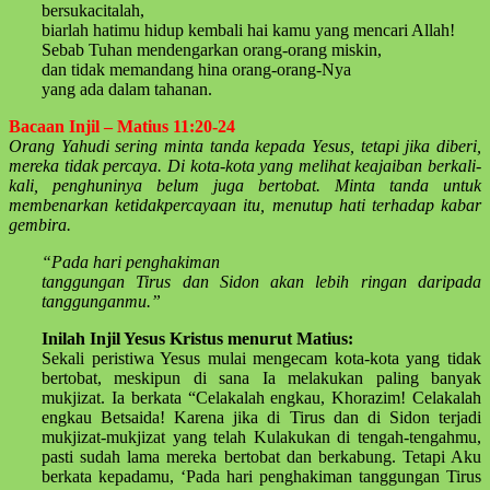
bersukacitalah,
biarlah hatimu hidup kembali hai kamu yang mencari Allah!
Sebab Tuhan mendengarkan orang-orang miskin,
dan tidak memandang hina orang-orang-Nya
yang ada dalam tahanan.
Bacaan Injil – Matius 11:20-24
Orang Yahudi sering minta tanda kepada Yesus, tetapi jika diberi,
mereka tidak percaya. Di kota-kota yang melihat keajaiban berkali-
kali, penghuninya belum juga bertobat. Minta tanda untuk
membenarkan ketidakpercayaan itu, menutup hati terhadap kabar
gembira.
“Pada hari penghakiman
tanggungan Tirus dan Sidon akan lebih ringan daripada
tanggunganmu.”
Inilah Injil Yesus Kristus menurut Matius:
Sekali peristiwa Yesus mulai mengecam kota-kota yang tidak
bertobat, meskipun di sana Ia melakukan paling banyak
mukjizat. Ia berkata “Celakalah engkau, Khorazim! Celakalah
engkau Betsaida! Karena jika di Tirus dan di Sidon terjadi
mukjizat-mukjizat yang telah Kulakukan di tengah-tengahmu,
pasti sudah lama mereka bertobat dan berkabung. Tetapi Aku
berkata kepadamu, ‘Pada hari penghakiman tanggungan Tirus