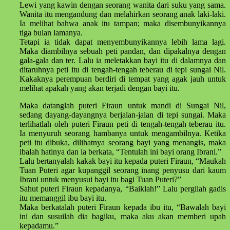
Lewi yang kawin dengan seorang wanita dari suku yang sama.
Wanita itu mengandung dan melahirkan seorang anak laki-laki.
Ia melihat bahwa anak itu tampan; maka disembunyikannya
tiga bulan lamanya.
Tetapi ia tidak dapat menyembunyikannya lebih lama lagi.
Maka diambilnya sebuah peti pandan, dan dipakalnya dengan
gala-gala dan ter. Lalu ia meletakkan bayi itu di dalamnya dan
ditaruhnya peti itu di tengah-tengah teberau di tepi sungai Nil.
Kakaknya perempuan berdiri di tempat yang agak jauh untuk
melihat apakah yang akan terjadi dengan bayi itu.
Maka datanglah puteri Firaun untuk mandi di Sungai Nil,
sedang dayang-dayangnya berjalan-jalan di tepi sungai. Maka
terlihatlah oleh puteri Firaun peti di tengah-tengah teberau itu.
Ia menyuruh seorang hambanya untuk mengambilnya. Ketika
peti itu dibuka, dilihatnya seorang bayi yang menangis, maka
ibalah hatinya dan ia berkata, “Tentulah ini bayi orang Ibrani.”
Lalu bertanyalah kakak bayi itu kepada puteri Firaun, “Maukah
Tuan Puteri agar kupanggil seorang inang penyusu dari kaum
Ibrani untuk menyusui bayi itu bagi Tuan Puteri?”
Sahut puteri Firaun kepadanya, “Baiklah!” Lalu pergilah gadis
itu memanggil ibu bayi itu.
Maka berkatalah puteri Firaun kepada ibu itu, “Bawalah bayi
ini dan susuilah dia bagiku, maka aku akan memberi upah
kepadamu.”