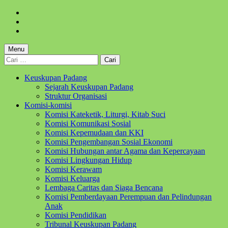
Skip
to
Skip
main
to
Skip
navigation
main
to
content
footer
Menu
Cari
untuk:
Keuskupan Padang
Sejarah Keuskupan Padang
Struktur Organisasi
Komisi-komisi
Komisi Kateketik, Liturgi, Kitab Suci
Komisi Komunikasi Sosial
Komisi Kepemudaan dan KKI
Komisi Pengembangan Sosial Ekonomi
Komisi Hubungan antar Agama dan Kepercayaan
Komisi Lingkungan Hidup
Komisi Kerawam
Komisi Keluarga
Lembaga Caritas dan Siaga Bencana
Komisi Pemberdayaan Perempuan dan Pelindungan
Anak
Komisi Pendidikan
Tribunal Keuskupan Padang