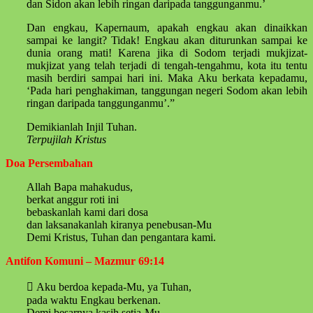
dan Sidon akan lebih ringan daripada tanggunganmu.’
Dan engkau, Kapernaum, apakah engkau akan dinaikkan
sampai ke langit? Tidak! Engkau akan diturunkan sampai ke
dunia orang mati! Karena jika di Sodom terjadi mukjizat-
mukjizat yang telah terjadi di tengah-tengahmu, kota itu tentu
masih berdiri sampai hari ini. Maka Aku berkata kepadamu,
‘Pada hari penghakiman, tanggungan negeri Sodom akan lebih
ringan daripada tanggunganmu’.”
Demikianlah Injil Tuhan.
Terpujilah Kristus
Doa Persembahan
Allah Bapa mahakudus,
berkat anggur roti ini
bebaskanlah kami dari dosa
dan laksanakanlah kiranya penebusan-Mu
Demi Kristus, Tuhan dan pengantara kami.
Antifon Komuni – Mazmur 69:14
 Aku berdoa kepada-Mu, ya Tuhan,
pada waktu Engkau berkenan.
Demi besarnya kasih setia-Mu