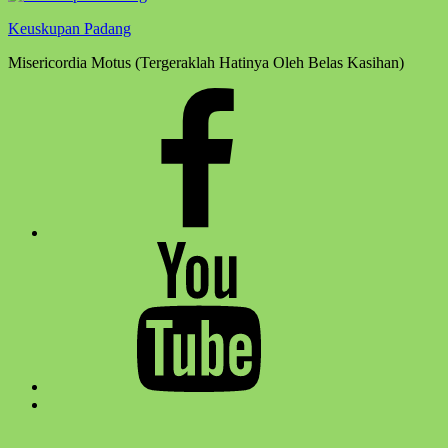
Keuskupan Padang
Misericordia Motus (Tergeraklah Hatinya Oleh Belas Kasihan)
Facebook
Komsos
Youtube
Komsos
Back
to
top