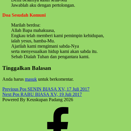
Jawablah aku dengan pertolongan.
Doa Sesudah Komuni
Marilah berdoa:
Allah Bapa mahakuasa,
Engkau telah memberi kami pemimpin kehidupan,
ialah yesus, hamba-Mu.
Ajarilah kami mengimani sabda-Nya
serta menyesuaikan hidup kami akan sabda itu.
Sebab Dialah Tuhan dan pengantara kami.
Skip
Tinggalkan Balasan
back
to
Anda harus
masuk
untuk berkomentar.
main
navigation
Post
Previous Pos
SENIN BIASA XV, 17 Juli 2017
Next Pos
RABU BIASA XV, 19 Juli 2017
navigation
Powered By Keuskupan Padang 2026
Facebook
Komsos