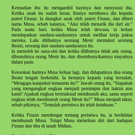
Kemudian ibu itu mengambil bayinya dan menyusui dia.
Ketika anak itu sudah besar, ibunya membawa dia kepada
puteri Firaun. Ia diangkat anak oleh puteri Firaun, dan diberi
nama Musa, sebab katanya, “Aku telah menarik dia dari air.”
Pada suatu hari, ketika Musa telah dewasa, ia keluar
mendapatkan saudara-saudaranya untuk melihat kerja paksa
mereka. Lalu dilihatnya seorang Mesir memukul seorang
Ibrani, seorang dari saudara-saudaranya itu.
Ia menoleh ke sana-sini dan ketika dilihatnya tidak ada orang,
dibunuhnya orang Mesir itu, dan disembunyikannya mayatnya
dalam pasir.
Keesokan harinya Musa keluar lagi, dan didapatinya dua orang
Ibrani tengah berkelahi. Ia bertanya kepada yang bersalah,
“Mengapa kaupukul temanmu itu?” Jawab orang itu, “Siapakah
yang mengangkat engkau menjadi pemimpin dan hakim atas
kami? Apakah engkau bermaksud membunuh aku, sama seperti
engkau telah membunuh orang Mesir itu?” Musa menjadi takut,
sebab pikirnya, “Tentulah peristiwa itu telah ketahuan.”
Ketika Firaun mendengar tentang peristiwa itu, ia berikhtiar
membunuh Musa. Tetapi Musa melarikan diri dari hadapan
Firaun dan tiba di tanah Midian.