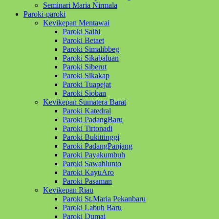
Seminari Maria Nirmala
Paroki-paroki
Kevikepan Mentawai
Paroki Saibi
Paroki Betaet
Paroki Simalibbeg
Paroki Sikabaluan
Paroki Siberut
Paroki Sikakap
Paroki Tuapejat
Paroki Sioban
Kevikepan Sumatera Barat
Paroki Katedral
Paroki PadangBaru
Paroki Tirtonadi
Paroki Bukittinggi
Paroki PadangPanjang
Paroki Payakumbuh
Paroki Sawahlunto
Paroki KayuAro
Paroki Pasaman
Kevikepan Riau
Paroki St.Maria Pekanbaru
Paroki Labuh Baru
Paroki Dumai