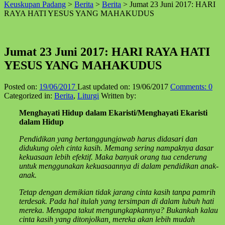
Keuskupan Padang
>
Berita
>
Berita
>
Jumat 23 Juni 2017: HARI
↑
RAYA HATI YESUS YANG MAHAKUDUS
Jumat 23 Juni 2017: HARI RAYA HATI
YESUS YANG MAHAKUDUS
Posted on:
19/06/2017
Last updated on:
19/06/2017
Comments:
0
Categorized in:
Berita
,
Liturgi
Written by:
Menghayati Hidup dalam Ekaristi/Menghayati Ekaristi
dalam Hidup
Pendidikan yang bertanggungjawab harus didasari dan
didukung oleh cinta kasih. Memang sering nampaknya dasar
kekuasaan lebih efektif. Maka banyak orang tua cenderung
untuk menggunakan kekuasaannya di dalam pendidikan anak-
anak.
Tetap dengan demikian tidak jarang cinta kasih tanpa pamrih
terdesak. Pada hal itulah yang tersimpan di dalam lubuh hati
mereka. Mengapa takut mengungkapkannya? Bukankah kalau
cinta kasih yang ditonjolkan, mereka akan lebih mudah