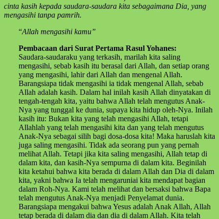
cinta kasih kepada saudara-saudara kita sebagaimana Dia, yang
mengasihi tanpa pamrih.
“
Allah mengasihi kamu”
Pembacaan dari Surat Pertama Rasul Yohanes:
Saudara-saudaraku yang terkasih, marilah kita saling
mengasihi, sebab kasih itu berasal dari Allah, dan setiap orang
yang mengasihi, lahir dari Allah dan mengenal Allah.
Barangsiapa tidak mengasihi ia tidak mengenal Allah, sebab
Allah adalah kasih. Dalam hal inilah kasih Allah dinyatakan di
tengah-tengah kita, yaitu bahwa Allah telah mengutus Anak-
Nya yang tunggal ke dunia, supaya kita hidup oleh-Nya. Inilah
kasih itu: Bukan kita yang telah mengasihi Allah, tetapi
Allahlah yang telah mengasihi kita dan yang telah mengutus
Anak-Nya sebagai silih bagi dosa-dosa kita! Maka haruslah kita
juga saling mengasihi. Tidak ada seorang pun yang pernah
melihat Allah. Tetapi jika kita saling mengasihi, Allah tetap di
dalam kita, dan kasih-Nya sempurna di dalam kita. Beginilah
kita ketahui bahwa kita berada di dalam Allah dan Dia di dalam
kita, yakni bahwa Ia telah mengaruniai kita mendapat bagian
dalam Roh-Nya. Kami telah melihat dan bersaksi bahwa Bapa
telah mengutus Anak-Nya menjadi Penyelamat dunia.
Barangsiapa mengakui bahwa Yesus adalah Anak Allah, Allah
tetap berada di dalam dia dan dia di dalam Allah. Kita telah