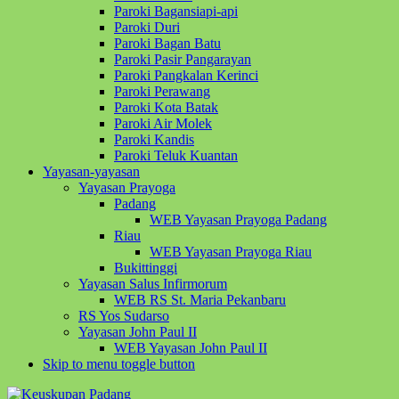
Paroki Bagansiapi-api
Paroki Duri
Paroki Bagan Batu
Paroki Pasir Pangarayan
Paroki Pangkalan Kerinci
Paroki Perawang
Paroki Kota Batak
Paroki Air Molek
Paroki Kandis
Paroki Teluk Kuantan
Yayasan-yayasan
Yayasan Prayoga
Padang
WEB Yayasan Prayoga Padang
Riau
WEB Yayasan Prayoga Riau
Bukittinggi
Yayasan Salus Infirmorum
WEB RS St. Maria Pekanbaru
RS Yos Sudarso
Yayasan John Paul II
WEB Yayasan John Paul II
Skip to menu toggle button