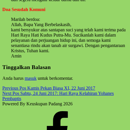
Doa Sesudah Komuni
Marilah berdoa:
Allah, Bapa Yang Berbelaskasih,
kami bersyukur atas santapan suci yang telah kami terima pada
Hari Raya Hati Kudus Putra-Mu. Sucikanlah kami dalam
pelayanan dan perjuangan hidup ini, dan semoga kami
senantiasa rindu akan tanah air surgawi. Dengan pengantaraan
Kristus, Tuhan kami.
Amin
Skip
Tinggalkan Balasan
back
to
Anda harus
masuk
untuk berkomentar.
main
navigation
Post
Previous Pos
Kamis Pekan Biasa XI, 22 Juni 2017
Next Pos
Sabtu, 24 Juni 2017: Hari Raya Kelahiran Yohanes
navigation
Pembaptis
Powered By Keuskupan Padang 2026
Facebook
Komsos