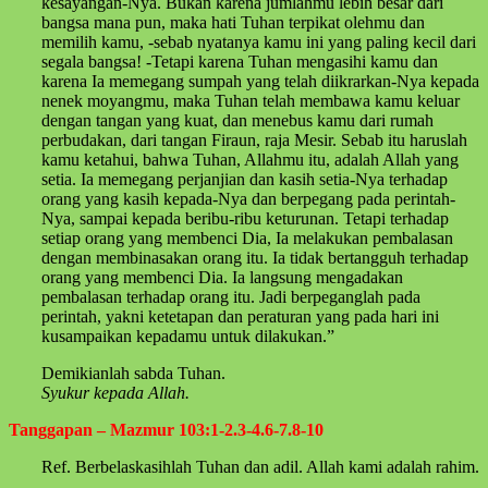
kesayangan-Nya. Bukan karena jumlahmu lebih besar dari
bangsa mana pun, maka hati Tuhan terpikat olehmu dan
memilih kamu, -sebab nyatanya kamu ini yang paling kecil dari
segala bangsa! -Tetapi karena Tuhan mengasihi kamu dan
karena Ia memegang sumpah yang telah diikrarkan-Nya kepada
nenek moyangmu, maka Tuhan telah membawa kamu keluar
dengan tangan yang kuat, dan menebus kamu dari rumah
perbudakan, dari tangan Firaun, raja Mesir. Sebab itu haruslah
kamu ketahui, bahwa Tuhan, Allahmu itu, adalah Allah yang
setia. Ia memegang perjanjian dan kasih setia-Nya terhadap
orang yang kasih kepada-Nya dan berpegang pada perintah-
Nya, sampai kepada beribu-ribu keturunan. Tetapi terhadap
setiap orang yang membenci Dia, Ia melakukan pembalasan
dengan membinasakan orang itu. Ia tidak bertangguh terhadap
orang yang membenci Dia. Ia langsung mengadakan
pembalasan terhadap orang itu. Jadi berpeganglah pada
perintah, yakni ketetapan dan peraturan yang pada hari ini
kusampaikan kepadamu untuk dilakukan.”
Demikianlah sabda Tuhan.
Syukur kepada Allah.
Tanggapan – Mazmur 103:1-2.3-4.6-7.8-10
Ref. Berbelaskasihlah Tuhan dan adil. Allah kami adalah rahim.