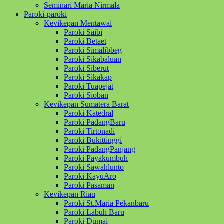
Seminari Maria Nirmala
Paroki-paroki
Kevikepan Mentawai
Paroki Saibi
Paroki Betaet
Paroki Simalibbeg
Paroki Sikabaluan
Paroki Siberut
Paroki Sikakap
Paroki Tuapejat
Paroki Sioban
Kevikepan Sumatera Barat
Paroki Katedral
Paroki PadangBaru
Paroki Tirtonadi
Paroki Bukittinggi
Paroki PadangPanjang
Paroki Payakumbuh
Paroki Sawahlunto
Paroki KayuAro
Paroki Pasaman
Kevikepan Riau
Paroki St.Maria Pekanbaru
Paroki Labuh Baru
Paroki Dumai