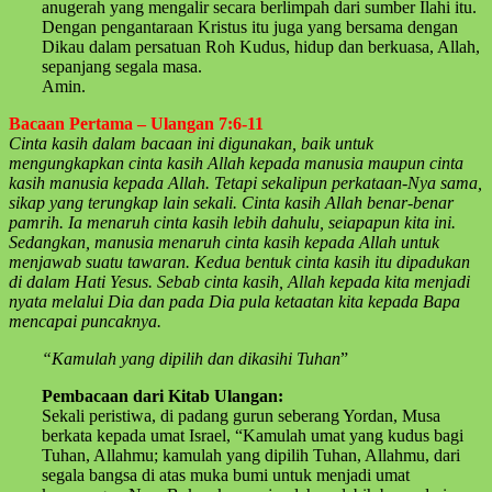
anugerah yang mengalir secara berlimpah dari sumber Ilahi itu.
Dengan pengantaraan Kristus itu juga yang bersama dengan
Dikau dalam persatuan Roh Kudus, hidup dan berkuasa, Allah,
sepanjang segala masa.
Amin.
Bacaan Pertama – Ulangan 7:6-11
Cinta kasih dalam bacaan ini digunakan, baik untuk
mengungkapkan cinta kasih Allah kepada manusia maupun cinta
kasih manusia kepada Allah. Tetapi sekalipun perkataan-Nya sama,
sikap yang terungkap lain sekali. Cinta kasih Allah benar-benar
pamrih. Ia menaruh cinta kasih lebih dahulu, seiapapun kita ini.
Sedangkan, manusia menaruh cinta kasih kepada Allah untuk
menjawab suatu tawaran. Kedua bentuk cinta kasih itu dipadukan
di dalam Hati Yesus. Sebab cinta kasih, Allah kepada kita menjadi
nyata melalui Dia dan pada Dia pula ketaatan kita kepada Bapa
mencapai puncaknya.
“Kamulah yang dipilih dan dikasihi Tuhan
”
Pembacaan dari Kitab Ulangan:
Sekali peristiwa, di padang gurun seberang Yordan, Musa
berkata kepada umat Israel, “Kamulah umat yang kudus bagi
Tuhan, Allahmu; kamulah yang dipilih Tuhan, Allahmu, dari
segala bangsa di atas muka bumi untuk menjadi umat