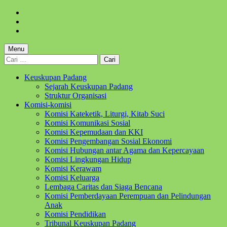
Skip
to
Skip
main
to
Skip
navigation
main
to
content
footer
Menu
Cari
untuk:
Keuskupan Padang
Sejarah Keuskupan Padang
Struktur Organisasi
Komisi-komisi
Komisi Kateketik, Liturgi, Kitab Suci
Komisi Komunikasi Sosial
Komisi Kepemudaan dan KKI
Komisi Pengembangan Sosial Ekonomi
Komisi Hubungan antar Agama dan Kepercayaan
Komisi Lingkungan Hidup
Komisi Kerawam
Komisi Keluarga
Lembaga Caritas dan Siaga Bencana
Komisi Pemberdayaan Perempuan dan Pelindungan
Anak
Komisi Pendidikan
Tribunal Keuskupan Padang