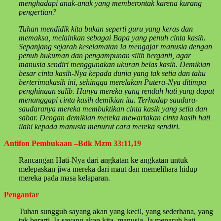
menghadapi anak-anak yang memberontak karena kurang
pengertian?
Tuhan mendidik kita bukan seperti guru yang keras dan
memaksa, melainkan sebagai Bapa yang penuh cinta kasih.
Sepanjang sejarah keselamatan Ia mengajar manusia dengan
penuh hukuman dan pengampunan silih berganti, agar
manusia sendiri menggunakan ukuran belas kasih. Demikian
besar cinta kasih-Nya kepada dunia yang tak setia dan tahu
berterimakasih ini, sehingga merelakan Putera-Nya ditimpa
penghinaan salib. Hanya mereka yang rendah hati yang dapat
menanggapi cinta kasih demikian itu. Terhadap saudara-
saudaranya mereka membuktikan cinta kasih yang setia dan
sabar. Dengan demikian mereka mewartakan cinta kasih hati
ilahi kepada manusia menurut cara mereka sendiri.
Antifon Pembukaan –Bdk Mzm 33:11,19
Rancangan Hati-Nya dari angkatan ke angkatan untuk
melepaskan jiwa mereka dari maut dan memelihara hidup
mereka pada masa kelaparan.
Pengantar
Tuhan sungguh sayang akan yang kecil, yang sederhana, yang
tak berarti. Ia sayang akan kita, manusia. Ia menaruh hati