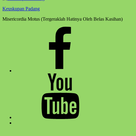
Keuskupan Padang
Misericordia Motus (Tergeraklah Hatinya Oleh Belas Kasihan)
Facebook
Komsos
Youtube
Komsos
Back
to
top