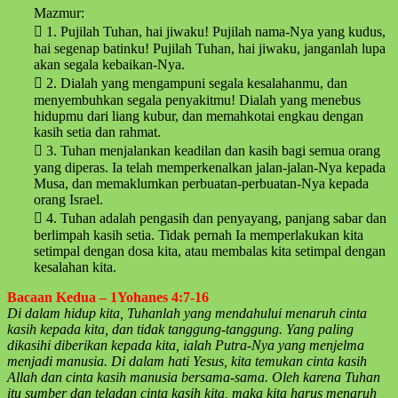
Mazmur:
 1. Pujilah Tuhan, hai jiwaku! Pujilah nama-Nya yang kudus,
hai segenap batinku! Pujilah Tuhan, hai jiwaku, janganlah lupa
akan segala kebaikan-Nya.
 2. Dialah yang mengampuni segala kesalahanmu, dan
menyembuhkan segala penyakitmu! Dialah yang menebus
hidupmu dari liang kubur, dan memahkotai engkau dengan
kasih setia dan rahmat.
 3. Tuhan menjalankan keadilan dan kasih bagi semua orang
yang diperas. Ia telah memperkenalkan jalan-jalan-Nya kepada
Musa, dan memaklumkan perbuatan-perbuatan-Nya kepada
orang Israel.
 4. Tuhan adalah pengasih dan penyayang, panjang sabar dan
berlimpah kasih setia. Tidak pernah Ia memperlakukan kita
setimpal dengan dosa kita, atau membalas kita setimpal dengan
kesalahan kita.
Bacaan Kedua – 1Yohanes 4:7-16
Di dalam hidup kita, Tuhanlah yang mendahului menaruh cinta
kasih kepada kita, dan tidak tanggung-tanggung. Yang paling
dikasihi diberikan kepada kita, ialah Putra-Nya yang menjelma
menjadi manusia. Di dalam hati Yesus, kita temukan cinta kasih
Allah dan cinta kasih manusia bersama-sama. Oleh karena Tuhan
itu sumber dan teladan cinta kasih kita, maka kita harus menaruh