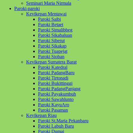
Seminari Maria Nirmala
Paroki-paroki
Kevikepan Mentawai
Paroki Saibi
Paroki Betaet
Paroki Simalibbeg
Paroki Sikabaluan
Paroki Siberut
Paroki Sikakap
Paroki Tuapejat
Paroki Sioban
Kevikepan Sumatera Barat
Paroki Katedral
Paroki PadangBaru
Paroki Tirtonadi
Paroki Bukittinggi
Paroki PadangPanjang
Paroki Payakumbuh
Paroki Sawahlunto
Paroki KayuAro
Paroki Pasaman
Kevikepan Riau
Paroki St.Maria Pekanbaru
Paroki Labuh Baru
Paroki Dumai