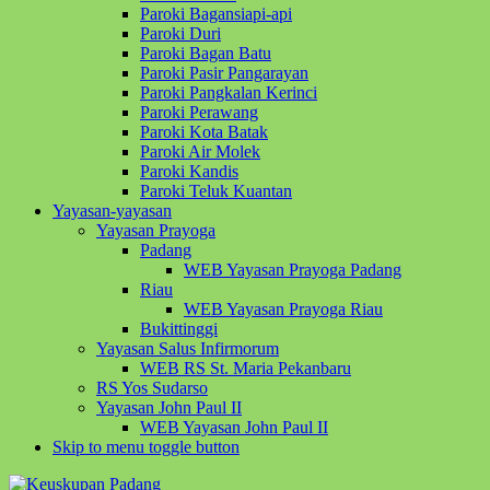
Paroki Bagansiapi-api
Paroki Duri
Paroki Bagan Batu
Paroki Pasir Pangarayan
Paroki Pangkalan Kerinci
Paroki Perawang
Paroki Kota Batak
Paroki Air Molek
Paroki Kandis
Paroki Teluk Kuantan
Yayasan-yayasan
Yayasan Prayoga
Padang
WEB Yayasan Prayoga Padang
Riau
WEB Yayasan Prayoga Riau
Bukittinggi
Yayasan Salus Infirmorum
WEB RS St. Maria Pekanbaru
RS Yos Sudarso
Yayasan John Paul II
WEB Yayasan John Paul II
Skip to menu toggle button