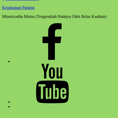
Keuskupan Padang
Misericordia Motus (Tergeraklah Hatinya Oleh Belas Kasihan)
Facebook
Komsos
Youtube
Komsos
Back
to
top