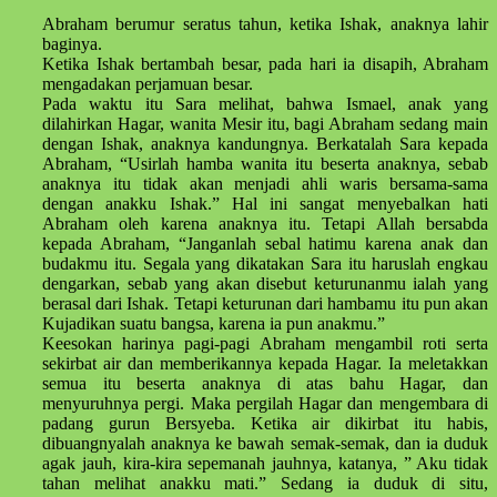
Abraham berumur seratus tahun, ketika Ishak, anaknya lahir
baginya.
Ketika Ishak bertambah besar, pada hari ia disapih, Abraham
mengadakan perjamuan besar.
Pada waktu itu Sara melihat, bahwa Ismael, anak yang
dilahirkan Hagar, wanita Mesir itu, bagi Abraham sedang main
dengan Ishak, anaknya kandungnya. Berkatalah Sara kepada
Abraham, “Usirlah hamba wanita itu beserta anaknya, sebab
anaknya itu tidak akan menjadi ahli waris bersama-sama
dengan anakku Ishak.” Hal ini sangat menyebalkan hati
Abraham oleh karena anaknya itu. Tetapi Allah bersabda
kepada Abraham, “Janganlah sebal hatimu karena anak dan
budakmu itu. Segala yang dikatakan Sara itu haruslah engkau
dengarkan, sebab yang akan disebut keturunanmu ialah yang
berasal dari Ishak. Tetapi keturunan dari hambamu itu pun akan
Kujadikan suatu bangsa, karena ia pun anakmu.”
Keesokan harinya pagi-pagi Abraham mengambil roti serta
sekirbat air dan memberikannya kepada Hagar. Ia meletakkan
semua itu beserta anaknya di atas bahu Hagar, dan
menyuruhnya pergi. Maka pergilah Hagar dan mengembara di
padang gurun Bersyeba. Ketika air dikirbat itu habis,
dibuangnyalah anaknya ke bawah semak-semak, dan ia duduk
agak jauh, kira-kira sepemanah jauhnya, katanya, ” Aku tidak
tahan melihat anakku mati.” Sedang ia duduk di situ,