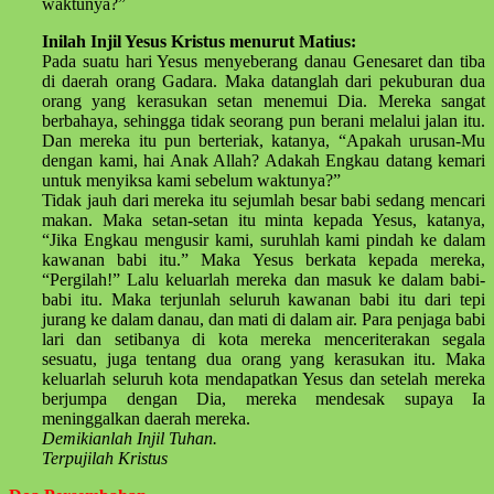
waktunya?”
Inilah Injil Yesus Kristus menurut Matius:
Pada suatu hari Yesus menyeberang danau Genesaret dan tiba
di daerah orang Gadara. Maka datanglah dari pekuburan dua
orang yang kerasukan setan menemui Dia. Mereka sangat
berbahaya, sehingga tidak seorang pun berani melalui jalan itu.
Dan mereka itu pun berteriak, katanya, “Apakah urusan-Mu
dengan kami, hai Anak Allah? Adakah Engkau datang kemari
untuk menyiksa kami sebelum waktunya?”
Tidak jauh dari mereka itu sejumlah besar babi sedang mencari
makan. Maka setan-setan itu minta kepada Yesus, katanya,
“Jika Engkau mengusir kami, suruhlah kami pindah ke dalam
kawanan babi itu.” Maka Yesus berkata kepada mereka,
“Pergilah!” Lalu keluarlah mereka dan masuk ke dalam babi-
babi itu. Maka terjunlah seluruh kawanan babi itu dari tepi
jurang ke dalam danau, dan mati di dalam air. Para penjaga babi
lari dan setibanya di kota mereka menceriterakan segala
sesuatu, juga tentang dua orang yang kerasukan itu. Maka
keluarlah seluruh kota mendapatkan Yesus dan setelah mereka
berjumpa dengan Dia, mereka mendesak supaya Ia
meninggalkan daerah mereka.
Demikianlah Injil Tuhan.
Terpujilah Kristus