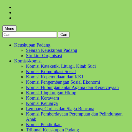
Skip
to
Skip
main
to
Skip
navigation
main
to
content
footer
Menu
Cari
untuk:
Keuskupan Padang
Sejarah Keuskupan Padang
Struktur Organisasi
Komisi-komisi
Komisi Kateketik, Liturgi, Kitab Suci
Komisi Komunikasi Sosial
Komisi Kepemudaan dan KKI
Komisi Pengembangan Sosial Ekonomi
Komisi Hubungan antar Agama dan Kepercayaan
Komisi Lingkungan Hidup
Komisi Kerawam
Komisi Keluarga
Lembaga Caritas dan Siaga Bencana
Komisi Pemberdayaan Perempuan dan Pelindungan
Anak
Komisi Pendidikan
Tribunal Keuskupan Padang