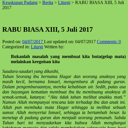
Keuskupan Padang
>
Berita
>
Liturgi
>
RABU BIASA XIII, 5 Juli
↑
2017
RABU BIASA XIII, 5 Juli 2017
Posted on:
04/07/2017
Last updated on:
04/07/2017
Comments:
0
Categorized in:
Liturgi
Written by:
Bukanlah masalah yang membuat kita buta(gelap mata)
melainkan keegoisan kita
Saudara-saudari yang dikasihi,
Tuhan
Seorang ibu bernama Hagar dan seorang anaknya yang
masih kecil, bernama Ismael, mengembara di padang gurun.
Dalam pengembaraannya, mereka kehabisan air. Sedih, putus asa
dan bayangan kematian membuat ibu itu membuang anaknya di
semak-semak, katanya: “Aku tidak tahan melihat anakku mati.”
Namun Allah mempunyai rencana lain terhadap ibu dan anak ini.
Allah pun membuka mata Hagar sehingga ia melihat sebuah
sumur. Allah menyertai Ismael, sehingga ia bertambah besar. Ia
menetap di padang gurun dan menjadi seorang pemanah.
Sabda
Tuhan hari ini menyadarkan kita bahwa Allah menghargai
kehidupan manusia dan selalu membukakan cakrawala baru bagi