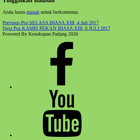
Tinggalkan Balasan
back
to
Anda harus
masuk
untuk berkomentar.
main
navigation
Post
Previous Pos
SELASA BIASA XIII, 4 Juli 2017
Next Pos
KAMIS PEKAN BIASA XIII, 6 JULI 2017
navigation
Powered By Keuskupan Padang 2026
Facebook
Komsos
Youtube
Komsos