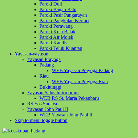
Paroki Duri
Paroki Bagan Batu
Paroki Pasir Pangarayan
Paroki Pangkalan Kerinci
Paroki Perawang
Paroki Kota Batak
Paroki Air Molek
Paroki Kandis
Paroki Teluk Kuantan
Yayasan-yayasan
Yayasan Prayoga
Padang
WEB Yayasan Prayoga Padang
Riau
WEB Yayasan Prayoga Riau
Bukittinggi
Yayasan Salus Infirmorum
WEB RS St. Maria Pekanbaru
RS Yos Sudarso
Yayasan John Paul II
WEB Yayasan John Paul II
Skip to menu toggle button