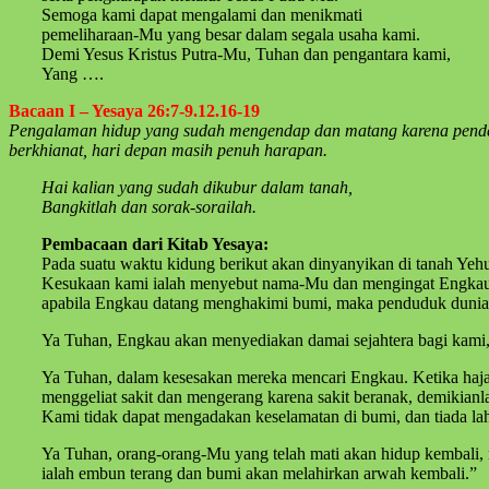
Semoga kami dapat mengalami dan menikmati
pemeliharaan-Mu yang besar dalam segala usaha kami.
Demi Yesus Kristus Putra-Mu, Tuhan dan pengantara kami,
Yang ….
Bacaan I – Yesaya 26:7-9.12.16-19
Pengalaman hidup yang sudah mengendap dan matang karena pende
berkhianat, hari depan masih penuh harapan.
Hai kalian yang sudah dikubur dalam tanah,
Bangkitlah dan sorak-sorailah.
Pembacaan dari Kitab Yesaya:
Pada suatu waktu kidung berikut akan dinyanyikan di tanah Yeh
Kesukaan kami ialah menyebut nama-Mu dan mengingat Engkau.
apabila Engkau datang menghakimi bumi, maka penduduk dunia a
Ya Tuhan, Engkau akan menyediakan damai sejahtera bagi kami,
Ya Tuhan, dalam kesesakan mereka mencari Engkau. Ketika haj
menggeliat sakit dan mengerang karena sakit beranak, demikian
Kami tidak dapat mengadakan keselamatan di bumi, dan tiada la
Ya Tuhan, orang-orang-Mu yang telah mati akan hidup kembali, 
ialah embun terang dan bumi akan melahirkan arwah kembali.”