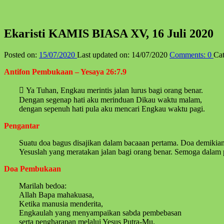
Ekaristi KAMIS BIASA XV, 16 Juli 2020
Posted on:
15/07/2020
Last updated on:
14/07/2020
Comments:
0
Cat
Antifon Pembukaan – Yesaya 26:7.9
 Ya Tuhan, Engkau merintis jalan lurus bagi orang benar.
Dengan segenap hati aku merinduan Dikau waktu malam,
dengan sepenuh hati pula aku mencari Engkau waktu pagi.
Pengantar
Suatu doa bagus disajikan dalam bacaaan pertama. Doa demikian 
Yesuslah yang meratakan jalan bagi orang benar. Semoga dalam p
Doa Pembukaan
Marilah bedoa:
Allah Bapa mahakuasa,
Ketika manusia menderita,
Engkaulah yang menyampaikan sabda pembebasan
serta pengharapan melalui Yesus Putra-Mu.