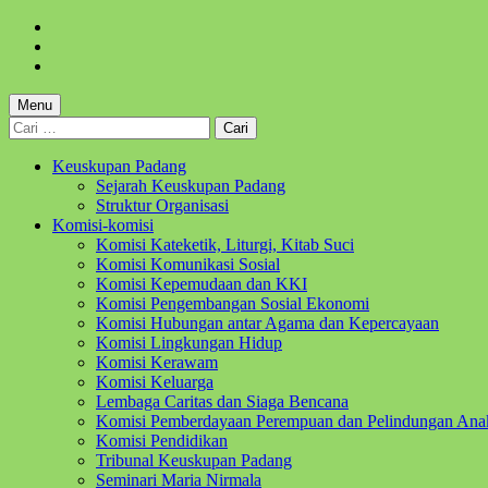
Skip
to
Skip
main
to
Skip
navigation
main
to
content
footer
Menu
Cari
untuk:
Keuskupan Padang
Sejarah Keuskupan Padang
Struktur Organisasi
Komisi-komisi
Komisi Kateketik, Liturgi, Kitab Suci
Komisi Komunikasi Sosial
Komisi Kepemudaan dan KKI
Komisi Pengembangan Sosial Ekonomi
Komisi Hubungan antar Agama dan Kepercayaan
Komisi Lingkungan Hidup
Komisi Kerawam
Komisi Keluarga
Lembaga Caritas dan Siaga Bencana
Komisi Pemberdayaan Perempuan dan Pelindungan Ana
Komisi Pendidikan
Tribunal Keuskupan Padang
Seminari Maria Nirmala