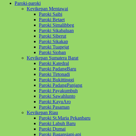
Paroki-paroki
Kevikepan Mentawai
Paroki Saibi
Paroki Betaet
Paroki Simalibbeg
Paroki Sikabaluan
Paroki Siberut
Paroki Sikakap
Paroki Tuapejat
Paroki Sioban
Kevikepan Sumatera Barat
Paroki Katedral
Paroki PadangBaru
Paroki Tirtonadi
Paroki Bukittinggi
Paroki PadangPanjang
Paroki Payakumbuh
Paroki Sawahlunto
Paroki KayuAro
Paroki Pasaman
Kevikepan Riau
Paroki St.Maria Pekanbaru
Paroki Labuh Baru
Paroki Dumai
Paroki Bagansiapi-api