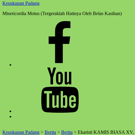
Keuskupan Padang
Misericordia Motus (Tergeraklah Hatinya Oleh Belas Kasihan)
Facebook
Komsos
Youtube
Komsos
Back
to
top
Keuskupan Padang
>
Berita
>
Berita
>
Ekaristi KAMIS BIASA XV, 1
↑