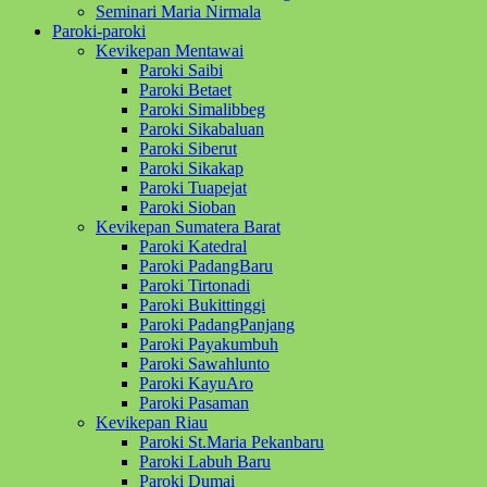
Seminari Maria Nirmala
Paroki-paroki
Kevikepan Mentawai
Paroki Saibi
Paroki Betaet
Paroki Simalibbeg
Paroki Sikabaluan
Paroki Siberut
Paroki Sikakap
Paroki Tuapejat
Paroki Sioban
Kevikepan Sumatera Barat
Paroki Katedral
Paroki PadangBaru
Paroki Tirtonadi
Paroki Bukittinggi
Paroki PadangPanjang
Paroki Payakumbuh
Paroki Sawahlunto
Paroki KayuAro
Paroki Pasaman
Kevikepan Riau
Paroki St.Maria Pekanbaru
Paroki Labuh Baru
Paroki Dumai