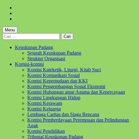
Skip
to
Skip
main
to
Skip
navigation
main
to
content
footer
Menu
Cari
untuk:
Keuskupan Padang
Sejarah Keuskupan Padang
Struktur Organisasi
Komisi-komisi
Komisi Kateketik, Liturgi, Kitab Suci
Komisi Komunikasi Sosial
Komisi Kepemudaan dan KKI
Komisi Pengembangan Sosial Ekonomi
Komisi Hubungan antar Agama dan Kepercayaan
Komisi Lingkungan Hidup
Komisi Kerawam
Komisi Keluarga
Lembaga Caritas dan Siaga Bencana
Komisi Pemberdayaan Perempuan dan Pelindungan
Anak
Komisi Pendidikan
Tribunal Keuskupan Padang