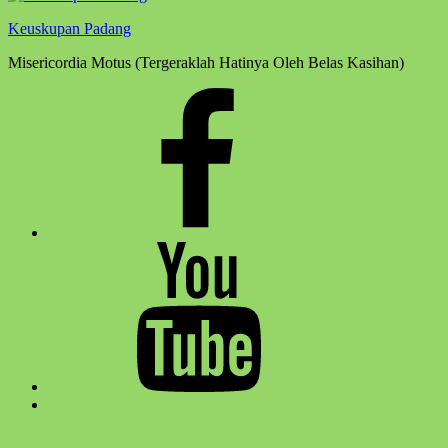
Keuskupan Padang
Misericordia Motus (Tergeraklah Hatinya Oleh Belas Kasihan)
Facebook
Komsos
Youtube
Komsos
Back
to
top