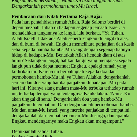
Engkau telah bersabda, “Nama-Ku akan tinggal di sana.”
Dengarkanlah permohonan umat-Mu Israel.
Pembacaan dari Kitab Pertama Raja-Raja:
Pada hari pentahbisan rumah Allah, Raja Salomo berdiri di
depan mezbah Tuhan di hadapan segenap jemaah Israel. Ia
menadahkan tangannya ke langit, lalu berkata, “Ya Tuhan,
Allah Israel! Tidak ada Allah seperti Engkau di langit di atas,
dan di bumi di bawah. Engkau memelihara perjanjian dan kasih
setia kepada hamba-hamba-Mu yang dengan segenap hatinya
hidup di hadapan-Mu. Benarkah Allah hendak diam di atas
bumi? Sedangkan langit, bahkan langit yang mengatasi segala
langit pun tidak dapat memuat Engkau, apalagi rumah yang
kudirikan ini! Karena itu berpalinglah kepada doa dan
permohonan hamba-Mu ini, ya Tuhan Allahku, dengarkanlah
seruan dan doa yang hamba panjatkan di hadapan-Mu pada
hari ini! Kiranya siang malam mata-Mu terbuka terhadap rumah
ini, terhadap tempat yang tentangnya Kaukatakan: ‘Nama-Ku
akan tinggal di sana.’ Dengarkanlah doa yang hamba-Mu
panjatkan di tempat ini. Dan dengarkanlah permohonan hamba-
Mu dan umat-Mu Israel, yang mereka panjatkan di tempat ini;
dengarkanlah dari tempat kediaman-Mu di surga; dan apabila
Engkau mendengarnya maka Engkau akan mengampuni.”
Demikianlah sabda Tuhan.
Syukur kepada Allah.