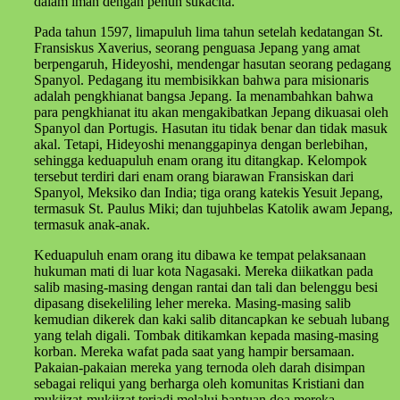
dalam iman dengan penuh sukacita.
Pada tahun 1597, limapuluh lima tahun setelah kedatangan St.
Fransiskus Xaverius, seorang penguasa Jepang yang amat
berpengaruh, Hideyoshi, mendengar hasutan seorang pedagang
Spanyol. Pedagang itu membisikkan bahwa para misionaris
adalah pengkhianat bangsa Jepang. Ia menambahkan bahwa
para pengkhianat itu akan mengakibatkan Jepang dikuasai oleh
Spanyol dan Portugis. Hasutan itu tidak benar dan tidak masuk
akal. Tetapi, Hideyoshi menanggapinya dengan berlebihan,
sehingga keduapuluh enam orang itu ditangkap. Kelompok
tersebut terdiri dari enam orang biarawan Fransiskan dari
Spanyol, Meksiko dan India; tiga orang katekis Yesuit Jepang,
termasuk St. Paulus Miki; dan tujuhbelas Katolik awam Jepang,
termasuk anak-anak.
Keduapuluh enam orang itu dibawa ke tempat pelaksanaan
hukuman mati di luar kota Nagasaki. Mereka diikatkan pada
salib masing-masing dengan rantai dan tali dan belenggu besi
dipasang disekeliling leher mereka. Masing-masing salib
kemudian dikerek dan kaki salib ditancapkan ke sebuah lubang
yang telah digali. Tombak ditikamkan kepada masing-masing
korban. Mereka wafat pada saat yang hampir bersamaan.
Pakaian-pakaian mereka yang ternoda oleh darah disimpan
sebagai reliqui yang berharga oleh komunitas Kristiani dan
mukjizat-mukjizat terjadi melalui bantuan doa mereka.