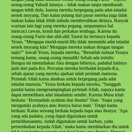
orang-orang Yahudi lainnya – tidak makan tanpa membasuh
tangan tebih dulu, karena mereka berpegang pada adat-istiadat
nenek moyang. Dan kalau pulang dari pasar mereka juga tidak
makan kalau tidak lebih dahulu membersihkan dirinya. Banyak
warisan lain lagi yang mereka pegang, umpamanya hal
mencuci cawan, kendi dan perkakas tembaga. Karena itu
orang-orang Farisi dan ahli-ahli Taurat itu bertanya kepada
Yesus, “Mengapa murid-murid-Mu tidak mematuhi adat istiadat
nenek moyang kita? Mengapa mereka makan dengan tangan
najis?” Jawab Yesus, kepada mereka, “Benarlah nubuat Yesaya
tentang kamu, orang-orang munafik! Sebab ada tertulis:
Bangsa ini memuliakan Aku dengan bibirnya, padahal hatinya
jauh dari pada-Ku. Percuma mereka beribadat kepada-Ku,
sebab ajaran yang mereka ajarkan ialah perintah manusia.
Perintah Allah kamu abaikan untuk berpegang pada adat
istiadat manusia.” Yesus berkata kepada mereka, “Sungguh
pandai kamu mengesampingkan perintah Allah, supaya kamu
dapat memelihara adat istiadatmu sendiri. Karena Musa telah
berkata: ‘Hormatilah ayahmu dan ibumu!’ Dan: ‘Siapa yang
mengutuki ayahnya atau ibunya harus mati.’ Tetapi kamu
berkata: Kalau seorang berkata kepada bapa atau ibunya: ‘Apa
yang ada padaku, yang dapat digunakan untuk
pemeliharaanmu, sudah digunakan untuk kurban, yaitu
persembahan kepada Allah,’ maka kamu membiarkan dia untuk
tidak lagi berbuat sesuatu pun bagi bapa atau ibunya. Dengan