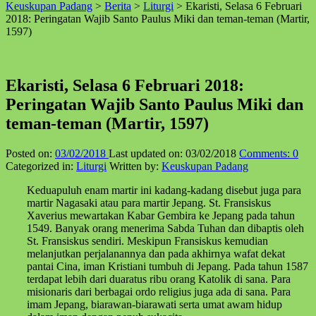
Keuskupan Padang
>
Berita
>
Liturgi
>
Ekaristi, Selasa 6 Februari
↑
2018: Peringatan Wajib Santo Paulus Miki dan teman-teman (Martir,
1597)
Ekaristi, Selasa 6 Februari 2018:
Peringatan Wajib Santo Paulus Miki dan
teman-teman (Martir, 1597)
Posted on:
03/02/2018
Last updated on:
03/02/2018
Comments:
0
Categorized in:
Liturgi
Written by:
Keuskupan Padang
Keduapuluh enam martir ini kadang-kadang disebut juga para
martir Nagasaki atau para martir Jepang. St. Fransiskus
Xaverius mewartakan Kabar Gembira ke Jepang pada tahun
1549. Banyak orang menerima Sabda Tuhan dan dibaptis oleh
St. Fransiskus sendiri. Meskipun Fransiskus kemudian
melanjutkan perjalanannya dan pada akhirnya wafat dekat
pantai Cina, iman Kristiani tumbuh di Jepang. Pada tahun 1587
terdapat lebih dari duaratus ribu orang Katolik di sana. Para
misionaris dari berbagai ordo religius juga ada di sana. Para
imam Jepang, biarawan-biarawati serta umat awam hidup