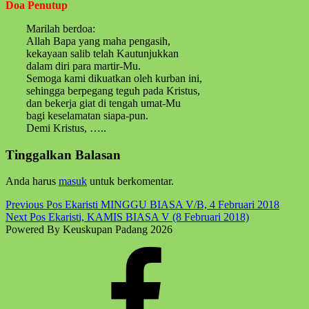
Doa Penutup
Marilah berdoa:
Allah Bapa yang maha pengasih,
kekayaan salib telah Kautunjukkan
dalam diri para martir-Mu.
Semoga kami dikuatkan oleh kurban ini,
sehingga berpegang teguh pada Kristus,
dan bekerja giat di tengah umat-Mu
bagi keselamatan siapa-pun.
Demi Kristus, …..
Skip
Tinggalkan Balasan
back
to
Anda harus
masuk
untuk berkomentar.
main
navigation
Post
Previous Pos
Ekaristi MINGGU BIASA V/B, 4 Februari 2018
Next Pos
Ekaristi, KAMIS BIASA V (8 Februari 2018)
navigation
Powered By Keuskupan Padang 2026
Facebook
Komsos