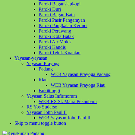
Paroki Bagansiapi-api
Paroki Duri
Paroki Bagan Batu
Paroki Pasir Pangarayan
Paroki Pangkalan Kerinci
Paroki Perawang
Paroki Kota Batak
Paroki Air Molek
Paroki Kandis
Paroki Teluk Kuantan
Yayasan-yayasan
Yayasan Prayoga
Padang
WEB Yayasan Prayoga Padang
Riau
WEB Yayasan Prayoga Riau
Bukittinggi
Yayasan Salus Infirmorum
WEB RS St. Maria Pekanbaru
RS Yos Sudarso
Yayasan John Paul II
WEB Yayasan John Paul II
Skip to menu toggle button