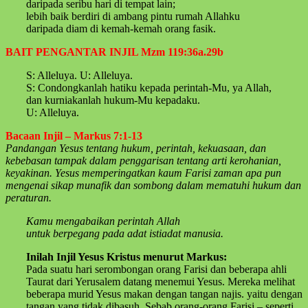
daripada seribu hari di tempat lain;
lebih baik berdiri di ambang pintu rumah Allahku
daripada diam di kemah-kemah orang fasik.
BAIT PENGANTAR INJIL Mzm 119:36a.29b
S: Alleluya. U: Alleluya.
S: Condongkanlah hatiku kepada perintah-Mu, ya Allah,
dan kurniakanlah hukum-Mu kepadaku.
U: Alleluya.
Bacaan Injil – Markus 7:1-13
Pandangan Yesus tentang hukum, perintah, kekuasaan, dan
kebebasan tampak dalam penggarisan tentang arti kerohanian,
keyakinan. Yesus memperingatkan kaum Farisi zaman apa pun
mengenai sikap munafik dan sombong dalam mematuhi hukum dan
peraturan.
Kamu mengabaikan perintah Allah
untuk berpegang pada adat istiadat manusia.
Inilah Injil Yesus Kristus menurut Markus:
Pada suatu hari serombongan orang Farisi dan beberapa ahli
Taurat dari Yerusalem datang menemui Yesus. Mereka melihat
beberapa murid Yesus makan dengan tangan najis. yaitu dengan
tangan yang tidak dibasuh. Sebab orang-orang Farisi – seperti