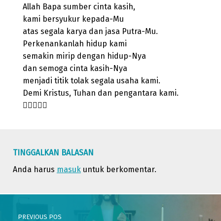
Allah Bapa sumber cinta kasih,
kami bersyukur kepada-Mu
atas segala karya dan jasa Putra-Mu.
Perkenankanlah hidup kami
semakin mirip dengan hidup-Nya
dan semoga cinta kasih-Nya
menjadi titik tolak segala usaha kami.
Demi Kristus, Tuhan dan pengantara kami.

Skip back to main navigation
TINGGALKAN BALASAN
Anda harus
masuk
untuk berkomentar.
Post navigation
PREVIOUS POS