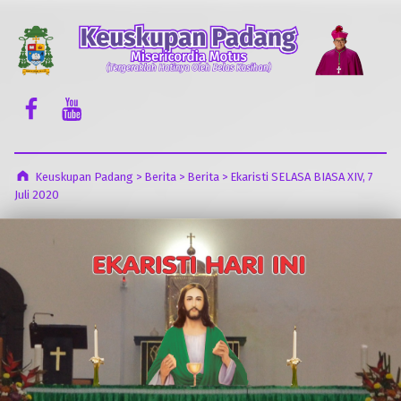
Keuskupan Padang
Misericordia Motus (Tergeraklah Hatinya Oleh Belas Kasihan)
Facebook Komsos
Youtube Komsos
Keuskupan Padang
>
Berita
>
Berita
>
Ekaristi SELASA BIASA XIV, 7
Juli 2020