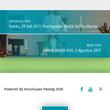
Post navigation
PREVIOUS POS
Sabtu, 29 Juli 2017: Peringatan Wajib Santa Marta
NEXT POS
KAMIS BIASA XVII, 3 Agustus 2017
Facebook Komsos
Youtube Komsos
Back to top ↑
Powered By Keuskupan Padang 2026