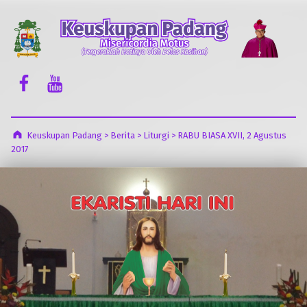
Keuskupan Padang
Misericordia Motus (Tergeraklah Hatinya Oleh Belas Kasihan)
Facebook Komsos
Youtube Komsos
Keuskupan Padang
>
Berita
>
Liturgi
>
RABU BIASA XVII, 2 Agustus
2017