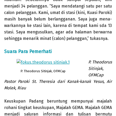
menjadi 34 pelang­gan. “Sa­ya mendatangi satu per satu
calon pelanggan. Kami, umat di stasi (kini, Kuasi Paroki)
masih ba­nyak belum berlangganan. Saya juga mena­
warkannya ke stasi lain, karena di tempat kami sda 13
stasi. Saya mengusulkan, agar ada halaman berwarna
sehing­ga menarik minat (ca­lon) pe­langgan,” tu­kasnya.
Suara Para Pemerhati
P. Theodorus
Sitinjak,
P. Theodorus Sitinjak, OFMCap
OFMCap
Pastor Paroki St. Theresia dari Kanak-kanak Yesus, Air
Molek, Riau
Keuskupan Padang beruntung mem­punyai majalah
rohani ting­kat keus­kup­an, Majalah GEMA. Majalah GEMA
menjadi saluran informasi dan tulis­an bermutu