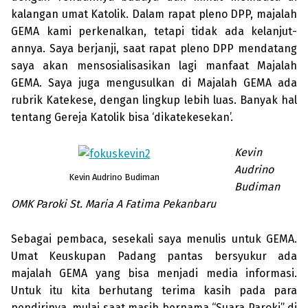
kalangan umat Katolik. Dalam rapat pleno DPP, majalah
GEMA kami per­kenalkan, tetapi tidak ada kelan­jut­
annya. Saya berjanji, saat rapat pleno DPP menda­tang
saya akan menso­sialisasikan lagi manfaat Majalah
GEMA. Saya juga mengusulkan di Majalah GEMA ada
rubrik Katekese, dengan lingkup lebih luas. Banyak hal
tentang Gereja Katolik bisa ‘dikate­kesekan’.
Kevin
Audrino
Kevin Audrino Budiman
Budiman
OMK Paroki St. Maria A Fatima Pekanbaru
Sebagai pembaca, sesekali saya menulis untuk GEMA.
Umat Keus­kupan Padang pantas bersyukur ada
majalah GEMA yang bisa menjadi media informasi.
Untuk itu kita berhutang terima kasih pada para
pendirinya, mulai saat masih bernama “Suara Paroki” di