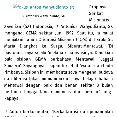
Propinsial
Serikat
P. Antonius Wahyudianto, SX
Misio­naris
Xa­verian (SX) Indonesia, P. Antonius Wahyudianto, SX
mengenal GE­MA sekitar Juni 1992. Saat itu, ia mulai
menjalani Tahun Orientasi Misioner (TOM) di Paroki St.
Maria Diangkat ke Surga, Siberut-Mentawai. “Di
pastoran, saya se­lalu ‘melahap’ habis isinya. Demi­kian
pula sisipan GEMA berbahasa Men­tawai “Laggai
Simaeru”. Sayangnya, sisipan tersebut “wafat” dan tiada
rim­banya. Sisipan ini membantu saya menge­nal budaya
dan literasi lokal, memam­pu­kan saya belajar bahasa
Mentawai dengan baik dan benar, sekitar 3 bulan
pertama hingga lancar menulis dan berujar,” ung­
kapnya.
P. Anton berkomentar, “Berkaitan isi dan penampilan