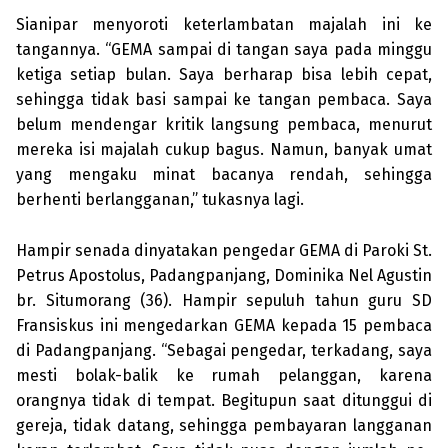
Sianipar menyoroti keterlambatan majalah ini ke
tangannya. “GEMA sampai di tangan saya pada minggu
ketiga setiap bulan. Saya berharap bisa lebih cepat,
sehingga tidak basi sampai ke tangan pem­baca. Saya
belum men­dengar kritik lang­sung pembaca, menurut
mereka isi maja­lah cukup bagus. Namun, banyak umat
yang mengaku minat ba­canya rendah, se­hingga
berhenti ber­lang­ganan,” tukasnya lagi.
Hampir senada dinyatakan pengedar GEMA di Paroki St.
Petrus Apostolus, Padangpanjang, Dominika Nel Agustin
br. Situmorang (36). Hampir sepu­luh tahun guru SD
Fransiskus ini meng­edarkan GEMA kepada 15 pembaca
di Padangpanjang. “Seba­gai pengedar, ter­kadang, saya
mesti bolak-balik ke rumah pelang­gan, ka­re­na
orangnya tidak di tempat. Begi­tupun saat ditunggui di
gereja, tidak datang, sehingga pembayaran lang­ganan