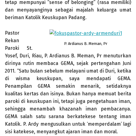
tetap mem­punyai “sense of belonging” (rasa memiliki)
dan menyayanginya sebagai majalah keluarga umat
beriman Katolik Keuskupan Padang.
Pastor
Rekan
P. Ardianus B. Meman, Pr
Paroki St.
Yosef, Duri, Riau, P. Ardianus B. Meman, Pr menu­turkan
dirinya rutin membaca GEMA, sejak pertengahan Juni
2011. “Satu bulan sebe­lum melayani umat di Duri, ketika
di wisma keuskupan, saya mendapati GE­MA.
Penampilan GEMA semakin menarik, setidaknya
kualitas ker­tas dan isinya. Bukan hanya memuat berita
paroki di keuskupan ini, tetapi juga pengetahuan iman,
sehingga menambah khazanah iman pembacanya.
GEMA salah satu sarana berkatekese tentang iman
Katolik. P. Ardy mengusulkan untuk ‘mem­perdalam’ lagi
sisi katekese, menyangkut ajaran iman dan moral.