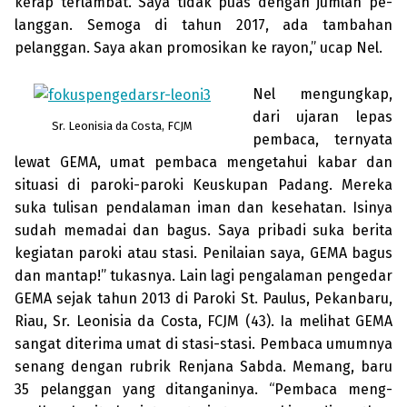
kerap terlam­bat. Saya tidak puas dengan jumlah pe­
lang­gan. Semoga di tahun 2017, ada tam­bahan
pelanggan. Saya akan ­promo­sikan ke rayon,” ucap Nel.
Nel mengungkap,
dari ujaran lepas
Sr. Leonisia da Costa, FCJM
pembaca, ternyata
lewat GEMA, umat pembaca mengetahui kabar dan
situasi di paroki-paroki Keuskupan Padang. Mere­ka
suka tulisan pendalaman iman dan kese­hatan. Isinya
sudah memadai dan bagus. Saya pribadi suka berita
ke­giatan paroki atau stasi. Penilaian saya, GEMA bagus
dan mantap!” tukasnya. Lain lagi pengalaman pengedar
GEMA sejak tahun 2013 di Paroki St. Paulus, Pekanbaru,
Riau, Sr. Leonisia da Costa, FCJM (43). Ia melihat GEMA
sangat diterima umat di stasi-stasi. Pem­baca umumnya
senang dengan rubrik Renjana Sabda. Memang, baru
35 pelang­gan yang ditanganinya. “Pembaca meng­