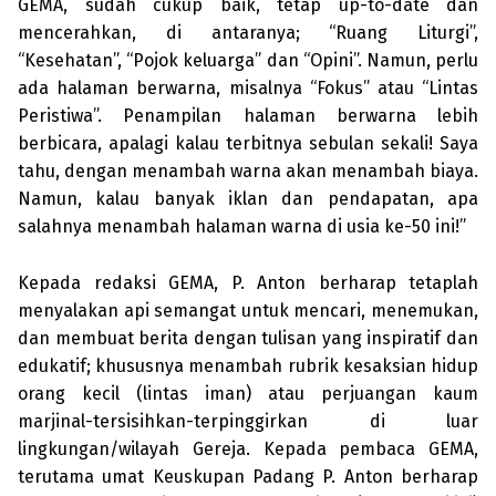
GEMA, sudah cukup baik, tetap up-to-date dan
mencerahkan, di antaranya; “Ruang Liturgi”,
“Kesehatan”, “Pojok keluarga” dan “Opini”. Namun, per­lu
ada halaman berwarna, misalnya “Fo­kus” atau “Lintas
Peristiwa”. Penampilan halaman berwarna lebih
berbicara, apalagi kalau terbitnya sebulan sekali! Saya
tahu, dengan menambah warna akan menambah biaya.
Namun, kalau banyak iklan dan pen­dapatan, apa
salahnya menambah halaman warna di usia ke-50 ini!”
Kepada redaksi GEMA, P. Anton ber­harap tetaplah
menyalakan api semangat untuk mencari, menemukan,
dan membuat berita dengan tulisan yang inspiratif dan
edukatif; khususnya menambah rubrik kesaksian hidup
orang kecil (lintas iman) atau perjuangan kaum
marjinal-tersisihkan-terpinggirkan di luar
lingkungan/wilayah Gereja. Kepada pem­baca GEMA,
terutama umat Keuskupan Padang P. Anton berharap