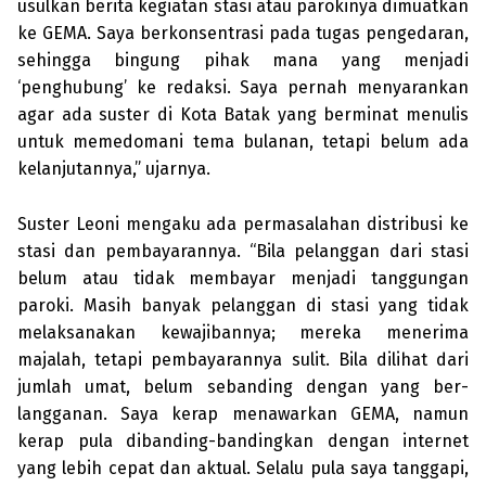
usulkan berita kegiatan stasi atau paro­kinya dimuatkan
ke GEMA. Saya ber­kon­sentrasi pada tugas pengedaran,
se­hing­ga bingung pihak mana yang menjadi
‘penghubung’ ke redaksi. Saya pernah menyarankan
agar ada suster di Kota Ba­tak yang berminat menulis
untuk meme­domani tema bulanan, tetapi belum ada
kelanjutannya,” ujarnya.
Suster Leoni mengaku ada perma­salahan distribusi ke
stasi dan pemba­yarannya. “Bila pelanggan dari stasi
belum atau tidak membayar menjadi tanggungan
paroki. Masih banyak pelanggan di stasi yang tidak
melak­sanakan kewajibannya; mereka mene­rima
majalah, tetapi pem­bayarannya sulit. Bila dilihat dari
jumlah umat, belum sebanding dengan yang ber­
langganan. Saya kerap menawarkan GEMA, namun
kerap pula dibanding-bandingkan dengan internet
yang lebih cepat dan aktual. Selalu pula saya tang­gapi,