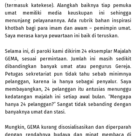
(termasuk kate­ke­se). Alangkah baiknya tiap pemuka
umat memiliki media keuskupan ini sehingga
menunjang pelayanannya. Ada rubrik bahan ins­pirasi
khotbah bagi para imam dan awam – pemimpin umat.
Saya merasa karya pewartaan ini baik di teruskan.
Selama ini, di paroki kami dikirim 24 eksemplar Majalah
GEMA, sesuai permintaan. Jumlah ini masih sedikit
dibandingkan banyak umat atau peng­urus Gereja.
Petugas sekretariat pun tidak tahu sebab minimnya
pelanggan, karena ia hanya sebagai penyalur. Saya
mem­bayangkan, 24 pelanggan itu antusias menunggu
kedatangan maja­lah ini setiap awal bulan. “Mengapa
hanya 24 pelanggan?” Sangat tidak sebanding dengan
banyaknya umat dan stasi.
Mungkin, GEMA kurang disosiali­sasi­kan dan diper­parah
dengan rendahnya budaya dan minat membaca di