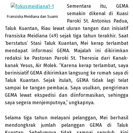
Sementara itu, GEMA
semakin dike­nal di Kuasi
Fransiska Meidiana dan Suami
Paroki St. Antonius Padua,
Taluk Kuantan, Riau lewat uluran tangan dan inisiatif
Fransiska Meidiana (49) sejak tiga tahun terakhir. Saat
‘berstatus’ Stasi Taluk Kuantan, Mei kerap terlambat
mendapat informasi GEMA. Majalah ini dikirimkan
redaksi ke Pas­toran Paroki St. Theresia dari Kanak-
kanak Yesus, Air Molek. “Karena kerap ter­lambat, saya
berinisiatif GEMA dikirim­kan lang­sung ke rumah saya di
Taluk Kuantan. Sejak itulah, GEMA tidak lagi telat
sampai ke tangan pembaca. Saya usulkan, pengirim­an
GEMA lewat eks­pedisi dan diin­formasikan, sehingga
saya segera men­jemputnya,” ungkapnya.
Selama tiga tahun melayani pelang­gan, Mei berhasil
men­dong­krak jumlah pelang­gan GEMA di Taluk
Kuantan. Sebe­lumnya tidak sampai sepu­luh, kini