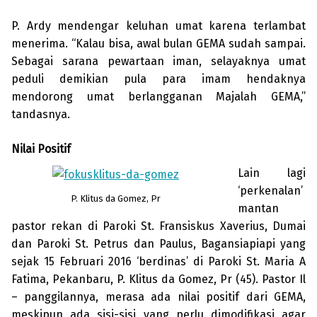
P. Ardy mendengar keluhan umat karena terlambat
menerima. “Kalau bisa, awal bulan GEMA sudah sampai.
Sebagai sarana pewartaan iman, selayaknya umat
peduli demikian pula para imam hendak­nya
mendorong umat berlangganan Maja­lah GEMA,”
tandasnya.
Nilai Positif
Lain lagi
‘perkenalan’
P. Klitus da Gomez, Pr
mantan
pastor rekan di Paroki St. Fransiskus Xaverius, Dumai
dan Paroki St. Petrus dan Paulus, Bagansiapiapi yang
sejak 15 Februari 2016 ‘berdinas’ di Paroki St. Maria A
Fatima, Pekanbaru, P. Klitus da Gomez, Pr (45). Pastor Il
– panggilannya, merasa ada nilai positif dari GEMA,
meskipun ada sisi-sisi yang perlu dimodifikasi agar