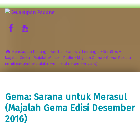
Keuskupan Padang
Facebook Komsos
Youtube Komsos
Misericordia Motus (Tergeraklah Hatinya Oleh Belas Kasihan)
Keuskupan Padang
>
Berita
>
Komisi / Lembaga
>
KomSos -
Majalah Gema - Majalah Mekar - Radio
>
Majalah Gema
>
Gema: Sarana
untuk Merasul (Majalah Gema Edisi Desember 2016)
Gema: Sarana untuk Merasul
(Majalah Gema Edisi Desember
2016)