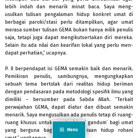
lebih indah dan menarik minat baca. Saya meng­
usulkan tulisan pengalaman hidup konkret umat di
berbagai paroki/stasi perlu ditam­pilkan, agar umat
merasa sumber tulisan GEMA bukan hanya milik penulis
saja, tetapi juga dapat meng­ikutsertakan diri mereka.
Selain itu ada nilai dan kearifan lokal yang perlu men­
dapat perhatian,” ucap­nya.
P. Il berpendapat isi GEMA semakin baik dan menarik.
Pemikiran penulis, sambungnya, mengungkapkan
sebuah tema bertolak dari realitas hidup beriman
dengan pendasaran pada metodologi spesifik ilmu yang
dimiliki – bersumber pada Sabda Allah. “Terkait
perwajahan GEMA, dapat diatur dan dibuat semakin
menarik. Saya mengusulkan ada penulis tetap di ruang-
ruang khusus untuk mem­beri ‘sari gandum’ bagi umat
Menu
yang berguna bagi perbendaharaan hidup rohani
umat,” ungkapnya.