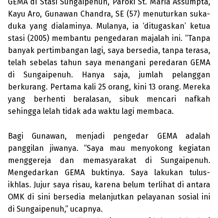
GEMA di Stasi Sungaipenuh, Paroki St. Maria Assumpta,
Kayu Aro, Gunawan Chan­dra, SE (57) menuturkan suka-
duka yang dialaminya. Mulanya, ia ‘ditugaskan’ ketua
stasi (2005) membantu pengedaran majalah ini. “Tanpa
banyak pertimbangan lagi, saya bersedia, tanpa terasa,
telah sebelas tahun saya menangani peredaran GEMA
di Sungaipenuh. Hanya saja, jumlah pelanggan
berkurang. Pertama kali 25 orang, kini 13 orang. Mereka
yang berhenti beralasan, sibuk mencari nafkah
sehingga lelah tidak ada waktu lagi membaca.
Bagi Gunawan, menjadi pengedar GEMA adalah
panggilan jiwanya. “Saya mau menyokong kegiatan
menggereja dan memasyarakat di Sungaipenuh.
Menge­darkan GEMA buktinya. Saya lakukan tulus-
ikhlas. Jujur saya risau, karena belum terlihat di antara
OMK di sini bersedia melanjutkan pelayanan sosial ini
di Sungaipenuh,” ucapnya.