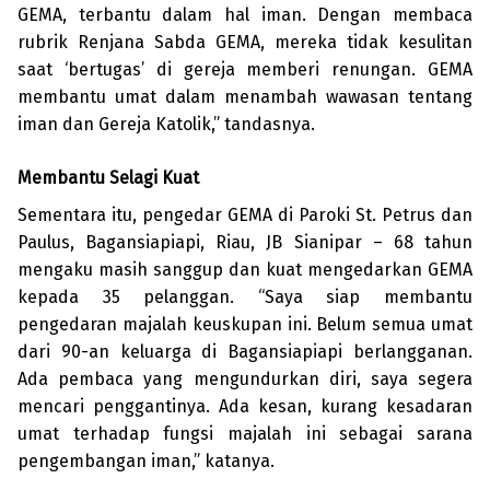
GEMA, terbantu dalam hal iman. Dengan membaca
rubrik Renjana Sabda GEMA, mereka tidak kesulitan
saat ‘bertugas’ di gereja memberi renungan. GEMA
membantu umat dalam menam­bah wawasan tentang
iman dan Gereja Katolik,” tandasnya.
Membantu Selagi Kuat
Sementara itu, pengedar GEMA di Paroki St. Petrus dan
Paulus, Bagan­siapiapi, Riau, JB Sianipar – 68 tahun
mengaku masih sanggup dan kuat menge­darkan GEMA
kepada 35 pelang­gan. “Saya siap membantu
pengedaran majalah keuskupan ini. Belum semua umat
dari 90-an keluarga di Bagansiapiapi ber­lang­ganan.
Ada pem­baca yang meng­undurkan diri, saya segera
men­cari penggantinya. Ada kesan, ku­rang kesadaran
umat terha­dap fungsi majalah ini sebagai sarana
pengem­bangan iman,” katanya.