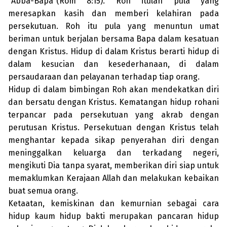
“Abba-Ba­­pa”(Rom 8:15). Roh itulah pula yang
meresapkan kasih dan memberi kelahiran pada
persekutuan. Roh itu pula yang menuntun umat
beriman untuk berjalan bersama Bapa dalam kesatuan
dengan Kristus. Hidup di dalam Kristus berarti hidup di
dalam kesucian dan kese­derhanaan, di dalam
persaudaraan dan pelayanan terhadap tiap orang.
Hidup di dalam bimbingan Roh akan mendekatkan diri
dan bersatu dengan Kristus. Kematangan hidup rohani
terpancar pada persekutuan yang akrab dengan
perutusan Kristus. Persekutuan dengan Kristus telah
menghantar kepada sikap penyerahan diri dengan
mening­galkan keluarga dan terkadang negeri,
mengikuti Dia tanpa syarat, memberikan diri siap un­tuk
memak­lumkan Kerajaan Allah dan mela­kukan kebaikan
buat semua orang.
Ketaatan, kemiskinan dan ke­murnian sebagai cara
hidup kaum hidup bakti merupakan pancaran hidup