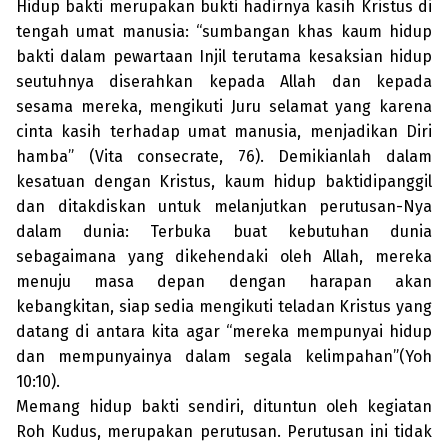
Hidup bakti merupakan bukti hadirnya kasih Kristus di
tengah umat manusia: “sumbangan khas kaum hidup
bakti dalam pewartaan Injil terutama kesaksian hidup
seutuhnya diserahkan kepada Allah dan kepada
sesama mereka, mengikuti Juru selamat yang karena
cinta kasih terhadap umat manusia, menja­dikan Diri
hamba” (Vita consecrate, 76). Demikianlah dalam
kesatuan dengan Kristus, kaum hidup baktidipanggil
dan ditakdiskan untuk melanjutkan per­utusan-Nya
dalam dunia: Terbuka buat kebutuhan dunia
sebagaimana yang dikehendaki oleh Allah, mereka
menuju masa depan dengan harapan akan
kebangkitan, siap sedia mengikuti teladan Kristus yang
datang di antara kita agar “mereka mempunyai hidup
dan mempunyainya dalam segala kelim­pahan”(Yoh
10:10).
Memang hidup bakti sendiri, ditun­tun oleh kegiatan
Roh Kudus, meru­pakan perutusan. Perutusan ini tidak