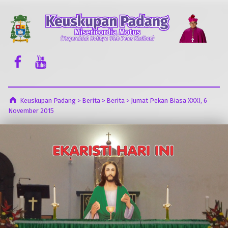
Keuskupan Padang
Misericordia Motus (Tergeraklah Hatinya Oleh Belas Kasihan)
Facebook Komsos
Youtube Komsos
Keuskupan Padang
>
Berita
>
Berita
>
Jumat Pekan Biasa XXXI, 6
November 2015