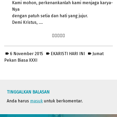
Kami mohon, perkenankanlah kami menjaga karya-
Nya
dengan patuh setia dan hati yang jujur.
Demi Kristus, ….

6 November 2015
EKARISTI HARI INI
Jumat
Pekan Biasa XXXI
Skip back to main navigation
TINGGALKAN BALASAN
Anda harus
masuk
untuk berkomentar.
Post navigation