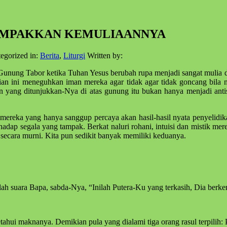
ENAMPAKKAN KEMULIAANNYA
egorized in:
Berita
,
Liturgi
Written by:
i Gunung Tabor ketika Tuhan Yesus berubah rupa menjadi sangat mulia
ian ini meneguhkan iman mereka agar tidak agar tidak goncang bila n
aan yang ditunjukkan-Nya di atas gunung itu bukan hanya menjadi an
reka yang hanya sanggup percaya akan hasil-hasil nyata penyelidika
hadap segala yang tampak. Berkat naluri rohani, intuisi dan mistik m
u secara murni. Kita pun sedikit banyak memiliki keduanya.
 suara Bapa, sabda-Nya, “Inilah Putera-Ku yang terkasih, Dia berken
etahui maknanya. Demikian pula yang dialami tiga orang rasul terpili