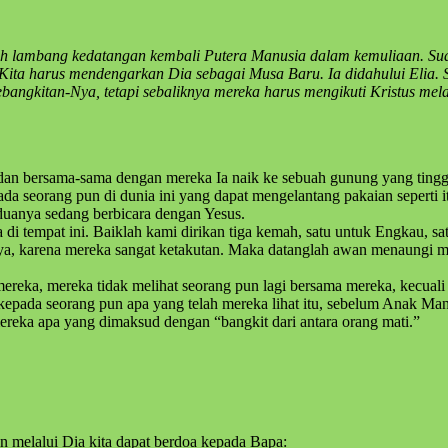
ah lambang kedatangan kembali Putera Manusia dalam kemuliaan. Su
Kita harus mendengarkan Dia sebagai Musa Baru. Ia didahului Elia. 
angkitan-Nya, tetapi sebaliknya mereka harus mengikuti Kristus mela
an bersama-sama dengan mereka Ia naik ke sebuah gunung yang tinggi. 
ada seorang pun di dunia ini yang dapat mengelantang pakaian seperti i
uanya sedang berbicara dengan Yesus.
di tempat ini. Baiklah kami dirikan tiga kemah, satu untuk Engkau, sa
nya, karena mereka sangat ketakutan. Maka datanglah awan menaungi me
a, mereka tidak melihat seorang pun lagi bersama mereka, kecuali Ye
pada seorang pun apa yang telah mereka lihat itu, sebelum Anak Manus
reka apa yang dimaksud dengan “bangkit dari antara orang mati.”
n melalui Dia kita dapat berdoa kepada Bapa: