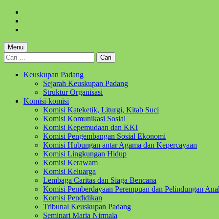
Skip
to
Skip
main
to
Skip
navigation
main
to
content
footer
Menu
Cari
untuk:
Keuskupan Padang
Sejarah Keuskupan Padang
Struktur Organisasi
Komisi-komisi
Komisi Kateketik, Liturgi, Kitab Suci
Komisi Komunikasi Sosial
Komisi Kepemudaan dan KKI
Komisi Pengembangan Sosial Ekonomi
Komisi Hubungan antar Agama dan Kepercayaan
Komisi Lingkungan Hidup
Komisi Kerawam
Komisi Keluarga
Lembaga Caritas dan Siaga Bencana
Komisi Pemberdayaan Perempuan dan Pelindungan Ana
Komisi Pendidikan
Tribunal Keuskupan Padang
Seminari Maria Nirmala