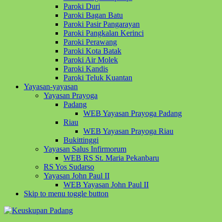
Paroki Duri
Paroki Bagan Batu
Paroki Pasir Pangarayan
Paroki Pangkalan Kerinci
Paroki Perawang
Paroki Kota Batak
Paroki Air Molek
Paroki Kandis
Paroki Teluk Kuantan
Yayasan-yayasan
Yayasan Prayoga
Padang
WEB Yayasan Prayoga Padang
Riau
WEB Yayasan Prayoga Riau
Bukittinggi
Yayasan Salus Infirmorum
WEB RS St. Maria Pekanbaru
RS Yos Sudarso
Yayasan John Paul II
WEB Yayasan John Paul II
Skip to menu toggle button