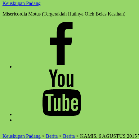
Keuskupan Padang
Misericordia Motus (Tergeraklah Hatinya Oleh Belas Kasihan)
Facebook
Komsos
Youtube
Komsos
Back
to
top
Keuskupan Padang
>
Berita
>
Berita
>
KAMIS, 6 AGUSTUS 20
↑