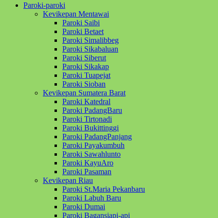
Paroki-paroki
Kevikepan Mentawai
Paroki Saibi
Paroki Betaet
Paroki Simalibbeg
Paroki Sikabaluan
Paroki Siberut
Paroki Sikakap
Paroki Tuapejat
Paroki Sioban
Kevikepan Sumatera Barat
Paroki Katedral
Paroki PadangBaru
Paroki Tirtonadi
Paroki Bukittinggi
Paroki PadangPanjang
Paroki Payakumbuh
Paroki Sawahlunto
Paroki KayuAro
Paroki Pasaman
Kevikepan Riau
Paroki St.Maria Pekanbaru
Paroki Labuh Baru
Paroki Dumai
Paroki Bagansiapi-api