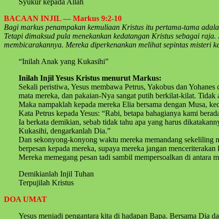
Syukur kepada Allah
BACAAN INJIL — Markus 9:2-10
Bagi markus penampakan kemuliaan Kristus itu pertama-tama adal
Tetapi dimaksud pula menekankan kedatangan Kristus sebagai raja. 
membicarakannya. Mereka diperkenankan melihat sepintas misteri keb
“Inilah Anak yang Kukasihi”
Inilah Injil Yesus Kristus menurut Markus:
Sekali peristiwa, Yesus membawa Petrus, Yakobus dan Yohanes d
mata mereka, dan pakaian-Nya sangat putih berkilat-kilat. Tidak 
Maka nampaklah kepada mereka Elia bersama dengan Musa, ked
Kata Petrus kepada Yesus: “Rabi, betapa bahagianya kami berada 
Ia berkata demikian, sebab tidak tahu apa yang harus dikatakan
Kukasihi, dengarkanlah Dia.”
Dan sekonyong-konyong waktu mereka memandang sekeliling merek
berpesan kepada mereka, supaya mereka jangan menceriterakan ke
Mereka memegang pesan tadi sambil mempersoalkan di antara me
Demikianlah Injil Tuhan
Terpujilah Kristus
DOA UMAT
Yesus menjadi pengantara kita di hadapan Bapa. Bersama Dia da