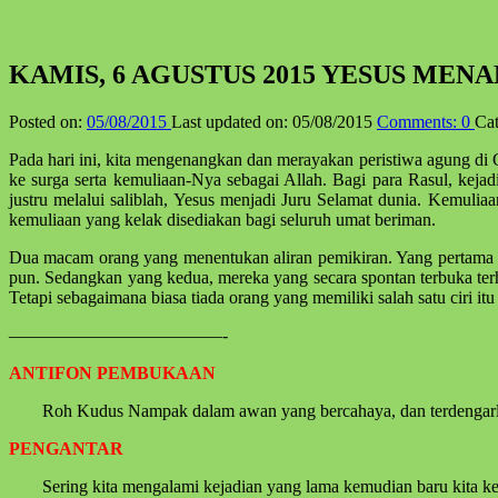
KAMIS, 6 AGUSTUS 2015 YESUS M
Posted on:
05/08/2015
Last updated on:
05/08/2015
Comments:
0
Cat
Pada hari ini, kita mengenangkan dan merayakan peristiwa agung d
ke surga serta kemuliaan-Nya sebagai Allah. Bagi para Rasul, kejad
justru melalui saliblah, Yesus menjadi Juru Selamat dunia. Kemuli
kemuliaan yang kelak disediakan bagi seluruh umat beriman.
Dua macam orang yang menentukan aliran pemikiran. Yang pertama me
pun. Sedangkan yang kedua, mereka yang secara spontan terbuka ter
Tetapi sebagaimana biasa tiada orang yang memiliki salah satu ciri it
————————————-
ANTIFON PEMBUKAAN
Roh Kudus Nampak dalam awan yang bercahaya, dan terdengarlah
PENGANTAR
Sering kita mengalami kejadian yang lama kemudian baru kita k