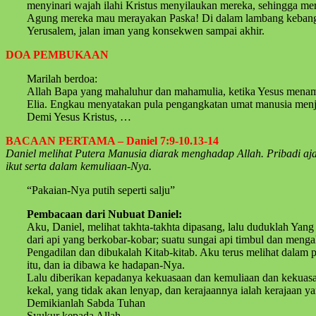
menyinari wajah ilahi Kristus menyilaukan mereka, sehingga mer
Agung mereka mau merayakan Paska! Di dalam lambang kebangkita
Yerusalem, jalan iman yang konsekwen sampai akhir.
DOA PEMBUKAAN
Marilah berdoa:
Allah Bapa yang mahaluhur dan mahamulia, ketika Yesus mena
Elia. Engkau menyatakan pula pengangkatan umat manusia menj
Demi Yesus Kristus, …
BACAAN PERTAMA – Daniel 7:9-10.13-14
Daniel melihat Putera Manusia diarak menghadap Allah. Pribadi aj
ikut serta dalam kemuliaan-Nya.
“Pakaian-Nya putih seperti salju”
Pembacaan dari Nubuat Daniel:
Aku, Daniel, melihat takhta-takhta dipasang, lalu duduklah Yang
dari api yang berkobar-kobar; suatu sungai api timbul dan mengal
Pengadilan dan dibukalah Kitab-kitab. Aku terus melihat dalam 
itu, dan ia dibawa ke hadapan-Nya.
Lalu diberikan kepadanya kekuasaan dan kemuliaan dan kekuasa
kekal, yang tidak akan lenyap, dan kerajaannya ialah kerajaan y
Demikianlah Sabda Tuhan
Syukur kepada Allah