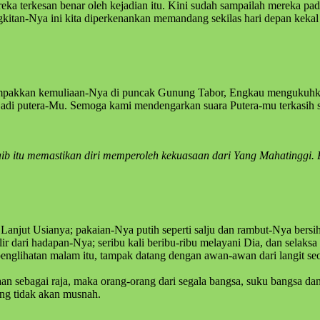
eka terkesan benar oleh kejadian itu. Kini sudah sampailah mereka pad
n-Nya ini kita diperkenankan memandang sekilas hari depan kekal kit
mpakkan kemuliaan-Nya di puncak Gunung Tabor, Engkau mengukuhka
adi putera-Mu. Semoga kami mendengarkan suara Putera-mu terkasih 
aib itu memastikan diri memperoleh kekuasaan dari Yang Mahatinggi.
 Lanjut Usianya; pakaian-Nya putih seperti salju dan rambut-Nya bersi
ir dari hadapan-Nya; seribu kali beribu-ribu melayani Dia, dan selaksa
penglihatan malam itu, tampak datang dengan awan-awan dari langit se
an sebagai raja, maka orang-orang dari segala bangsa, suku bangsa 
ang tidak akan musnah.