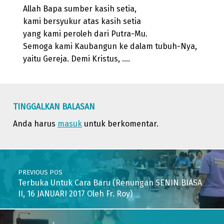
Allah Bapa sumber kasih setia,
kami bersyukur atas kasih setia
yang kami peroleh dari Putra-Mu.
Semoga kami Kaubangun ke dalam tubuh-Nya,
yaitu Gereja. Demi Kristus, ….
Skip back to main navigation
TINGGALKAN BALASAN
Anda harus
masuk
untuk berkomentar.
Post navigation
PREVIOUS POS
Terbuka Untuk Cara Baru (Renungan SENIN BIASA
II, 16 JANUARI 2017 Oleh Fr. Roy)