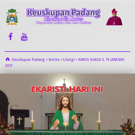
Keuskupan Padang
Misericordia Motus (Tergeraklah Hatinya Oleh Belas Kasihan)
Facebook Komsos
Youtube Komsos
Keuskupan Padang
>
Berita
>
Liturgi
>
KAMIS BIASA II, 19 JANUARI
2017