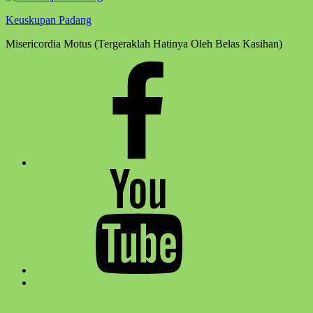
Keuskupan Padang
Misericordia Motus (Tergeraklah Hatinya Oleh Belas Kasihan)
Facebook
Komsos
Youtube
Komsos
Back
to
top