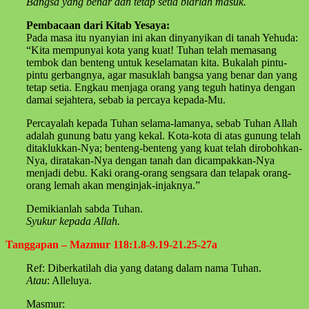
Bangsa yang benar dan tetap setia biarlah masuk.
Pembacaan dari Kitab Yesaya:
Pada masa itu nyanyian ini akan dinyanyikan di tanah Yehuda:
“Kita mempunyai kota yang kuat! Tuhan telah memasang
tembok dan benteng untuk keselamatan kita. Bukalah pintu-
pintu gerbangnya, agar masuklah bangsa yang benar dan yang
tetap setia. Engkau menjaga orang yang teguh hatinya dengan
damai sejahtera, sebab ia percaya kepada-Mu.
Percayalah kepada Tuhan selama-lamanya, sebab Tuhan Allah
adalah gunung batu yang kekal. Kota-kota di atas gunung telah
ditaklukkan-Nya; benteng-benteng yang kuat telah dirobohkan-
Nya, diratakan-Nya dengan tanah dan dicampakkan-Nya
menjadi debu. Kaki orang-orang sengsara dan telapak orang-
orang lemah akan menginjak-injaknya.”
Demikianlah sabda Tuhan.
Syukur kepada Allah.
Tanggapan – Mazmur 118:1.8-9.19-21.25-27a
Ref: Diberkatilah dia yang datang dalam nama Tuhan.
Atau
: Alleluya.
Masmur: