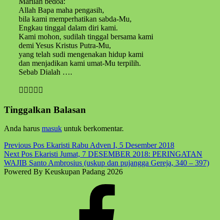
Marilah bedoa:
Allah Bapa maha pengasih,
bila kami memperhatikan sabda-Mu,
Engkau tinggal dalam diri kami.
Kami mohon, sudilah tinggal bersama kami
demi Yesus Kristus Putra-Mu,
yang telah sudi mengenakan hidup kami
dan menjadikan kami umat-Mu terpilih.
Sebab Dialah ….

Skip
Tinggalkan Balasan
back
to
Anda harus
masuk
untuk berkomentar.
main
navigation
Post
Previous Pos
Ekaristi Rabu Adven I, 5 Desember 2018
Next Pos
Ekaristi Jumat, 7 DESEMBER 2018: PERINGATAN
navigation
WAJIB Santo Ambrosius (uskup dan pujangga Gereja, 340 – 397)
Powered By Keuskupan Padang 2026
Facebook
Komsos