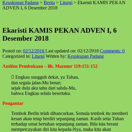
Keuskupan Padang
>
Berita
>
Liturgi
>
Ekaristi KAMIS PEKAN
↑
ADVEN I, 6 Desember 2018
Ekaristi KAMIS PEKAN ADVEN I, 6
Desember 2018
Posted on:
02/12/2018
Last updated on:
02/12/2018
Comments:
0
Categorized in:
Liturgi
Written by:
Keuskupan Padang
Antifon Pembukaan – lih. Mazmur 119:151-152
 Engkau sungguh dekat, ya Tuhan,
dan segala jalan-Mu benar;
sejak dulu aku tahu dari sabda-Mu,
bahwa Engkau selalu besertaku.
Pengantar
Tembok Berlin telah dihancurkan. Semula tembok itu memberi
kesan akan tetap berdiri sepanjang zaman. Kasih setia Tuhan
terhadap umat bertahan sepanjang zaman. Bila kita berani
mempercayakan diri kita kepada-Nya, maka kita akan