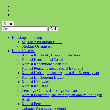
Skip
to
Skip
main
to
Skip
navigation
main
to
content
footer
Menu
Cari
untuk:
Keuskupan Padang
Sejarah Keuskupan Padang
Struktur Organisasi
Komisi-komisi
Komisi Kateketik, Liturgi, Kitab Suci
Komisi Komunikasi Sosial
Komisi Kepemudaan dan KKI
Komisi Pengembangan Sosial Ekonomi
Komisi Hubungan antar Agama dan Kepercayaan
Komisi Lingkungan Hidup
Komisi Kerawam
Komisi Keluarga
Lembaga Caritas dan Siaga Bencana
Komisi Pemberdayaan Perempuan dan Pelindungan
Anak
Komisi Pendidikan
Tribunal Keuskupan Padang