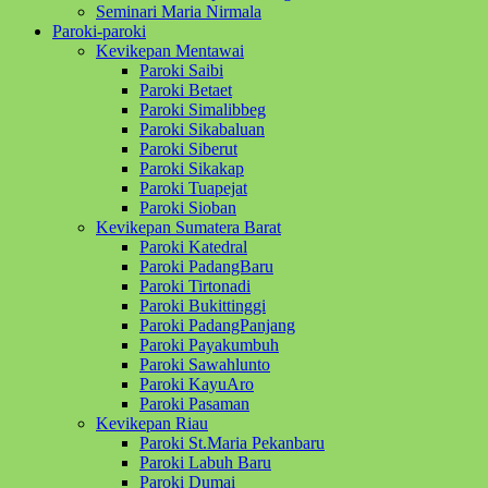
Seminari Maria Nirmala
Paroki-paroki
Kevikepan Mentawai
Paroki Saibi
Paroki Betaet
Paroki Simalibbeg
Paroki Sikabaluan
Paroki Siberut
Paroki Sikakap
Paroki Tuapejat
Paroki Sioban
Kevikepan Sumatera Barat
Paroki Katedral
Paroki PadangBaru
Paroki Tirtonadi
Paroki Bukittinggi
Paroki PadangPanjang
Paroki Payakumbuh
Paroki Sawahlunto
Paroki KayuAro
Paroki Pasaman
Kevikepan Riau
Paroki St.Maria Pekanbaru
Paroki Labuh Baru
Paroki Dumai