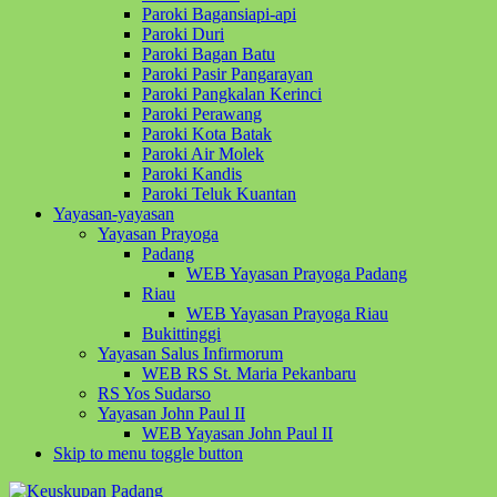
Paroki Bagansiapi-api
Paroki Duri
Paroki Bagan Batu
Paroki Pasir Pangarayan
Paroki Pangkalan Kerinci
Paroki Perawang
Paroki Kota Batak
Paroki Air Molek
Paroki Kandis
Paroki Teluk Kuantan
Yayasan-yayasan
Yayasan Prayoga
Padang
WEB Yayasan Prayoga Padang
Riau
WEB Yayasan Prayoga Riau
Bukittinggi
Yayasan Salus Infirmorum
WEB RS St. Maria Pekanbaru
RS Yos Sudarso
Yayasan John Paul II
WEB Yayasan John Paul II
Skip to menu toggle button