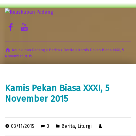
Keuskupan Padang
Facebook Komsos
Youtube Komsos
Misericordia Motus (Tergeraklah Hatinya Oleh Belas Kasihan)
Keuskupan Padang
>
Berita
>
Berita
>
Kamis Pekan Biasa XXXI, 5
November 2015
Kamis Pekan Biasa XXXI, 5
November 2015
03/11/2015
0
Berita
,
Liturgi