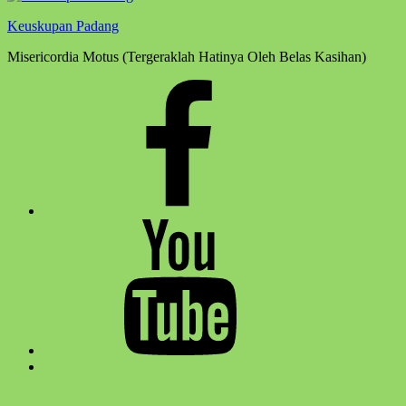
Keuskupan Padang
Misericordia Motus (Tergeraklah Hatinya Oleh Belas Kasihan)
Facebook
Komsos
Youtube
Komsos
Back
to
top