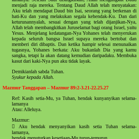
menjadi raja mereka. Tentang Daud Allah telah menyatakan:
Aku telah mendapat Daud bin Isai, seorang yang berkenan di
hati-Ku dan yang melakukan segala kehendak-Ku. Dan dari
keturunannyalah, sesuai dengan yang telah dijanjikan-Nya,
Allah telah membangkitkan Juruselamat bagi orang Israel, yaitu
Yesus. Menjelang kedatangan-Nya Yohanes telah menyerukan
kepada seluruh bangsa Israel supaya mereka bertobat dan
memberi diri dibaptis. Dan ketika hampir selesai menunaikan
tugasnya, Yohanes berkata: Aku bukanlah Dia yang kamu
sangka, tetapi Ia akan datang kemudian daripadaku. Membuka
kasut dari kaki-Nya pun aku tidak layak.
Demikianlah sabda Tuhan.
Syukur kepada Allah.
Mazmur Tanggapan – Mazmur 89:2-3.21-22.25.27
Ref: Kasih setia-Mu, ya Tuhan, hendak kunyanyikan selama-
lamanya
Atau: Alleluya.
Mazmur:
 Aku hendak menyanyikan kasih setia Tuhan selama-
lamanya,
hendak menuturkan kesetiaan-Mu turun-temurun.