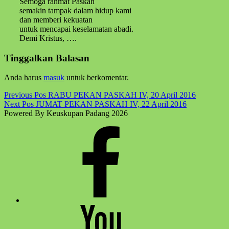
Semoga rahmat Paskah
semakin tampak dalam hidup kami
dan memberi kekuatan
untuk mencapai keselamatan abadi.
Demi Kristus, ….
Skip
Tinggalkan Balasan
back
to
Anda harus
masuk
untuk berkomentar.
main
navigation
Post
Previous Pos
RABU PEKAN PASKAH IV, 20 April 2016
Next Pos
JUMAT PEKAN PASKAH IV, 22 April 2016
navigation
Powered By Keuskupan Padang 2026
Facebook
Komsos
Youtube
Komsos