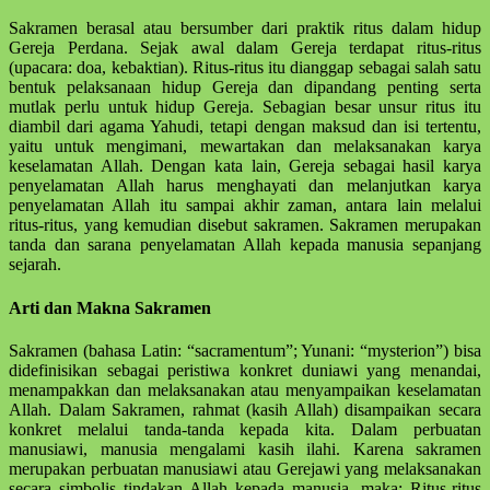
Sakramen berasal atau bersumber dari praktik ritus dalam hidup
Gereja Perdana. Sejak awal dalam Gereja terdapat ritus-ritus
(upacara: doa, kebaktian). Ritus-ritus itu dianggap sebagai salah satu
bentuk pelaksanaan hidup Gereja dan dipandang penting serta
mutlak perlu untuk hidup Gereja. Sebagian besar unsur ritus itu
diambil dari agama Yahudi, tetapi dengan maksud dan isi tertentu,
yaitu untuk mengimani, mewartakan dan melak­sa­nakan karya
keselamatan Allah. Dengan kata lain, Gereja sebagai hasil karya
penyelamatan Allah harus meng­hayati dan melanjutkan karya
penye­lamatan Allah itu sampai akhir zaman, antara lain melalui
ritus-ritus, yang kemu­dian disebut sakramen. Sakramen meru­pakan
tanda dan sarana penye­lamatan Allah kepada manusia sepanjang
sejarah.
Arti dan Makna Sakramen
Sakramen (bahasa Latin: “sacra­mentum”; Yunani: “mysterion”) bisa
didefinisikan sebagai peristiwa konkret duniawi yang menandai,
menampakkan dan melak­sanakan atau menyampaikan keselamatan
Allah. Dalam Sakramen, rahmat (kasih Allah) disampaikan secara
konkret melalui tanda-tanda kepada kita. Dalam perbuatan
manusiawi, manusia mengalami kasih ilahi. Karena sakramen
merupakan perbuatan manusiawi atau Gerejawi yang melaksanakan
secara simbolis tindakan Allah kepada manusia, maka: Ritus-ritus