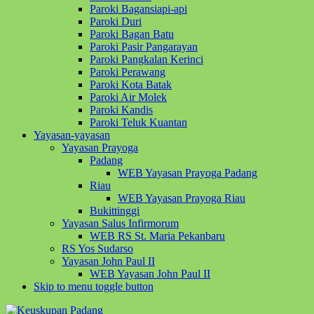
Paroki Bagansiapi-api
Paroki Duri
Paroki Bagan Batu
Paroki Pasir Pangarayan
Paroki Pangkalan Kerinci
Paroki Perawang
Paroki Kota Batak
Paroki Air Molek
Paroki Kandis
Paroki Teluk Kuantan
Yayasan-yayasan
Yayasan Prayoga
Padang
WEB Yayasan Prayoga Padang
Riau
WEB Yayasan Prayoga Riau
Bukittinggi
Yayasan Salus Infirmorum
WEB RS St. Maria Pekanbaru
RS Yos Sudarso
Yayasan John Paul II
WEB Yayasan John Paul II
Skip to menu toggle button