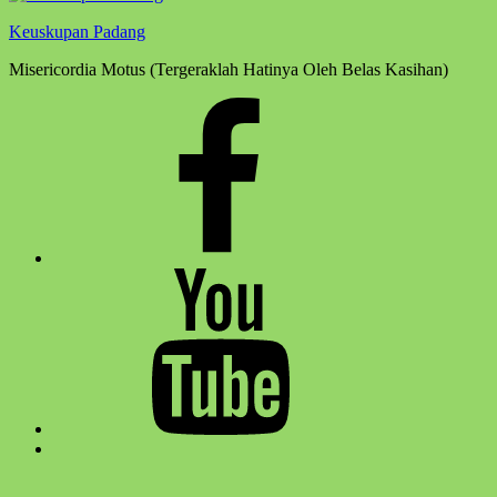
Keuskupan Padang
Misericordia Motus (Tergeraklah Hatinya Oleh Belas Kasihan)
Facebook
Komsos
Youtube
Komsos
Back
to
top