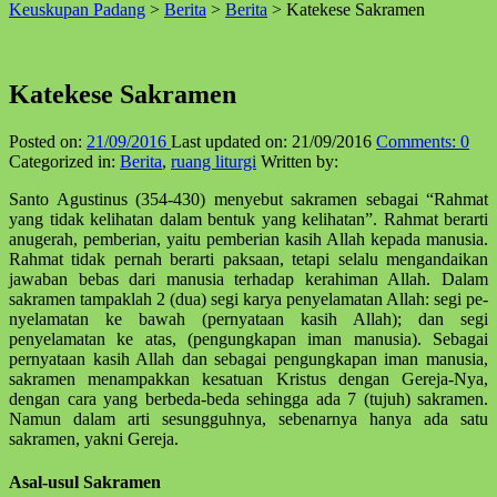
Keuskupan Padang
>
Berita
>
Berita
>
Katekese Sakramen
↑
Katekese Sakramen
Posted on:
21/09/2016
Last updated on:
21/09/2016
Comments:
0
Categorized in:
Berita
,
ruang liturgi
Written by:
Santo Agustinus (354-430) menye­but sakramen sebagai “Rahmat
yang tidak kelihatan dalam bentuk yang kelihatan”. Rahmat berarti
anugerah, pemberian, yaitu pemberian kasih Allah kepada manusia.
Rahmat tidak pernah berarti paksaan, tetapi selalu meng­andai­kan
jawaban bebas dari manusia terhadap kerahiman Allah. Dalam
sakramen tampaklah 2 (dua) segi karya penyelamatan Allah: segi pe­
nye­lamatan ke bawah (pernyataan kasih Allah); dan segi
penyelamatan ke atas, (pengungkapan iman manusia). Sebagai
pernyataan kasih Allah dan sebagai peng­ungkapan iman manusia,
sakramen me­nam­pakkan kesatuan Kristus dengan Gereja-Nya,
dengan cara yang berbeda-beda sehingga ada 7 (tujuh) sakramen.
Namun dalam arti sesungguhnya, sebe­narnya hanya ada satu
sakramen, yakni Gereja.
Asal-usul Sakramen