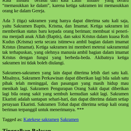
Kata “inisiasi” berasal dari kata Latin “ini­tiare” yang berarti
“memasukkan ke da­lam”, karena ketiga sakramen ini mema­suk­kan
orang ke dalam Gereja.
Ada 3 (tiga) sakramen yang hanya da­pat diterima satu kali saja,
yaitu Sakramen Baptis, Krisma, dan Imamat. Ketiga sakramen ini
memberikan status baru kepada orang beriman; membuat si pene­ri­
ma menjadi anak Allah (Baptis), dan saksi Kristus dalam kuasa Roh
Kudus (Krisma) serta secara istimewa ambil ba­gian dalam imamat
Kristus (Imamat). Ke­tiga sakra­men ini memberi meterai sakra­mental
tak terhapuskan, yang olehnya ma­nu­sia ambil bagian dalam imamat
Kris­tus dengan fungsi yang berbeda-beda. Aki­batnya ketiga
sakramen ini tidak boleh diulangi.
Sakramen-sakramen yang lain dapat diterima lebih dari satu kali.
Misalnya, Sakramen Perkawinan dapat diberikan lagi bila salah satu
pihak telah meninggal, dan pasangan yang masih hidup mau
menikah lagi. Sakramen Pengurapan Orang Sakit dapat diberikan
lagi bila orang sakit yang sembuh kemudian sakit lagi. Sakramen
Ekaristi adalah santapan sehari-hari, dan dapat diterima dalam setiap
perayaan Ekaristi. Sakramen Tobat dapat diterima setiap kali orang
beriman ter­panggil untuk menerimanya. ***
Tagged as:
Katekese sakramen
Sakramen
Skip
back
Tinggalkan Balasan