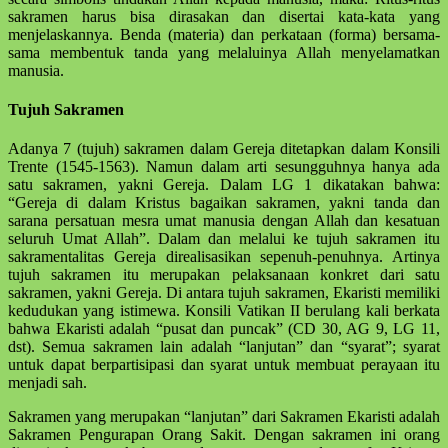
sakramen harus bisa dirasakan dan disertai kata-kata yang
menjelaskannya. Benda (materia) dan perkataan (forma) bersama-
sama mem­bentuk tanda yang melaluinya Allah menyelamatkan
manusia.
Tujuh Sakramen
Adanya 7 (tujuh) sakramen dalam Gereja ditetapkan dalam Konsili
Trente (1545-1563). Namun dalam arti sesung­guhnya hanya ada
satu sakramen, yakni Gereja. Dalam LG 1 dikatakan bahwa:
“Gereja di dalam Kristus bagaikan sakra­men, yakni tanda dan
sarana persatuan mesra umat manusia dengan Allah dan kesatuan
seluruh Umat Allah”. Dalam dan melalui ke tujuh sakramen itu
sakramentalitas Gereja direalisasikan sepenuh-penuhnya. Artinya
tujuh sa­kra­men itu merupakan pelaksanaan kon­kret dari satu
sakramen, yakni Gereja. Di antara tujuh sakramen, Ekaristi memi­liki
kedu­dukan yang istimewa. Konsili Vatikan II berulang kali berkata
bahwa Ekaristi adalah “pusat dan puncak” (CD 30, AG 9, LG 11,
dst). Semua sakra­men lain adalah “lanjutan” dan “syarat”; syarat
untuk dapat berparti­sipasi dan syarat untuk membuat perayaan itu
menjadi sah.
Sakramen yang merupakan “lanjut­an” dari Sakramen Ekaristi adalah
Sakra­men Pengurapan Orang Sakit. Dengan sakramen ini orang