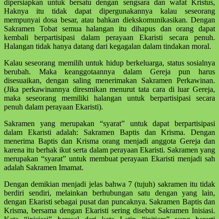
dipersiapkan untuk bersatu dengan sengsara dan wafat Kristus,
Haknya itu tidak dapat diperg­unakannya kalau seseorang
mempunyai dosa besar, atau bahkan diekskomuni­kasikan. Dengan
Sakramen Tobat semua halang­an itu dihapus dan orang dapat
kembali berparti­sipasi dalam peraya­an Ekaristi secara penuh.
Halangan tidak hanya datang dari kegagalan dalam tindakan moral.
Kalau seseorang memi­lih untuk hidup berke­luarga, status sosialnya
berubah. Maka keanggotaannya dalam Gereja pun ha­rus
disesuaikan, dengan saling mene­rimakan Sakramen Perkawinan.
(Jika perka­winan­nya diresmikan menurut tata cara di luar Gereja,
maka seseorang memiliki ha­langan untuk berpartisipasi secara
penuh dalam perayaan Ekaristi).
Sakramen yang merupakan “syarat” untuk dapat berpartisipasi
dalam Ekaristi adalah: Sakramen Baptis dan Krisma. Dengan
menerima Baptis dan Krisma orang menjadi anggota Gereja dan
karena itu berhak ikut serta dalam perayaan Ekaristi. Sakramen yang
merupakan “syarat” untuk membuat perayaan Ekaristi menjadi sah
adalah Sakramen Imamat.
Dengan demikian menjadi jelas bahwa 7 (tujuh) sakramen itu tidak
berdiri sendiri, melainkan berhubungan satu dengan yang lain,
dengan Ekaristi sebagai pusat dan puncaknya. Sakramen Baptis dan
Krisma, bersama dengan Ekaristi sering disebut Sakramen Inisiasi.