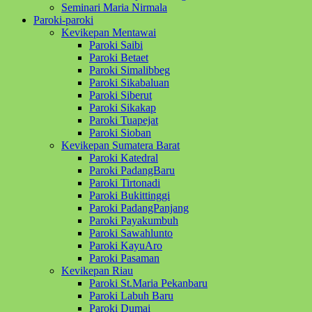
Seminari Maria Nirmala
Paroki-paroki
Kevikepan Mentawai
Paroki Saibi
Paroki Betaet
Paroki Simalibbeg
Paroki Sikabaluan
Paroki Siberut
Paroki Sikakap
Paroki Tuapejat
Paroki Sioban
Kevikepan Sumatera Barat
Paroki Katedral
Paroki PadangBaru
Paroki Tirtonadi
Paroki Bukittinggi
Paroki PadangPanjang
Paroki Payakumbuh
Paroki Sawahlunto
Paroki KayuAro
Paroki Pasaman
Kevikepan Riau
Paroki St.Maria Pekanbaru
Paroki Labuh Baru
Paroki Dumai