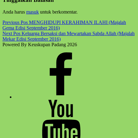
to
main
Anda harus
masuk
untuk berkomentar.
navigation
Post
Previous Pos
MENGHIDUPI KERAHIMAN ILAHI (Majalah
Gema Edisi September 2016)
navigation
Next Pos
Keluarga Bersaksi dan Mewartakan Sabda Allah (Majalah
Mekar Edisi September 2016)
Powered By Keuskupan Padang 2026
Facebook
Komsos
Youtube
Komsos