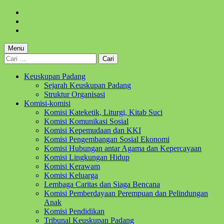
Skip
to
Skip
main
to
Skip
navigation
main
to
content
footer
Menu
Cari
untuk:
Keuskupan Padang
Sejarah Keuskupan Padang
Struktur Organisasi
Komisi-komisi
Komisi Kateketik, Liturgi, Kitab Suci
Komisi Komunikasi Sosial
Komisi Kepemudaan dan KKI
Komisi Pengembangan Sosial Ekonomi
Komisi Hubungan antar Agama dan Kepercayaan
Komisi Lingkungan Hidup
Komisi Kerawam
Komisi Keluarga
Lembaga Caritas dan Siaga Bencana
Komisi Pemberdayaan Perempuan dan Pelindungan
Anak
Komisi Pendidikan
Tribunal Keuskupan Padang