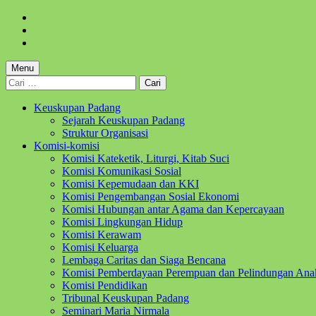
Skip
to
Skip
main
to
Skip
navigation
main
to
content
footer
Menu
Cari
untuk:
Keuskupan Padang
Sejarah Keuskupan Padang
Struktur Organisasi
Komisi-komisi
Komisi Kateketik, Liturgi, Kitab Suci
Komisi Komunikasi Sosial
Komisi Kepemudaan dan KKI
Komisi Pengembangan Sosial Ekonomi
Komisi Hubungan antar Agama dan Kepercayaan
Komisi Lingkungan Hidup
Komisi Kerawam
Komisi Keluarga
Lembaga Caritas dan Siaga Bencana
Komisi Pemberdayaan Perempuan dan Pelindungan Ana
Komisi Pendidikan
Tribunal Keuskupan Padang
Seminari Maria Nirmala