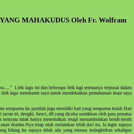
US YANG MAHAKUDUS Oleh Fr. Wolfram
jamu….”
Lirik lagu ini dan beberapa lirik lagi semuanya terpusat dalam
am lirik lagu membantu saya untuk mendekatkan pemahaman iman saya
ta sempurna itu pastilah juga memiliki hati yang sempurna itulah Hati
 racun iri, dengki, benci, dll yang dicoba suntikkan oleh para penatua
us ternyata tidak hanya menetralkan tetapi menumbuhkan benih-benih
nan domba-Nya tetap utuh melainkan lebih dari itu, Ia ingin supaya
ng hilang itu supaya tidak ada yang merasa tesingkirkan sekaligus