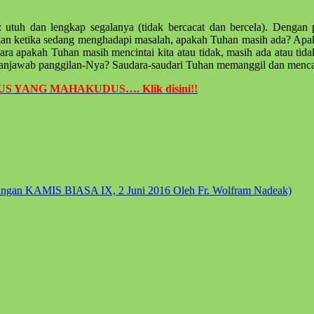
utuh dan lengkap segalanya (tidak bercacat dan bercela). Dengan 
an ketika sedang menghadapi masalah, apakah Tuhan masih ada? Apaka
kara apakah Tuhan masih mencintai kita atau tidak, masih ada atau tid
njawab panggilan-Nya? Saudara-saudari Tuhan memanggil dan mencar
ESUS YANG MAHAKUDUS…. Klik disini!!
ngan KAMIS BIASA IX, 2 Juni 2016 Oleh Fr. Wolfram Nadeak)