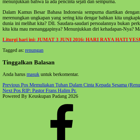
menunjukkan bahwa Ia ada pencinta sejati dan sempurna.
Dalam Kamus Besar Bahasa Indonesia sempurna diartikan dengan: 
merenungkan ungkapan yang sering kita dengar bahkan kita ungkapk
dunia ini melihat kita? Dll. Saudara-saudari persoalannya bukan per
kita kita mau menanggapinya? Menunjukkan diri kehadapan-Nya? Ma
Liturgi hari ini: JUMAT 3 JUNI 2016: HARI RAYA HATI Y
Tagged as:
renungan
Skip
back
Tinggalkan Balasan
to
main
Anda harus
masuk
untuk berkomentar.
navigation
Post
Previous Pos
Memuliakan Tuhan Dalam Cinta Kepada Sesama (Renu
Next Pos
RIP: Pastor Frans Halim Pr.
navigation
Powered By Keuskupan Padang 2026
Facebook
Komsos