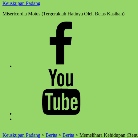
Keuskupan Padang
Misericordia Motus (Tergeraklah Hatinya Oleh Belas Kasihan)
Facebook
Komsos
Youtube
Komsos
Back
to
top
Keuskupan Padang
>
Berita
>
Berita
>
Memelihara Kehidupan (R
↑