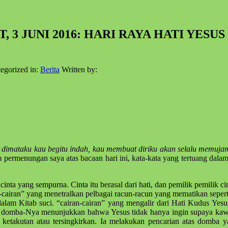
AT, 3 JUNI 2016: HARI RAYA HATI YES
egorized in:
Berita
Written by:
, dimataku kau begitu indah, kau membuat diriku akan selalu memu
 permenungan saya atas bacaan hari ini, kata-kata yang tertuang dal
a yang sempurna. Cinta itu berasal dari hati, dan pemilik pemilik cin
n-cairan” yang menetralkan pelbagai racun-racun yang mematikan seperti
alam Kitab suci. “cairan-cairan” yang mengalir dari Hati Kudus Yes
us domba-Nya menunjukkan bahwa Yesus tidak hanya ingin supaya kawa
ketakutan atau tersingkirkan. Ia melakukan pencarian atas domba ya