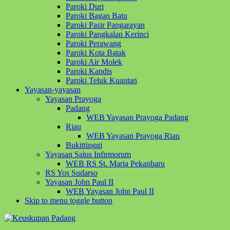
Paroki Duri
Paroki Bagan Batu
Paroki Pasir Pangarayan
Paroki Pangkalan Kerinci
Paroki Perawang
Paroki Kota Batak
Paroki Air Molek
Paroki Kandis
Paroki Teluk Kuantan
Yayasan-yayasan
Yayasan Prayoga
Padang
WEB Yayasan Prayoga Padang
Riau
WEB Yayasan Prayoga Riau
Bukittinggi
Yayasan Salus Infirmorum
WEB RS St. Maria Pekanbaru
RS Yos Sudarso
Yayasan John Paul II
WEB Yayasan John Paul II
Skip to menu toggle button