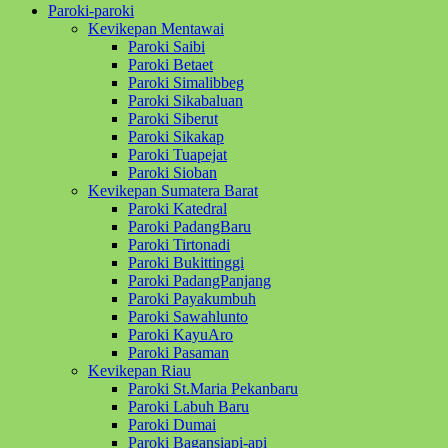
Paroki-paroki
Kevikepan Mentawai
Paroki Saibi
Paroki Betaet
Paroki Simalibbeg
Paroki Sikabaluan
Paroki Siberut
Paroki Sikakap
Paroki Tuapejat
Paroki Sioban
Kevikepan Sumatera Barat
Paroki Katedral
Paroki PadangBaru
Paroki Tirtonadi
Paroki Bukittinggi
Paroki PadangPanjang
Paroki Payakumbuh
Paroki Sawahlunto
Paroki KayuAro
Paroki Pasaman
Kevikepan Riau
Paroki St.Maria Pekanbaru
Paroki Labuh Baru
Paroki Dumai
Paroki Bagansiapi-api