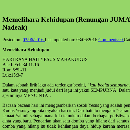
Memelihara Kehidupan (Renungan JUM
Nadeak)
Posted on:
03/06/2016
Last updated on:
03/06/2016
Comments:
0
Cat
Memelihara Kehidupan
HARI RAYA HATI YESUS MAHAKUDUS
Bac I: Yeh 34:11-16
Rom 5:5b-11
Luk:15:3-7
Dalam sebuah lirik lagu ada terdengar begini,
“kau begitu sempurna
satu kata yang menjadi judul dari lagu ini yakni SEMPURNA. Dalam
apa artinya MENCINTAI.
Bacaan-bacaan hari ini menggambarkan sosok Yesus yang adalah pencint
Kudus Yesus yang kita rayakan hari ini. Dari hati itu mengalir “caira
jemaat Yahudi sebagaimana kita temukan dalam berbagai peristiwa d
cinta yang baru. Pencarian akan satu domba yang hilang dari serat
domba yang hilang itu tidak kehilangan daya hidup karena merasa 