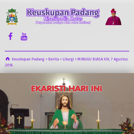
Keuskupan Padang
Misericordia Motus (Tergeraklah Hatinya Oleh Belas Kasihan)
Facebook Komsos
Youtube Komsos
Keuskupan Padang
>
Berita
>
Liturgi
>
MINGGU BIASA XIX, 7 Agustus
2016