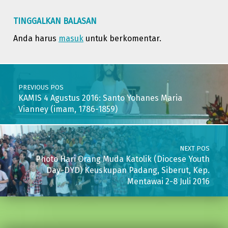
TINGGALKAN BALASAN
Anda harus
masuk
untuk berkomentar.
Post navigation
PREVIOUS POS
KAMIS 4 Agustus 2016: Santo Yohanes Maria
Vianney (imam, 1786-1859)
NEXT POS
Photo Hari Orang Muda Katolik (Diocese Youth
Day-DYD) Keuskupan Padang, Siberut, Kep.
Mentawai 2-8 Juli 2016