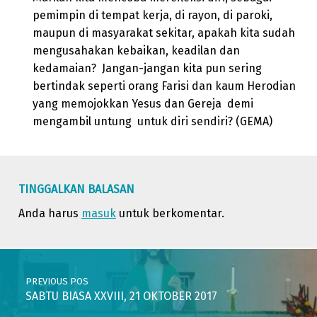
pemimpin di tempat kerja, di rayon, di paroki,
maupun di masyarakat sekitar, apakah kita sudah
mengusahakan kebaikan, keadilan dan
kedamaian? Jangan-jangan kita pun sering
bertindak seperti orang Farisi dan kaum Herodian
yang memojokkan Yesus dan Gereja demi
mengambil untung untuk diri sendiri? (GEMA)
Skip back to main navigation
TINGGALKAN BALASAN
Anda harus
masuk
untuk berkomentar.
Post navigation
PREVIOUS POS
SABTU BIASA XXVIII, 21 OKTOBER 2017