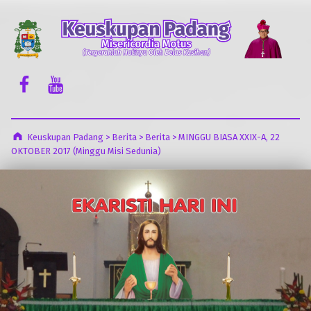
Keuskupan Padang
Misericordia Motus (Tergeraklah Hatinya Oleh Belas Kasihan)
Facebook Komsos
Youtube Komsos
Keuskupan Padang
>
Berita
>
Berita
>
MINGGU BIASA XXIX-A, 22
OKTOBER 2017 (Minggu Misi Sedunia)