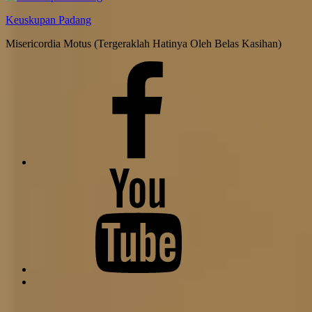
Keuskupan Padang
Misericordia Motus (Tergeraklah Hatinya Oleh Belas Kasihan)
Facebook
Komsos
Youtube
Komsos
Back
to
top