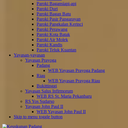
Paroki Bagansiapi-api
Paroki Duri
Paroki Bagan Batu
Paroki Pasir Pangarayan
Paroki Pangkalan Kerinci
Paroki Perawang
Paroki Kota Batak
Paroki Air Molek
Paroki Kandis
Paroki Teluk Kuantan
Yayasan-yayasan
Yayasan Prayoga
Padang
WEB Yayasan Prayoga Padang
Riau
WEB Yayasan Prayoga Riau
Bukittinggi
Yayasan Salus Infirmorum
WEB RS St. Maria Pekanbaru
RS Yos Sudarso
Yayasan John Paul II
WEB Yayasan John Paul II
Skip to menu toggle button