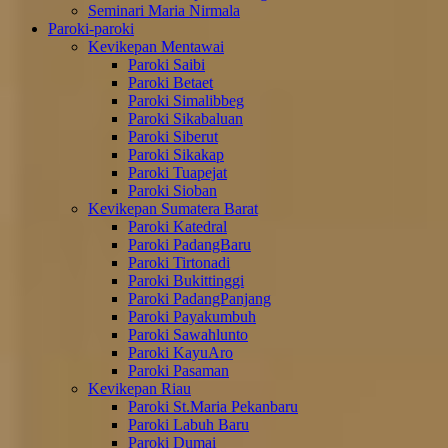
Seminari Maria Nirmala
Paroki-paroki
Kevikepan Mentawai
Paroki Saibi
Paroki Betaet
Paroki Simalibbeg
Paroki Sikabaluan
Paroki Siberut
Paroki Sikakap
Paroki Tuapejat
Paroki Sioban
Kevikepan Sumatera Barat
Paroki Katedral
Paroki PadangBaru
Paroki Tirtonadi
Paroki Bukittinggi
Paroki PadangPanjang
Paroki Payakumbuh
Paroki Sawahlunto
Paroki KayuAro
Paroki Pasaman
Kevikepan Riau
Paroki St.Maria Pekanbaru
Paroki Labuh Baru
Paroki Dumai