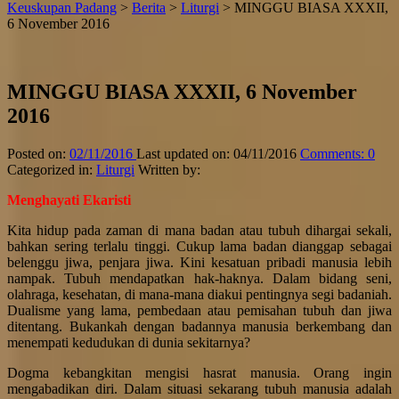
Keuskupan Padang
>
Berita
>
Liturgi
>
MINGGU BIASA XXXII,
↑
6 November 2016
MINGGU BIASA XXXII, 6 November
2016
Posted on:
02/11/2016
Last updated on:
04/11/2016
Comments:
0
Categorized in:
Liturgi
Written by:
Menghayati Ekaristi
Kita hidup pada zaman di mana badan atau tubuh dihargai sekali,
bahkan sering terlalu tinggi. Cukup lama badan dianggap sebagai
belenggu jiwa, penjara jiwa. Kini kesatuan pribadi manusia lebih
nampak. Tubuh mendapatkan hak-haknya. Dalam bidang seni,
olahraga, kesehatan, di mana-mana diakui pentingnya segi badaniah.
Dualisme yang lama, pembedaan atau pemisahan tubuh dan jiwa
ditentang. Bukankah dengan badannya manusia berkembang dan
menempati kedudukan di dunia sekitarnya?
Dogma kebangkitan mengisi hasrat manusia. Orang ingin
mengabadikan diri. Dalam situasi sekarang tubuh manusia adalah