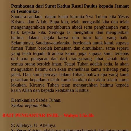
Pembacaan dari Surat Kedua Rasul Paulus kepada Jemaat
di Tesalonika:
Saudara-saudara, dalam kasih karunia-Nya Tuhan kita Yesus
Kristus, dan Allah, Bapa kita, telah mengasihi kita dan telah
menganugerahkan penghiburan abadi serta pengharapan yang
baik kepada kita. Semoga Ia menghibur dan menguatkan
hatimu dalam segala karya dan tutur kata yang baik.
Selanjutnya, Saudara-saudaraku, berdoalah untuk kami, supaya
firman Tuhan beroleh kemajuan dan dimuliakan, sama seperti
yang telah terjadi di antara kamu: juga supaya kami terlepas
dari para pengacau dan dari orang-orang jahat, sebab tidak
semua orang beroleh iman. Tetapi Tuhan adalah setia. Ia akan
menguatkan hatimu dan akan memelihara kamu terhadap yang
jahat. Dan kami percaya dalam Tuhan, bahwa apa yang kami
pesankan kepadamu telah kamu lakukan dan akan selalu kamu
lakukan. Kiranya Tuhan tetap mengarahkan hatimu kepada
kasih Allah dan kepada ketabahan Kristus.
Demikianlah Sabda Tuhan.
Syukur kepada Allah.
BAIT PENGANTAR INJIL – Wahyu 1:5a.6b
S: Alleluya. U: Alleluya.
S: Yesus Kristus adalah yang pertama bangkit dari antara orang