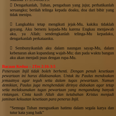
 Dengarkanlah, Tuhan, pengaduan yang jujur, perhatikanlah
seruangku; berilah telinga kepada doaku, doa dari bibir yang
tidak menipu.
 Langkahku tetap mengikuti jejak-Mu, kakiku tidaklah
goyang. Aku berseru kepada-Mu karena Engkau menjawab
aku, ya Allah; sendengkanlah telinga-Mu kepadaku,
dengarkanlah perkataanku.
 Sembunyikanlah aku dalam naungan sayap-Mu, dalam
kebenaran akan kupandang wajah-Mu; dan pada waktu bangun
aku akan menjadi puas dengan rupa-Mu.
Bacaan Kedua – 2Tes 2:16-3:5
Penerusan Injil tidak boleh berhenti. Dengan penuh kesetiaan
pewartaan ini harus dilaksanakan. Untuk itu Paulus mendoakan
jemaatnya agar teguh setia dalam tugas pewartaan. Namun
demikian, Paulus juga menghendaki dirinya didoakan agar tetap
setia melaksanakan tugas pewartaan yang mengandung banyak
rintangan. Cinta kasih Allah dan ketabahan Kristus menjadi
jaminan kekuatan kesetiaan para penerus Injil.
“Semoga Tuhan menguatkan hatimu dalam segala karya dan
tutur kata yang baik”