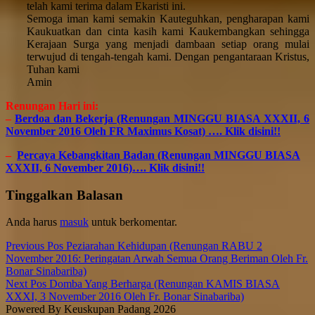
telah kami terima dalam Ekaristi ini.
Semoga iman kami semakin Kauteguhkan, pengharapan kami
Kaukuatkan dan cinta kasih kami Kaukembangkan sehingga
Kerajaan Surga yang menjadi dambaan setiap orang mulai
terwujud di tengah-tengah kami. Dengan pengantaraan Kristus,
Tuhan kami
Amin
Renungan Hari ini:
–
Berdoa dan Bekerja (Renungan MINGGU BIASA XXXII, 6
November 2016 Oleh FR Maximus Kosat) …. Klik disini!!
–
Percaya Kebangkitan Badan (Renungan MINGGU BIASA
XXXII, 6 November 2016)…. Klik disini!!
Skip
Tinggalkan Balasan
back
to
Anda harus
masuk
untuk berkomentar.
main
navigation
Post
Previous Pos
Peziarahan Kehidupan (Renungan RABU 2
November 2016: Peringatan Arwah Semua Orang Beriman Oleh Fr.
navigation
Bonar Sinabariba)
Next Pos
Domba Yang Berharga (Renungan KAMIS BIASA
XXXI, 3 November 2016 Oleh Fr. Bonar Sinabariba)
Powered By Keuskupan Padang 2026