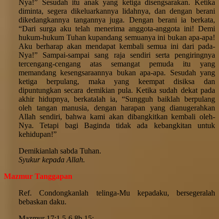
Nya!” Sesudah itu anak yang ketiga disengsarakan. Ketika
diminta, segera dikeluarkannya lidahnya, dan dengan berani
dikedangkannya tangannya juga. Dengan berani ia berkata,
“Dari surga aku telah menerima anggota-anggota ini! Demi
hukum-hukum Tuhan kupandang semuanya ini bukan apa-apa!
Aku berharap akan mendapat kembali semua ini dari pada-
Nya!” Sampai-sampai sang raja sendiri serta pengiringnya
tercengang-cengang atas semangat pemuda itu yang
memandang kesengsaraannya bukan apa-apa. Sesudah yang
ketiga berpulang, maka yang keempat disiksa dan
dipuntungkan secara demikian pula. Ketika sudah dekat pada
akhir hidupnya, berkatalah ia, “Sungguh baiklah berpulang
oleh tangan manusia, dengan harapan yang dianugerahkan
Allah sendiri, bahwa kami akan dibangkitkan kembali oleh-
Nya. Tetapi bagi Baginda tidak ada kebangkitan untuk
kehidupan!”
Demikianlah sabda Tuhan.
Syukur kepada Allah.
Mazmur Tanggapan
Ref. Condongkanlah telinga-Mu kepadaku, bersegeralah
bebaskan daku.
Mazmur 17:1.5-6.8b.15: