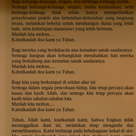
Bagi keluarga-keluarga, negara, dan lembaga-lembaga publik.
Semoga keluarga-keluarga, negara, media komunikasi, serta
lembaga-lembaga tidak selalu hanya memperhatikan
penyelesaian praktis atas kebutuhan-kebutuhan yang langsung
terasa, melainkan bekerja untuk membangun dunia yang lebih
baik, serta kehidupan manusiawi yang lebih bermutu.
Marilah kita mohon,…
Kabulkanlah doa kami ya Tuhan.
Bagi mereka yang berdukacita atas kematian sanak-saudaranya
Semoga harapan akan kebangkitan menabahkan hati mereka
yang berkabung atas kematian sanak saudaranya.
Marilah kita mohon,…
Kabulkanlah doa kami ya Tuhan.
Bagi kita yang berkumpul di sekitar altar ini
Semoga dalam segala pencobaan hidup, kita tetap percaya akan
kuasa dan kasih Allah, dan semoga kita tetap percaya akan
kasih tulus sahabat-sahabat kita.
Marilah kita mohon,…
Kabulkanlah doa kami ya Tuhan.
Tuhan, Allah kami, kuatkanlah kami, bahwa Engkau tidak
meninggalkan duni ini, melainkan tetap mengasihi dan
memeliharanya. Kami berharap pada kebahagiaan kekal di sisi-