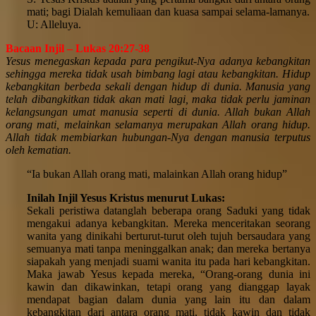
mati; bagi Dialah kemuliaan dan kuasa sampai selama-lamanya.
U: Alleluya.
Bacaan Injil – Lukas 20:27-38
Yesus menegaskan kepada para pengikut-Nya adanya kebangkitan
sehingga mereka tidak usah bimbang lagi atau kebangkitan. Hidup
kebangkitan berbeda sekali dengan hidup di dunia. Manusia yang
telah dibangkitkan tidak akan mati lagi, maka tidak perlu jaminan
kelangsungan umat manusia seperti di dunia. Allah bukan Allah
orang mati, melainkan selamanya merupakan Allah orang hidup.
Allah tidak membiarkan hubungan-Nya dengan manusia terputus
oleh kematian.
“Ia bukan Allah orang mati, malainkan Allah orang hidup”
Inilah Injil Yesus Kristus menurut Lukas:
Sekali peristiwa datanglah beberapa orang Saduki yang tidak
mengakui adanya kebangkitan. Mereka menceritakan seorang
wanita yang dinikahi berturut-turut oleh tujuh bersaudara yang
semuanya mati tanpa meninggalkan anak; dan mereka bertanya
siapakah yang menjadi suami wanita itu pada hari kebangkitan.
Maka jawab Yesus kepada mereka, “Orang-orang dunia ini
kawin dan dikawinkan, tetapi orang yang dianggap layak
mendapat bagian dalam dunia yang lain itu dan dalam
kebangkitan dari antara orang mati, tidak kawin dan tidak