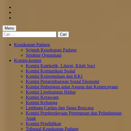
Skip
to
Skip
main
to
Skip
navigation
main
to
content
footer
Menu
Cari
untuk:
Keuskupan Padang
Sejarah Keuskupan Padang
Struktur Organisasi
Komisi-komisi
Komisi Kateketik, Liturgi, Kitab Suci
Komisi Komunikasi Sosial
Komisi Kepemudaan dan KKI
Komisi Pengembangan Sosial Ekonomi
Komisi Hubungan antar Agama dan Kepercayaan
Komisi Lingkungan Hidup
Komisi Kerawam
Komisi Keluarga
Lembaga Caritas dan Siaga Bencana
Komisi Pemberdayaan Perempuan dan Pelindungan
Anak
Komisi Pendidikan
Tribunal Keuskupan Padang