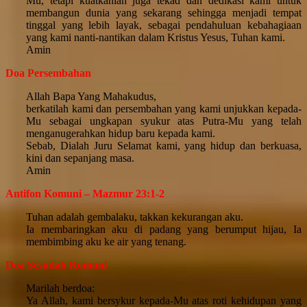
Mu, tetapi kuatkanlah juga tekad dan dedikasi kami untuk
membangun dunia yang sekarang sehingga menjadi tempat
tinggal yang lebih layak, sebagai pendahuluan kebahagiaan
yang kami nanti-nantikan dalam Kristus Yesus, Tuhan kami.
Amin
Doa Persembahan
Allah Bapa Yang Mahakudus,
berkatilah kami dan persembahan yang kami unjukkan kepada-
Mu sebagai ungkapan syukur atas Putra-Mu yang telah
menganugerahkan hidup baru kepada kami.
Sebab, Dialah Juru Selamat kami, yang hidup dan berkuasa,
kini dan sepanjang masa.
Amin
Antifon Komuni – Mazmur 23:1-2
Tuhan adalah gembalaku, takkan kekurangan aku.
Ia membaringkan aku di padang yang berumput hijau, Ia
membimbing aku ke air yang tenang.
Doa Sesudah Komuni
Marilah berdoa:
Ya Allah, kami bersykur kepada-Mu atas roti kehidupan yang