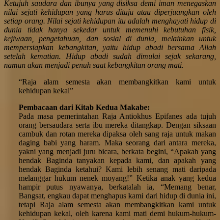
Ketujuh saudara dan ibunya yang disiksa demi iman menegaskan
nilai sejati kehidupan yang harus dituju atau diperjuangkan oleh
setiap orang. Nilai sejati kehidupan itu adalah menghayati hidup di
dunia tidak hanya sekedar untuk memenuhi kebutuhan fisik,
kejiwaan, pengetahuan, dan sosial di dunia, melainkan untuk
mempersiapkan kebangkitan, yaitu hidup abadi bersama Allah
setelah kematian. Hidup abadi sudah dimulai sejak sekarang,
namun akan menjadi penuh saat kebangkitan orang mati.
“Raja alam semesta akan membangkitkan kami untuk
kehidupan kekal”
Pembacaan dari Kitab Kedua Makabe:
Pada masa pemerintahan Raja Antiokhus Epifanes ada tujuh
orang bersaudara serta ibu mereka ditangkap. Dengan siksaan
cambuk dan rotan mereka dipaksa oleh sang raja untuk makan
daging babi yang haram. Maka seorang dari antara mereka,
yakni yang menjadi juru bicara, berkata begini, “Apakah yang
hendak Baginda tanyakan kepada kami, dan apakah yang
hendak Baginda ketahui? Kami lebih senang mati daripada
melanggar hukum nenek moyang!” Ketika anak yang kedua
hampir putus nyawanya, berkatalah ia, “Memang benar,
Bangsat, engkau dapat menghapus kami dari hidup di dunia ini,
tetapi Raja alam semesta akan membangkitkan kami untuk
kehidupan kekal, oleh karena kami mati demi hukum-hukum-