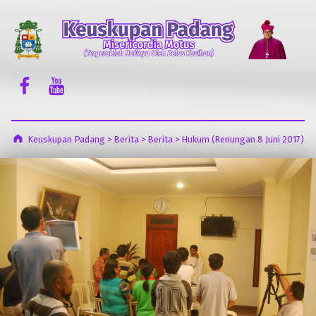
Keuskupan Padang
Misericordia Motus (Tergeraklah Hatinya Oleh Belas Kasihan)
Facebook Komsos
Youtube Komsos
Keuskupan Padang
>
Berita
>
Berita
>
Hukum (Renungan 8 Juni 2017)