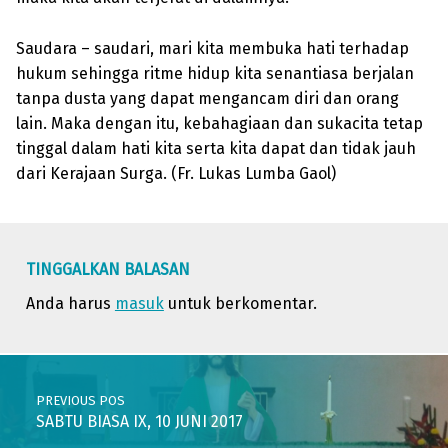
Saudara – saudari, mari kita membuka hati terhadap
hukum sehingga ritme hidup kita senantiasa berjalan
tanpa dusta yang dapat mengancam diri dan orang
lain. Maka dengan itu, kebahagiaan dan sukacita tetap
tinggal dalam hati kita serta kita dapat dan tidak jauh
dari Kerajaan Surga. (Fr. Lukas Lumba Gaol)
Skip back to main navigation
TINGGALKAN BALASAN
Anda harus
masuk
untuk berkomentar.
Post navigation
PREVIOUS POS
SABTU BIASA IX, 10 JUNI 2017