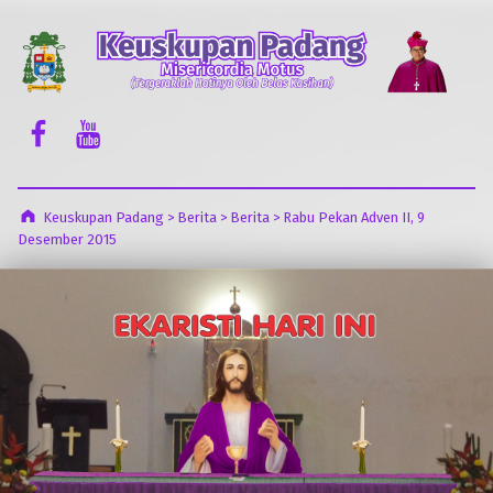
Keuskupan Padang
Misericordia Motus (Tergeraklah Hatinya Oleh Belas Kasihan)
Facebook Komsos
Youtube Komsos
Keuskupan Padang
>
Berita
>
Berita
>
Rabu Pekan Adven II, 9
Desember 2015