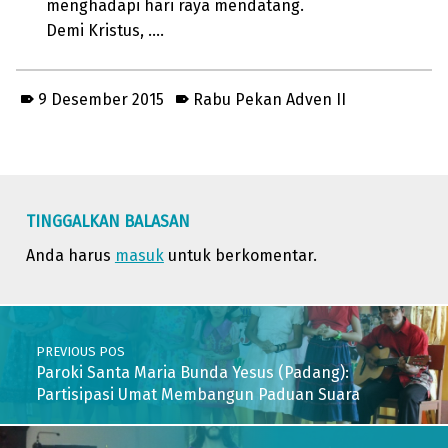
menghadapi hari raya mendatang.
Demi Kristus, ….
9 Desember 2015
Rabu Pekan Adven II
Skip back to main navigation
TINGGALKAN BALASAN
Anda harus
masuk
untuk berkomentar.
Post navigation
PREVIOUS POS
Paroki Santa Maria Bunda Yesus (Padang):
Partisipasi Umat Membangun Paduan Suara