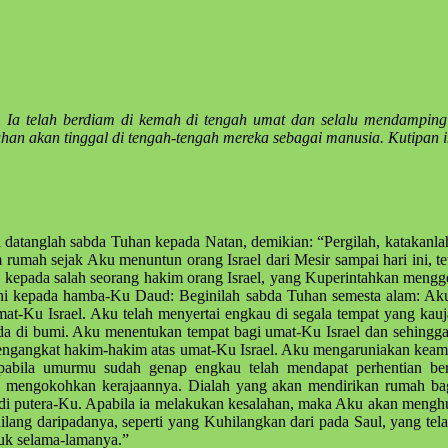
Ia telah berdiam di kemah di tengah umat dan selalu mendampingin
han akan tinggal di tengah-tengah mereka sebagai manusia. Kutipan i
 datanglah sabda Tuhan kepada Natan, demikian: “Pergilah, katakan
umah sejak Aku menuntun orang Israel dari Mesir sampai hari ini, 
 kepada salah seorang hakim orang Israel, yang Kuperintahkan men
gini kepada hamba-Ku Daud: Beginilah sabda Tuhan semesta alam: Ak
t-Ku Israel. Aku telah menyertai engkau di segala tempat yang kau
 di bumi. Aku menentukan tempat bagi umat-Ku Israel dan sehingga ia
u mengangkat hakim-hakim atas umat-Ku Israel. Aku mengaruniakan k
pabila umurmu sudah genap engkau telah mendapat perhentian 
mengokohkan kerajaannya. Dialah yang akan mendirikan rumah ba
di putera-Ku. Apabila ia melakukan kesalahan, maka Aku akan mengh
 hilang daripadanya, seperti yang Kuhilangkan dari pada Saul, yang 
uk selama-lamanya.”