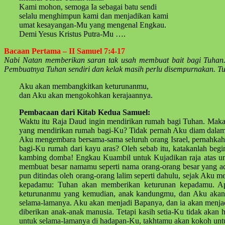
Kami mohon, semoga Ia sebagai batu sendi
selalu menghimpun kami dan menjadikan kami
umat kesayangan-Mu yang mengenal Engkau.
Demi Yesus Kristus Putra-Mu ….
Bacaan Pertama – II Samuel 7:4-17
Nabi Natan memberikan saran tak usah membuat bait bagi Tuhan. 
Pembuatnya Tuhan sendiri dan kelak masih perlu disempurnakan. Tu
Aku akan membangkitkan keturunanmu,
dan Aku akan mengokohkan kerajaannya.
Pembacaan dari Kitab Kedua Samuel:
Waktu itu Raja Daud ingin mendirikan rumah bagi Tuhan. Maka
yang mendirikan rumah bagi-Ku? Tidak pernah Aku diam dalam r
Aku mengembara bersama-sama seluruh orang Israel, pernahkah
bagi-Ku rumah dari kayu aras? Oleh sebab itu, katakanlah be
kambing domba! Engkau Kuambil untuk Kujadikan raja atas uma
membuat besar namamu seperti nama orang-orang besar yang ada
pun ditindas oleh orang-orang lalim seperti dahulu, sejak Ak
kepadamu: Tuhan akan memberikan keturunan kepadamu. A
keturunanmu yang kemudian, anak kandungmu, dan Aku akan 
selama-lamanya. Aku akan menjadi Bapanya, dan ia akan menja
diberikan anak-anak manusia. Tetapi kasih setia-Ku tidak akan
untuk selama-lamanya di hadapan-Ku, takhtamu akan kokoh unt