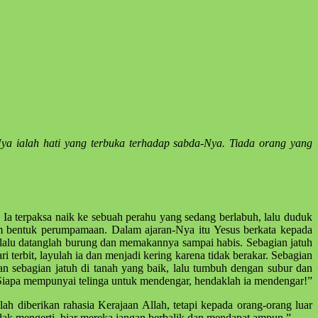
Nya ialah hati yang terbuka terhadap sabda-Nya. Tiada orang yang
 Ia terpaksa naik ke sebuah perahu yang sedang berlabuh, lalu duduk
lam bentuk perumpamaan. Dalam ajaran-Nya itu Yesus berkata kepada
, lalu datanglah burung dan memakannya sampai habis. Sebagian jatuh
i terbit, layulah ia dan menjadi kering karena tidak berakar. Sebagian
Dan sebagian jatuh di tanah yang baik, lalu tumbuh dengan subur dan
i, “Siapa mempunyai telinga untuk mendengar, hendaklah ia mendengar!”
h diberikan rahasia Kerajaan Allah, tetapi kepada orang-orang luar
dak mengerti, biar mereka jangan berbalik dan mendapat ampun.”