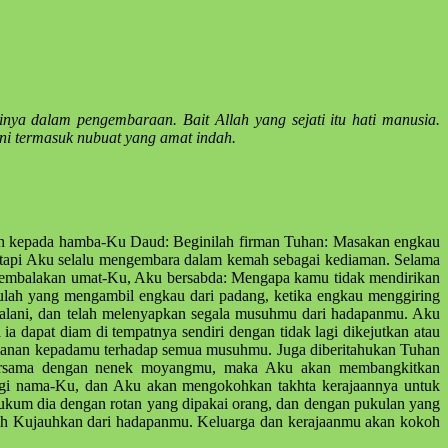
ya dalam pengembaraan. Bait Allah yang sejati itu hati manusia.
ni termasuk nubuat yang amat indah.
lah kepada hamba-Ku Daud: Beginilah firman Tuhan: Masakan engkau
tetapi Aku selalu mengembara dalam kemah sebagai kediaman. Selama
ggembalakan umat-Ku, Aku bersabda: Mengapa kamu tidak mendirikan
ulah yang mengambil engkau dari padang, ketika engkau menggiring
jalani, dan telah melenyapkan segala musuhmu dari hadapanmu. Aku
 dapat diam di tempatnya sendiri dengan tidak lagi dikejutkan atau
eamanan kepadamu terhadap semua musuhmu. Juga diberitahukan Tuhan
bersama dengan nenek moyangmu, maka Aku akan membangkitkan
gi nama-Ku, dan Aku akan mengokohkan takhta kerajaannya untuk
ukum dia dengan rotan yang dipakai orang, dan dengan pukulan yang
telah Kujauhkan dari hadapanmu. Keluarga dan kerajaanmu akan kokoh