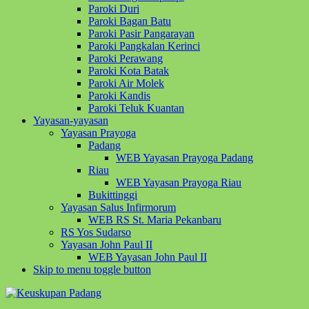
Paroki Duri
Paroki Bagan Batu
Paroki Pasir Pangarayan
Paroki Pangkalan Kerinci
Paroki Perawang
Paroki Kota Batak
Paroki Air Molek
Paroki Kandis
Paroki Teluk Kuantan
Yayasan-yayasan
Yayasan Prayoga
Padang
WEB Yayasan Prayoga Padang
Riau
WEB Yayasan Prayoga Riau
Bukittinggi
Yayasan Salus Infirmorum
WEB RS St. Maria Pekanbaru
RS Yos Sudarso
Yayasan John Paul II
WEB Yayasan John Paul II
Skip to menu toggle button