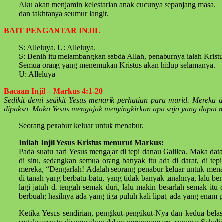
Aku akan menjamin kelestarian anak cucunya sepanjang masa.
dan takhtanya seumur langit.
BAIT PENGANTAR INJIL
S: Alleluya. U: Alleluya.
S: Benih itu melambangkan sabda Allah, penaburnya ialah Kristu
Semua orang yang menemukan Kristus akan hidup selamanya.
U: Alleluya.
Bacaan Injil – Markus 4:1-20
Sedikit demi sedikit Yesus menarik perhatian para murid. Mereka
dipaksa. Maka Yesus mengajak menyingkirkan apa saja yang dapat 
Seorang penabur keluar untuk menabur.
Inilah Injil Yesus Kristus menurut Markus:
Pada suatu hari Yesus mengajar di tepi danau Galilea. Maka da
di situ, sedangkan semua orang banyak itu ada di darat, di 
mereka, “Dengarlah! Adalah seorang penabur keluar untuk menab
di tanah yang berbatu-batu, yang tidak banyak tanahnya, lalu ben
lagi jatuh di tengah semak duri, lalu makin besarlah semak it
berbuah; hasilnya ada yang tiga puluh kali lipat, ada yang enam 
Ketika Yesus sendirian, pengikut-pengikut-Nya dan kedua bela
segala sesuatu disampaikan dalam perumpamaan, supaya: Sekalip