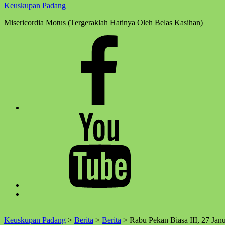
Keuskupan Padang
Misericordia Motus (Tergeraklah Hatinya Oleh Belas Kasihan)
Facebook
Komsos
Youtube
Komsos
Back
to
top
Keuskupan Padang
>
Berita
>
Berita
>
Rabu Pekan Biasa III, 27 Jan
↑