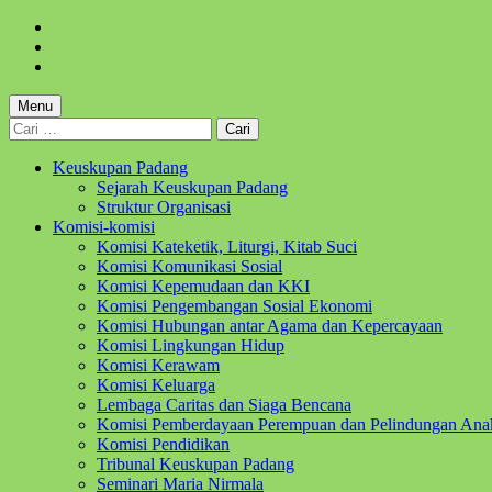
Skip
to
Skip
main
to
Skip
navigation
main
to
content
footer
Menu
Cari
untuk:
Keuskupan Padang
Sejarah Keuskupan Padang
Struktur Organisasi
Komisi-komisi
Komisi Kateketik, Liturgi, Kitab Suci
Komisi Komunikasi Sosial
Komisi Kepemudaan dan KKI
Komisi Pengembangan Sosial Ekonomi
Komisi Hubungan antar Agama dan Kepercayaan
Komisi Lingkungan Hidup
Komisi Kerawam
Komisi Keluarga
Lembaga Caritas dan Siaga Bencana
Komisi Pemberdayaan Perempuan dan Pelindungan Ana
Komisi Pendidikan
Tribunal Keuskupan Padang
Seminari Maria Nirmala