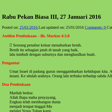
Rabu Pekan Biasa III, 27 Januari 2016
Posted on:
25/01/2016
Last updated on:
25/01/2016
Comments:
0
Cat
Antifon Pembukaan – lih. Markus 4:3.8
 Seorang penabur keluar menaburkan benih.
Benih itu sebagian jatuh di tanah yang baik,
lalu tumbuh dengan suburnya dan menghasilkan buah.
Pengantar
Umat Israel di padang gurun menggambarkan kehidupan kita. A
insani. Ke situlah arahnya. Orang lalu terbuka terhadap sabda Al
Doa Pembukaan
Marilah bedoa:
Allah Bapa maha penyayang,
Engkau telah membangun dunia
menjadi tempat tinggal-Mu
melalui Yesus Tuhan kami.