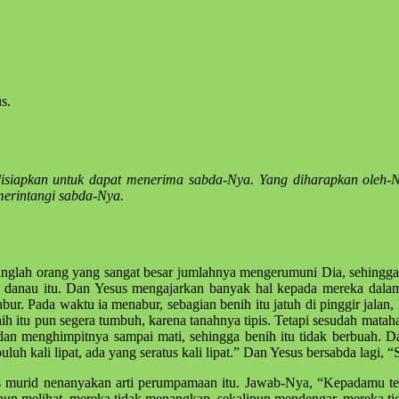
s.
 disiapkan untuk dapat menerima sabda-Nya. Yang diharapkan oleh-
merintangi sabda-Nya.
tanglah orang yang sangat besar jumlahnya mengerumuni Dia, sehingga
tepi danau itu. Dan Yesus mengajarkan banyak hal kepada mereka da
ur. Pada waktu ia menabur, sebagian benih itu jatuh di pinggir jalan
ih itu pun segera tumbuh, karena tanahnya tipis. Tetapi sesudah matahar
u dan menghimpitnya sampai mati, sehingga benih itu tidak berbuah. 
puluh kali lipat, ada yang seratus kali lipat.” Dan Yesus bersabda lag
s murid nenanyakan arti perumpamaan itu. Jawab-Nya, “Kepadamu tela
un melihat, mereka tidak menangkap, sekalipun mendengar, mereka ti