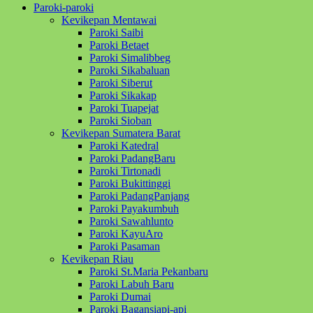
Paroki-paroki
Kevikepan Mentawai
Paroki Saibi
Paroki Betaet
Paroki Simalibbeg
Paroki Sikabaluan
Paroki Siberut
Paroki Sikakap
Paroki Tuapejat
Paroki Sioban
Kevikepan Sumatera Barat
Paroki Katedral
Paroki PadangBaru
Paroki Tirtonadi
Paroki Bukittinggi
Paroki PadangPanjang
Paroki Payakumbuh
Paroki Sawahlunto
Paroki KayuAro
Paroki Pasaman
Kevikepan Riau
Paroki St.Maria Pekanbaru
Paroki Labuh Baru
Paroki Dumai
Paroki Bagansiapi-api