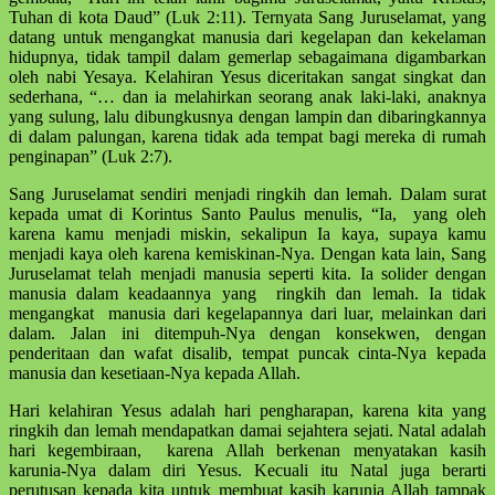
Tuhan di kota Daud” (Luk 2:11). Ternyata Sang Juruselamat, yang
datang untuk mengangkat manusia dari kegelapan dan kekelaman
hidupnya, tidak tampil dalam gemerlap sebagaimana digambarkan
oleh nabi Yesaya. Kelahiran Yesus diceritakan sangat singkat dan
sederhana, “… dan ia melahirkan seorang anak laki-laki, anaknya
yang sulung, lalu dibungkusnya dengan lampin dan dibaringkannya
di dalam palungan, karena tidak ada tempat bagi mereka di rumah
penginapan” (Luk 2:7).
Sang Juruselamat sendiri menjadi ringkih dan lemah. Dalam surat
kepada umat di Korintus Santo Paulus menulis, “Ia, yang oleh
karena kamu menjadi miskin, sekalipun Ia kaya, supaya kamu
menjadi kaya oleh karena kemiskinan-Nya. Dengan kata lain, Sang
Juruselamat telah menjadi manusia seperti kita. Ia solider dengan
manusia dalam keadaannya yang ringkih dan lemah. Ia tidak
mengangkat manusia dari kegelapannya dari luar, melainkan dari
dalam. Jalan ini ditempuh-Nya dengan konsekwen, dengan
penderitaan dan wafat disalib, tempat puncak cinta-Nya kepada
manusia dan kesetiaan-Nya kepada Allah.
Hari kelahiran Yesus adalah hari pengharapan, karena kita yang
ringkih dan lemah mendapatkan damai sejahtera sejati. Natal adalah
hari kegembiraan, karena Allah berkenan menyatakan kasih
karunia-Nya dalam diri Yesus. Kecuali itu Natal juga berarti
perutusan kepada kita untuk membuat kasih karunia Allah tampak