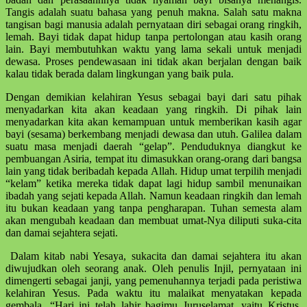
Tangis adalah suatu bahasa yang penuh makna. Salah satu makna
tangisan bagi manusia adalah pernyataan diri sebagai orang ringkih,
lemah. Bayi tidak dapat hidup tanpa pertolongan atau kasih orang
lain. Bayi membutuhkan waktu yang lama sekali untuk menjadi
dewasa. Proses pendewasaan ini tidak akan berjalan dengan baik
kalau tidak berada dalam lingkungan yang baik pula.
Dengan demikian kelahiran Yesus sebagai bayi dari satu pihak
menyadarkan kita akan keadaan yang ringkih. Di pihak lain
menyadarkan kita akan kemampuan untuk memberikan kasih agar
bayi (sesama) berkembang menjadi dewasa dan utuh. Galilea dalam
suatu masa menjadi daerah “gelap”. Penduduknya diangkut ke
pembuangan Asiria, tempat itu dimasukkan orang-orang dari bangsa
lain yang tidak beribadah kepada Allah. Hidup umat terpilih menjadi
“kelam” ketika mereka tidak dapat lagi hidup sambil menunaikan
ibadah yang sejati kepada Allah. Namun keadaan ringkih dan lemah
itu bukan keadaan yang tanpa pengharapan. Tuhan semesta alam
akan mengubah keadaan dan membuat umat-Nya diliputi suka-cita
dan damai sejahtera sejati.
Dalam kitab nabi Yesaya, sukacita dan damai sejahtera itu akan
diwujudkan oleh seorang anak. Oleh penulis Injil, pernyataan ini
dimengerti sebagai janji, yang pemenuhannya terjadi pada peristiwa
kelahiran Yesus. Pada waktu itu malaikat menyatakan kepada
gembala, “Hari ini telah lahir bagimu Juruselamat, yaitu Kristus,