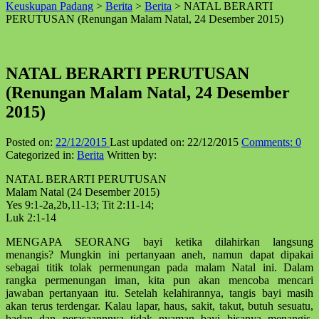
Keuskupan Padang
>
Berita
>
Berita
>
NATAL BERARTI
↑
PERUTUSAN (Renungan Malam Natal, 24 Desember 2015)
NATAL BERARTI PERUTUSAN
(Renungan Malam Natal, 24 Desember
2015)
Posted on:
22/12/2015
Last updated on:
22/12/2015
Comments:
0
Categorized in:
Berita
Written by:
NATAL BERARTI PERUTUSAN
Malam Natal (24 Desember 2015)
Yes 9:1-2a,2b,11-13; Tit 2:11-14;
Luk 2:1-14
MENGAPA SEORANG bayi ketika dilahirkan langsung
menangis? Mungkin ini pertanyaan aneh, namun dapat dipakai
sebagai titik tolak permenungan pada malam Natal ini. Dalam
rangka permenungan iman, kita pun akan mencoba mencari
jawaban pertanyaan itu. Setelah kelahirannya, tangis bayi masih
akan terus terdengar. Kalau lapar, haus, sakit, takut, butuh sesuatu,
badan dan perasaannnya tidak nyaman bayi bisanya menangis.