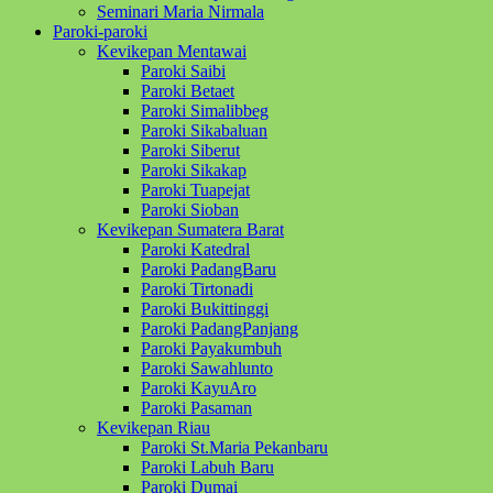
Seminari Maria Nirmala
Paroki-paroki
Kevikepan Mentawai
Paroki Saibi
Paroki Betaet
Paroki Simalibbeg
Paroki Sikabaluan
Paroki Siberut
Paroki Sikakap
Paroki Tuapejat
Paroki Sioban
Kevikepan Sumatera Barat
Paroki Katedral
Paroki PadangBaru
Paroki Tirtonadi
Paroki Bukittinggi
Paroki PadangPanjang
Paroki Payakumbuh
Paroki Sawahlunto
Paroki KayuAro
Paroki Pasaman
Kevikepan Riau
Paroki St.Maria Pekanbaru
Paroki Labuh Baru
Paroki Dumai