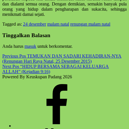
dan dialami semua orang. Dengan demikian, semakin banyak pula
orang yang hidup dalam pengharapan dan sukacita, sehingga
menikmati damai sejati.
Tagged as:
24 desember
malam natal
renungan malam natal
Skip
back
Tinggalkan Balasan
to
main
Anda harus
masuk
untuk berkomentar.
navigation
Post
Previous Pos
TEMUKAN DAN SADARI KEHADIRAN-NYA
(Renungan Hari Raya Natal, 25 Desember 2015)
navigation
Next Pos
“HIDUP BERSAMA SEBAGAI KELUARGA
ALLAH” (Kejadian 9:16)
Powered By Keuskupan Padang 2026
Facebook
Komsos