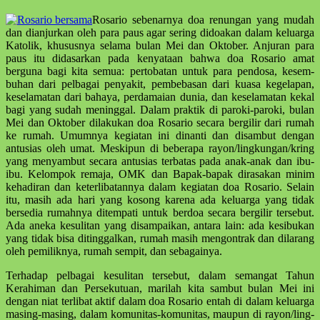
Rosario sebenarnya doa renungan yang mudah
dan dianjurkan oleh para paus agar sering didoakan dalam keluar­ga
Katolik, khususnya selama bulan Mei dan Oktober. Anjuran para
paus itu didasarkan pada kenyataan bahwa doa Rosario amat
berguna bagi kita semua: pertobatan untuk para pendosa, kesem­
buhan dari pelbagai penyakit, pembe­basan dari kuasa kegelapan,
keselamatan dari bahaya, perdamaian dunia, dan keselamatan kekal
bagi yang sudah me­ninggal. Dalam praktik di paroki-paroki, bulan
Mei dan Oktober dilaku­kan doa Rosario secara bergilir dari rumah
ke rumah. Umumnya kegiatan ini dinanti dan disambut dengan
antusias oleh umat. Meskipun di beberapa ra­yon/lingkungan/kring
yang menyam­but secara antusias terbatas pada anak-anak dan ibu-
ibu. Kelompok remaja, OMK dan Bapak-bapak dirasakan minim
kehadiran dan keterlibatannya dalam kegiatan doa Rosario. Selain
itu, masih ada hari yang kosong karena ada keluarga yang tidak
bersedia rumahnya ditempati untuk berdoa secara bergilir tersebut.
Ada aneka kesulitan yang disampaikan, antara lain: ada kesibukan
yang tidak bisa ditinggalkan, rumah masih mengontrak dan dilarang
oleh pemiliknya, rumah sempit, dan seba­gainya.
Terhadap pelbagai kesulitan terse­but, dalam semangat Tahun
Kerahiman dan Persekutuan, marilah kita sambut bulan Mei ini
dengan niat terlibat aktif dalam doa Rosario entah di dalam ke­luar­­ga
masing-masing, dalam komu­ni­tas-komunitas, maupun di ra­yon/ling­