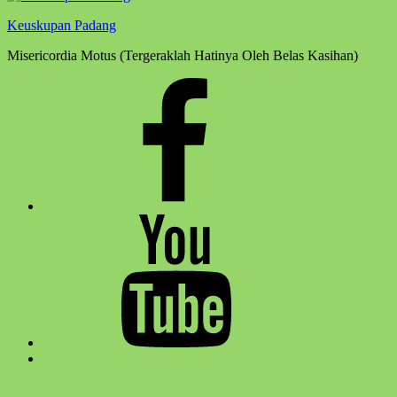
Keuskupan Padang
Misericordia Motus (Tergeraklah Hatinya Oleh Belas Kasihan)
Facebook
Komsos
Youtube
Komsos
Back
to
top