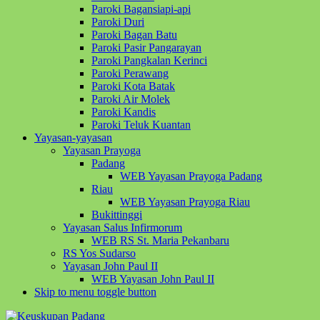
Paroki Bagansiapi-api
Paroki Duri
Paroki Bagan Batu
Paroki Pasir Pangarayan
Paroki Pangkalan Kerinci
Paroki Perawang
Paroki Kota Batak
Paroki Air Molek
Paroki Kandis
Paroki Teluk Kuantan
Yayasan-yayasan
Yayasan Prayoga
Padang
WEB Yayasan Prayoga Padang
Riau
WEB Yayasan Prayoga Riau
Bukittinggi
Yayasan Salus Infirmorum
WEB RS St. Maria Pekanbaru
RS Yos Sudarso
Yayasan John Paul II
WEB Yayasan John Paul II
Skip to menu toggle button