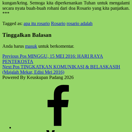
kungan/kring. Semoga kita diper­kenan­kan Tuhan untuk mengalami
secara nyata buah-buah rohani dari doa Rosario yang kita panjatkan.
***
Tagged as:
apa itu rosario
Rosario
rosario adalah
Skip
back
Tinggalkan Balasan
to
main
Anda harus
masuk
untuk berkomentar.
navigation
Post
Previous Pos
MINGGU, 15 MEI 2016: HARI RAYA
PENTEKOSTA
navigation
Next Pos
TINGKATKAN KOMUNIKASI & BELASKASIH
(Majalah Mekar, Edisi Mei 2016)
Powered By Keuskupan Padang 2026
Facebook
Komsos