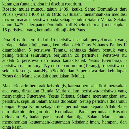
karang­an (untaian) doa ini disebut rosarium.
Rosario mulai muncul tahun 1409, ketika Santo Dominikus dari
Prusia (wafat 1460) rahib Ordo Kartusian, menam­bah­kan meditasi
macam-macam peris­tiwa pada setiap sepuluh Salam Maria. Sekitar
tahun 1475 pater-pater Domi­nikan di Koeln (Jerman) mene­tapkan
15 peristiwa, yang kemudian dipuji oleh Paus.
Doa Rosario terdiri dari 15 peristiwa sejarah penyelamatan yang
terdapat dalam Injil, yang kemudian oleh Paus Yohanes Paulus II
ditambahkan 5 pe­ristiwa Terang, sehingga dalam bentuk yang
paling terkini seluruhnya ber­jumlah 20 peristiwa. Peristiwa itu
adalah 5 peristiwa dari masa kanak-kanak Yesus (Gembira), 5
peristiwa dalam karya-Nya di depan umum (Terang), 5 peristiwa di
sekitar kesengsaraan-Nya (Sedih), dan 5 peristiwa dari kehidupan
Yesus dan Maria sesudah dimuliakan (Mulia).
Maka Rosario bercorak kristologis, karena berusaha ikut merasakan
apa yang dirasakan Bunda Maria dalam peristiwa-peristiwa yang
menyangkut Puteranya, Yesus Kristus. Selama mere­nungkan satu
peristiwa, sepuluh Salam Maria didoakan. Setiap peristiwa dida­hului
dengan Bapa Kami sebagai doa permohonan kepada Allah Bapa
dan diakhiri dengan doa Kemuliaan. Pada permulaan Rosario
didoakan Syahadat para rasul dan tiga Salam Maria untuk
memohonkan keutamaan-keutamaan kristiani: iman, harapan, dan
cinta kasih.