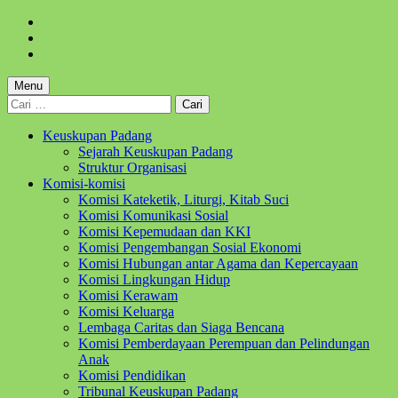
Skip
to
Skip
main
to
Skip
navigation
main
to
content
footer
Menu
Cari
untuk:
Keuskupan Padang
Sejarah Keuskupan Padang
Struktur Organisasi
Komisi-komisi
Komisi Kateketik, Liturgi, Kitab Suci
Komisi Komunikasi Sosial
Komisi Kepemudaan dan KKI
Komisi Pengembangan Sosial Ekonomi
Komisi Hubungan antar Agama dan Kepercayaan
Komisi Lingkungan Hidup
Komisi Kerawam
Komisi Keluarga
Lembaga Caritas dan Siaga Bencana
Komisi Pemberdayaan Perempuan dan Pelindungan
Anak
Komisi Pendidikan
Tribunal Keuskupan Padang