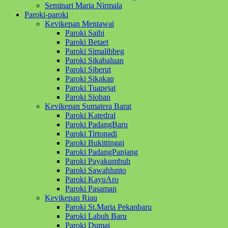
Seminari Maria Nirmala
Paroki-paroki
Kevikepan Mentawai
Paroki Saibi
Paroki Betaet
Paroki Simalibbeg
Paroki Sikabaluan
Paroki Siberut
Paroki Sikakap
Paroki Tuapejat
Paroki Sioban
Kevikepan Sumatera Barat
Paroki Katedral
Paroki PadangBaru
Paroki Tirtonadi
Paroki Bukittinggi
Paroki PadangPanjang
Paroki Payakumbuh
Paroki Sawahlunto
Paroki KayuAro
Paroki Pasaman
Kevikepan Riau
Paroki St.Maria Pekanbaru
Paroki Labuh Baru
Paroki Dumai