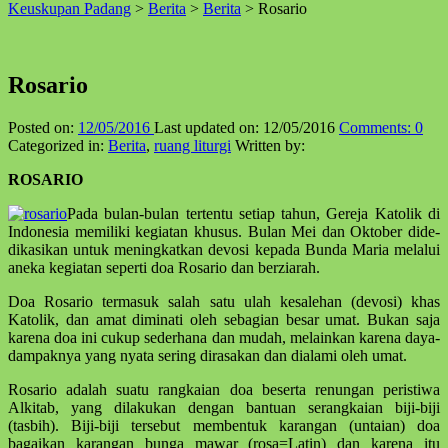
Keuskupan Padang
>
Berita
>
Berita
>
Rosario
↑
Rosario
Posted on:
12/05/2016
Last updated on:
12/05/2016
Comments:
0
Categorized in:
Berita
,
ruang liturgi
Written by:
ROSARIO
Pada bulan-bulan tertentu setiap tahun, Gereja Katolik di
Indo­nesia memiliki kegiatan khu­sus. Bulan Mei dan Oktober dide­­
dikasikan untuk meningkatkan devosi kepada Bunda Maria melalui
ane­ka kegiatan seperti doa Rosario dan ber­ziarah.
Doa Rosario termasuk salah satu ulah kesalehan (devosi) khas
Katolik, dan amat diminati oleh sebagian besar umat. Bukan saja
karena doa ini cukup seder­hana dan mudah, melainkan karena da­ya-
dampaknya yang nyata sering dirasa­kan dan dialami oleh umat.
Rosario adalah suatu rangkaian doa beserta renungan peristiwa
Alkitab, yang dilakukan dengan bantuan se­rang­kaian biji-biji
(tasbih). Biji-biji tersebut mem­bentuk karangan (untaian) doa
bagaikan karangan bunga mawar (rosa=Latin) dan karena itu