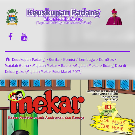
Keuskupan Padang
Misericordia Motus (Tergeraklah Hatinya Oleh Belas Kasihan)
Facebook Komsos
Youtube Komsos
Keuskupan Padang
>
Berita
>
Komisi / Lembaga
>
KomSos -
Majalah Gema - Majalah Mekar - Radio
>
Majalah Mekar
>
Ruang Doa di
Keluargaku (Majalah Mekar Edisi Maret 2017)