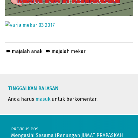
majalah anak
majalah mekar
Skip back to main navigation
TINGGALKAN BALASAN
Anda harus
masuk
untuk berkomentar.
Post navigation
PREVIOUS POS
Mengasihi Sesama (Renungan JUMAT PRAPASKAH