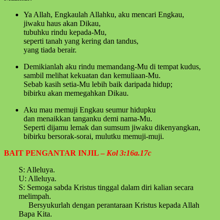
Ya Allah, Engkaulah Allahku, aku mencari Engkau,
jiwaku haus akan Dikau,
tubuhku rindu kepada-Mu,
seperti tanah yang kering dan tandus,
yang tiada berair.
Demikianlah aku rindu memandang-Mu di tempat kudus,
sambil melihat kekuatan dan kemuliaan-Mu.
Sebab kasih setia-Mu lebih baik daripada hidup;
bibirku akan memegahkan Dikau.
Aku mau memuji Engkau seumur hidupku
dan menaikkan tanganku demi nama-Mu.
Seperti dijamu lemak dan sumsum jiwaku dikenyangkan,
bibirku bersorak-sorai, mulutku memuji-muji.
BAIT PENGANTAR INJIL –
Kol 3:16a.17c
S: Alleluya.
U: Alleluya.
S: Semoga sabda Kristus tinggal dalam diri kalian secara
melimpah.
Bersyukurlah dengan perantaraan Kristus kepada Allah
Bapa Kita.