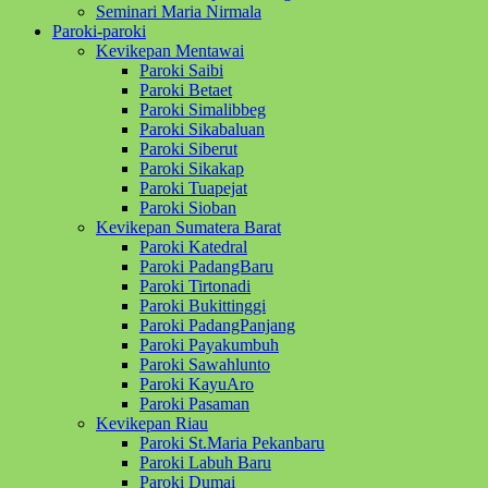
Seminari Maria Nirmala
Paroki-paroki
Kevikepan Mentawai
Paroki Saibi
Paroki Betaet
Paroki Simalibbeg
Paroki Sikabaluan
Paroki Siberut
Paroki Sikakap
Paroki Tuapejat
Paroki Sioban
Kevikepan Sumatera Barat
Paroki Katedral
Paroki PadangBaru
Paroki Tirtonadi
Paroki Bukittinggi
Paroki PadangPanjang
Paroki Payakumbuh
Paroki Sawahlunto
Paroki KayuAro
Paroki Pasaman
Kevikepan Riau
Paroki St.Maria Pekanbaru
Paroki Labuh Baru
Paroki Dumai