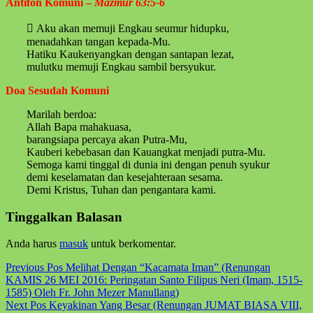
Antifon Komuni –
Mazmur 63:5-6
 Aku akan memuji Engkau seumur hidupku,
menadahkan tangan kepada-Mu.
Hatiku Kaukenyangkan dengan santapan lezat,
mulutku memuji Engkau sambil bersyukur.
Doa Sesudah Komuni
Marilah berdoa:
Allah Bapa mahakuasa,
barangsiapa percaya akan Putra-Mu,
Kauberi kebebasan dan Kauangkat menjadi putra-Mu.
Semoga kami tinggal di dunia ini dengan penuh syukur
demi keselamatan dan kesejahteraan sesama.
Demi Kristus, Tuhan dan pengantara kami.
Skip
Tinggalkan Balasan
back
to
Anda harus
masuk
untuk berkomentar.
main
navigation
Post
Previous Pos
Melihat Dengan “Kacamata Iman” (Renungan
KAMIS 26 MEI 2016: Peringatan Santo Filipus Neri (Imam, 1515-
navigation
1585) Oleh Fr. John Mezer Manullang)
Next Pos
Keyakinan Yang Besar (Renungan JUMAT BIASA VIII,