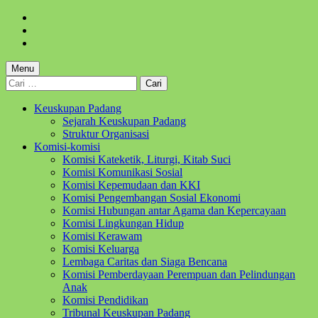
Skip
to
Skip
main
to
Skip
navigation
main
to
content
footer
Menu
Cari
untuk:
Keuskupan Padang
Sejarah Keuskupan Padang
Struktur Organisasi
Komisi-komisi
Komisi Kateketik, Liturgi, Kitab Suci
Komisi Komunikasi Sosial
Komisi Kepemudaan dan KKI
Komisi Pengembangan Sosial Ekonomi
Komisi Hubungan antar Agama dan Kepercayaan
Komisi Lingkungan Hidup
Komisi Kerawam
Komisi Keluarga
Lembaga Caritas dan Siaga Bencana
Komisi Pemberdayaan Perempuan dan Pelindungan
Anak
Komisi Pendidikan
Tribunal Keuskupan Padang