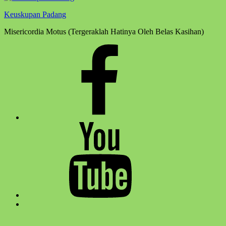
Keuskupan Padang
Misericordia Motus (Tergeraklah Hatinya Oleh Belas Kasihan)
Facebook
Komsos
Youtube
Komsos
Back
to
top