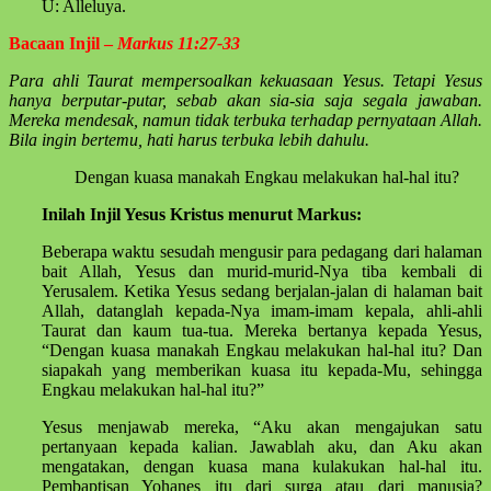
U: Alleluya.
Bacaan Injil –
Markus 11:27-33
Para ahli Taurat mempersoalkan kekuasaan Yesus. Tetapi Yesus
hanya berputar-putar, sebab akan sia-sia saja segala jawaban.
Mereka mendesak, namun tidak terbuka terhadap pernyataan Allah.
Bila ingin bertemu, hati harus terbuka lebih dahulu.
Dengan kuasa manakah Engkau melakukan hal-hal itu?
Inilah Injil Yesus Kristus menurut Markus:
Beberapa waktu sesudah mengusir para pedagang dari halaman
bait Allah, Yesus dan murid-murid-Nya tiba kembali di
Yerusalem. Ketika Yesus sedang berjalan-jalan di halaman bait
Allah, datanglah kepada-Nya imam-imam kepala, ahli-ahli
Taurat dan kaum tua-tua. Mereka bertanya kepada Yesus,
“Dengan kuasa manakah Engkau melakukan hal-hal itu? Dan
siapakah yang memberikan kuasa itu kepada-Mu, sehingga
Engkau melakukan hal-hal itu?”
Yesus menjawab mereka, “Aku akan mengajukan satu
pertanyaan kepada kalian. Jawablah aku, dan Aku akan
mengatakan, dengan kuasa mana kulakukan hal-hal itu.
Pembaptisan Yohanes itu dari surga atau dari manusia?