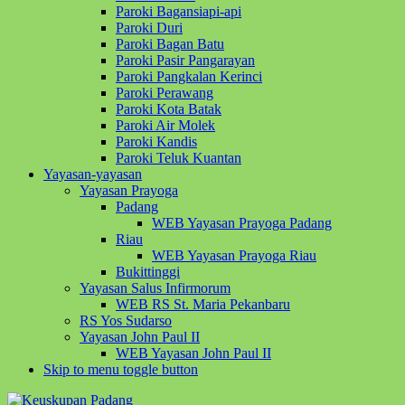
Paroki Bagansiapi-api
Paroki Duri
Paroki Bagan Batu
Paroki Pasir Pangarayan
Paroki Pangkalan Kerinci
Paroki Perawang
Paroki Kota Batak
Paroki Air Molek
Paroki Kandis
Paroki Teluk Kuantan
Yayasan-yayasan
Yayasan Prayoga
Padang
WEB Yayasan Prayoga Padang
Riau
WEB Yayasan Prayoga Riau
Bukittinggi
Yayasan Salus Infirmorum
WEB RS St. Maria Pekanbaru
RS Yos Sudarso
Yayasan John Paul II
WEB Yayasan John Paul II
Skip to menu toggle button