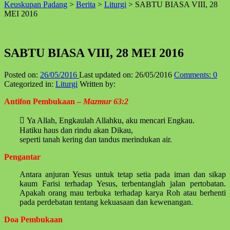
Keuskupan Padang
>
Berita
>
Liturgi
>
SABTU BIASA VIII, 28
↑
MEI 2016
SABTU BIASA VIII, 28 MEI 2016
Posted on:
26/05/2016
Last updated on:
26/05/2016
Comments:
0
Categorized in:
Liturgi
Written by:
Antifon Pembukaan –
Mazmur 63:2
 Ya Allah, Engkaulah Allahku, aku mencari Engkau.
Hatiku haus dan rindu akan Dikau,
seperti tanah kering dan tandus merindukan air.
Pengantar
Antara anjuran Yesus untuk tetap setia pada iman dan sikap
kaum Farisi terhadap Yesus, terbentanglah jalan pertobatan.
Apakah orang mau terbuka terhadap karya Roh atau berhenti
pada perdebatan tentang kekuasaan dan kewenangan.
Doa Pembukaan