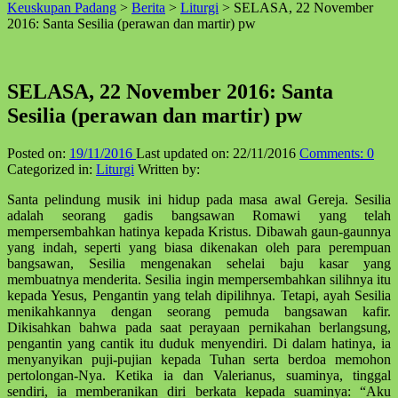
Keuskupan Padang
>
Berita
>
Liturgi
>
SELASA, 22 November
↑
2016: Santa Sesilia (perawan dan martir) pw
SELASA, 22 November 2016: Santa
Sesilia (perawan dan martir) pw
Posted on:
19/11/2016
Last updated on:
22/11/2016
Comments:
0
Categorized in:
Liturgi
Written by:
Santa pelindung musik ini hidup pada masa awal Gereja. Sesilia
adalah seorang gadis bangsawan Romawi yang telah
mempersembahkan hatinya kepada Kristus. Dibawah gaun-gaunnya
yang indah, seperti yang biasa dikenakan oleh para perempuan
bangsawan, Sesilia mengenakan sehelai baju kasar yang
membuatnya menderita. Sesilia ingin mempersembahkan silihnya itu
kepada Yesus, Pengantin yang telah dipilihnya. Tetapi, ayah Sesilia
menikahkannya dengan seorang pemuda bangsawan kafir.
Dikisahkan bahwa pada saat perayaan pernikahan berlangsung,
pengantin yang cantik itu duduk menyendiri. Di dalam hatinya, ia
menyanyikan puji-pujian kepada Tuhan serta berdoa memohon
pertolongan-Nya. Ketika ia dan Valerianus, suaminya, tinggal
sendiri, ia memberanikan diri berkata kepada suaminya: “Aku