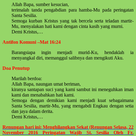
Allah Bapa, sumber kesucian,
terimalah tanda pengabdian para hamba-Mu pada peringatan
Santa Sesilia.
Semoga kurban Kristus yang tak bercela serta teladan martir-
Mu, menyalakan hati kami dengan cinta kasih yang murni.
Demi Kristus,…
Antifon Komuni –Mat 16:24
Barangsiapa ingin menjadi murid-Ku, hendaklah ia
menyangkal diri, memanggul salibnya dan mengikuti Aku.
Doa Penutup
Marilah berdoa:
Allah Bapa, naungan umat beriman,
kiranya santapan suci yang kami sambut ini meneguhkan iman
kami dan menabahkan hati kami.
Semoga dengan demikian kami menjadi kuat sebagaimana
Santa Sesilia, martir-Mu, yang mengabdi Engkau dengan setia
dan jaya dalam derita.
Demi Kristus,…
Renungan hari ini: Menghilangkan Sekat (Renungan Selasa, 22
November 2016 Peringatan Wajib St. Sesilia Oleh Fr.