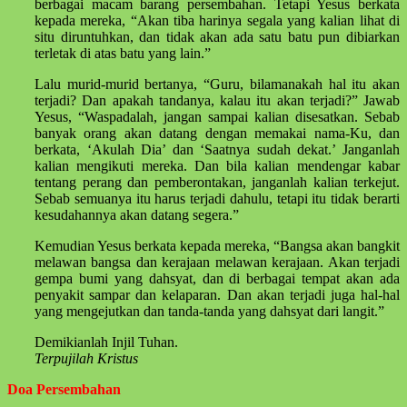
berbagai macam barang persembahan. Tetapi Yesus berkata
kepada mereka, “Akan tiba harinya segala yang kalian lihat di
situ diruntuhkan, dan tidak akan ada satu batu pun dibiarkan
terletak di atas batu yang lain.”
Lalu murid-murid bertanya, “Guru, bilamanakah hal itu akan
terjadi? Dan apakah tandanya, kalau itu akan terjadi?” Jawab
Yesus, “Waspadalah, jangan sampai kalian disesatkan. Sebab
banyak orang akan datang dengan memakai nama-Ku, dan
berkata, ‘Akulah Dia’ dan ‘Saatnya sudah dekat.’ Janganlah
kalian mengikuti mereka. Dan bila kalian mendengar kabar
tentang perang dan pemberontakan, janganlah kalian terkejut.
Sebab semuanya itu harus terjadi dahulu, tetapi itu tidak berarti
kesudahannya akan datang segera.”
Kemudian Yesus berkata kepada mereka, “Bangsa akan bangkit
melawan bangsa dan kerajaan melawan kerajaan. Akan terjadi
gempa bumi yang dahsyat, dan di berbagai tempat akan ada
penyakit sampar dan kelaparan. Dan akan terjadi juga hal-hal
yang mengejutkan dan tanda-tanda yang dahsyat dari langit.”
Demikianlah Injil Tuhan.
Terpujilah Kristus
Doa Persembahan