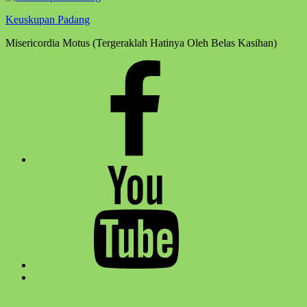
Keuskupan Padang
Misericordia Motus (Tergeraklah Hatinya Oleh Belas Kasihan)
Facebook
Komsos
Youtube
Komsos
Back
to
top