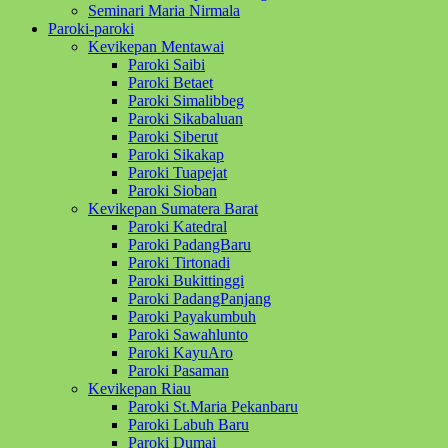
Seminari Maria Nirmala
Paroki-paroki
Kevikepan Mentawai
Paroki Saibi
Paroki Betaet
Paroki Simalibbeg
Paroki Sikabaluan
Paroki Siberut
Paroki Sikakap
Paroki Tuapejat
Paroki Sioban
Kevikepan Sumatera Barat
Paroki Katedral
Paroki PadangBaru
Paroki Tirtonadi
Paroki Bukittinggi
Paroki PadangPanjang
Paroki Payakumbuh
Paroki Sawahlunto
Paroki KayuAro
Paroki Pasaman
Kevikepan Riau
Paroki St.Maria Pekanbaru
Paroki Labuh Baru
Paroki Dumai