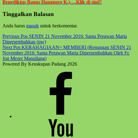
Benediktus Bagus Hanggoro K.)….Klik di sini!!
Skip
Tinggalkan Balasan
back
to
Anda harus
masuk
untuk berkomentar.
main
navigation
Post
Previous Pos
SENIN 21 November 2016: Santa Perawan Maria
Dipersembahkan (pw)
navigation
Next Pos
KEBAHAGIAAN= MEMBERI (Renungan SENIN 21
November 2016: Santa Perawan Maria Dipersembahkan Oleh Fr.
Jon Mezer Manullang)
Powered By Keuskupan Padang 2026
Facebook
Komsos
Youtube
Komsos