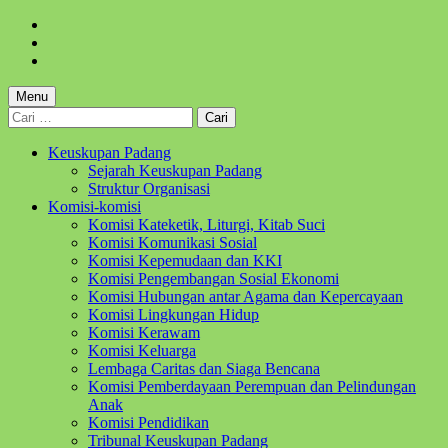
Skip
to
Skip
main
to
Skip
navigation
main
to
content
footer
Menu
Cari
untuk:
Keuskupan Padang
Sejarah Keuskupan Padang
Struktur Organisasi
Komisi-komisi
Komisi Kateketik, Liturgi, Kitab Suci
Komisi Komunikasi Sosial
Komisi Kepemudaan dan KKI
Komisi Pengembangan Sosial Ekonomi
Komisi Hubungan antar Agama dan Kepercayaan
Komisi Lingkungan Hidup
Komisi Kerawam
Komisi Keluarga
Lembaga Caritas dan Siaga Bencana
Komisi Pemberdayaan Perempuan dan Pelindungan
Anak
Komisi Pendidikan
Tribunal Keuskupan Padang