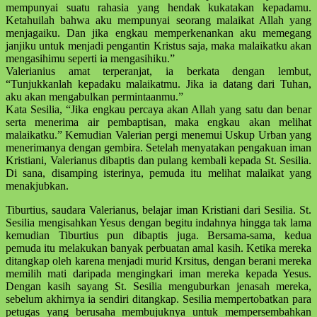
mempunyai suatu rahasia yang hendak kukatakan kepadamu.
Ketahuilah bahwa aku mempunyai seorang malaikat Allah yang
menjagaiku. Dan jika engkau memperkenankan aku memegang
janjiku untuk menjadi pengantin Kristus saja, maka malaikatku akan
mengasihimu seperti ia mengasihiku.”
Valerianius amat terperanjat, ia berkata dengan lembut,
“Tunjukkanlah kepadaku malaikatmu. Jika ia datang dari Tuhan,
aku akan mengabulkan permintaanmu.”
Kata Sesilia, “Jika engkau percaya akan Allah yang satu dan benar
serta menerima air pembaptisan, maka engkau akan melihat
malaikatku.” Kemudian Valerian pergi menemui Uskup Urban yang
menerimanya dengan gembira. Setelah menyatakan pengakuan iman
Kristiani, Valerianus dibaptis dan pulang kembali kepada St. Sesilia.
Di sana, disamping isterinya, pemuda itu melihat malaikat yang
menakjubkan.
Tiburtius, saudara Valerianus, belajar iman Kristiani dari Sesilia. St.
Sesilia mengisahkan Yesus dengan begitu indahnya hingga tak lama
kemudian Tiburtius pun dibaptis juga. Bersama-sama, kedua
pemuda itu melakukan banyak perbuatan amal kasih. Ketika mereka
ditangkap oleh karena menjadi murid Krsitus, dengan berani mereka
memilih mati daripada mengingkari iman mereka kepada Yesus.
Dengan kasih sayang St. Sesilia menguburkan jenasah mereka,
sebelum akhirnya ia sendiri ditangkap. Sesilia mempertobatkan para
petugas yang berusaha membujuknya untuk mempersembahkan