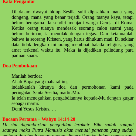
Kata Pengantar
Di dalam riwayat hidup Sesilia sulit dipisahkan mana yang
dongeng, mana yang benar terjadi. Orang tuanya kaya, tetapi
belum beragama. Ia sendiri menjadi warga Gereja di Roma.
Ketika orang tuanya mendesak seorang calon suami yang
belum beriman, ia menolak dengan tegas. Dan ketahuanlah
bahwa ia seorang Kristen, yang harus dihukum mati. Di sekitar
data tidak lengkap ini orang membuat balada religius, yang
amat terkenal waktu itu. Maka ia dijadikan pelindung para
paduan suara.
Doa Pembukaan
Marilah berdoa:
Allah Bapa yang maharahim,
indahkanlah kiranya doa dan permohonan kami pada
peringatan Santa Sesilia, martir-Mu.
Ia telah meneguhkan pengabdiannya kepada-Mu dengan gugur
sebagai martir.
Demi Yesus Kristus, …
Bacaan Pertama – Wahyu 14:14-20
Di sini digambarkan pengadilan terakhir. Bila sudah sampai
saatnya maka Putra Manusia akan menuai panenan yang sudah
matang dan buah pohon anggur dimasukkan ke dalam pemerasan.