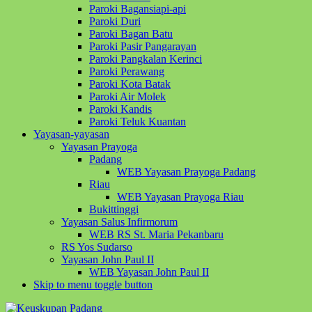
Paroki Bagansiapi-api
Paroki Duri
Paroki Bagan Batu
Paroki Pasir Pangarayan
Paroki Pangkalan Kerinci
Paroki Perawang
Paroki Kota Batak
Paroki Air Molek
Paroki Kandis
Paroki Teluk Kuantan
Yayasan-yayasan
Yayasan Prayoga
Padang
WEB Yayasan Prayoga Padang
Riau
WEB Yayasan Prayoga Riau
Bukittinggi
Yayasan Salus Infirmorum
WEB RS St. Maria Pekanbaru
RS Yos Sudarso
Yayasan John Paul II
WEB Yayasan John Paul II
Skip to menu toggle button