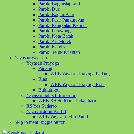
Paroki Bagansiapi-api
Paroki Duri
Paroki Bagan Batu
Paroki Pasir Pangarayan
Paroki Pangkalan Kerinci
Paroki Perawang
Paroki Kota Batak
Paroki Air Molek
Paroki Kandis
Paroki Teluk Kuantan
Yayasan-yayasan
Yayasan Prayoga
Padang
WEB Yayasan Prayoga Padang
Riau
WEB Yayasan Prayoga Riau
Bukittinggi
Yayasan Salus Infirmorum
WEB RS St. Maria Pekanbaru
RS Yos Sudarso
Yayasan John Paul II
WEB Yayasan John Paul II
Skip to menu toggle button