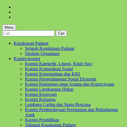
Skip
to
Skip
main
to
Skip
navigation
main
to
content
footer
Menu
Cari
untuk:
Keuskupan Padang
Sejarah Keuskupan Padang
Struktur Organisasi
Komisi-komisi
Komisi Kateketik, Liturgi, Kitab Suci
Komisi Komunikasi Sosial
Komisi Kepemudaan dan KKI
Komisi Pengembangan Sosial Ekonomi
Komisi Hubungan antar Agama dan Kepercayaan
Komisi Lingkungan Hidup
Komisi Kerawam
Komisi Keluarga
Lembaga Caritas dan Siaga Bencana
Komisi Pemberdayaan Perempuan dan Pelindungan
Anak
Komisi Pendidikan
Tribunal Keuskupan Padang