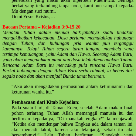
penebusan yang masih akan diperoleh Putera-Mu. Semoga
berkat yang terkandung tanpa noda, kami pun sampai kepada-
Mu dengan suci murni.
Demi Yesus Kristus,…
Bacaan Pertama – Kejadian 3:9-15.20
Menolak Tuhan dalam menilai baik-jahatnya suatu tindakan
mengakibatkan kekacauan. Dosa pertama mematahkan hubungan
dengan Tuhan, dan hubungan pria wanita pun terganggu
karenanya. Tetapi Tuhan segera turun tangan, membela yang
tertimpa kemalangan, yaitu Adam dan Hawa. Seorang Adam Baru,
yang akan mengalahkan maut dan dosa telah direncanakan Tuhan.
Rencana Adam Baru itu mencakup pula rencana Hawa Baru.
Berkat hubungan dengan Adam Baru serta rahmat, ia bebas dari
segala noda dan akan menjadi Bunda umat beriman.
“Aku akan mengadakan permusuhan antara keturunanmu dan
keturunan wanita itu.”
Pembacaan dari Kitab Kejadian:
Pada suatu hari, di Taman Eden, setelah Adam makan buah
pohon terlarang, Tuhan Allah memanggil manusia itu dan
berfirman kepadanya, “Di manakah engkau?” Ia menjawab,
“Ketika aku mendengar bahwa Engkau ada dalam taman ini,
aku menjadi takut, karena aku telanjang; sebab itu aku
bersembunyi.” Lalu Tuhan berfirman, “Siapakah yang