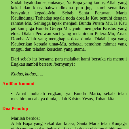
Sudah layak dan sepantasnya, Ya Bapa yang kudus, Allah yang
kekal dan kuasa,bahwa dimana pun juga kami senantiasa
bersyukur kepada-Mu. Sebab Santa Perawan Maria
Kaulindungi Terhadap segala noda dosa.Ia Kau penuhi dengan
rahmat-Mu. Sehingga layak menjadi Bunda Putera-Mu, Ia Kau
jadikan juga Bunda Gereja-Mu, yaitu mempelai Kristus yang
elok. Dialah Perawan suci yang melahirkan Putera-Mu, Anak
Domba Allah yang menghapus dosa dunia. Dialah juga yang
Kauberikan kepada umat-Mu, sebagai pemohon rahmat yang
unggul dan teladan kesucian yang utama.
Dari sebab itu bersama para malaikat kami bersuka ria memuji
Engkau sambil berseru /bernyanyi :
Kudus, kudus,…..
Antifon Komuni
• Amat mulialah engkau, ya Bunda Maria, sebab telah
melahirkan cahaya dunia, ialah Kristus Yesus, Tuhan kita.
Doa Penutup
Marilah berdoa:
Allah Bapa yang kekal dan kuasa, Santa Maria telah Kaujaga
utuh sempurna dan bebas dari segala dosa sejak awal hidupnya.