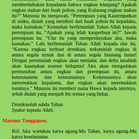
memberitahukan kepadamu bahwa engkau telanjang? Apakah
engkau makan dari buah pohon, yang Kularang engkau makan
itu?” Manusia itu menjawab, “Perempuan yang Kautempatkan
di sisiku, dialah yang memberi dari buah pohon itu kepadaku,
maka kumakan.” Kemudian berfirmanlah Tuhan Allah kepada
perempuan itu, “Apakah yang telah kauperbuat ini?” Jawab
perempuan itu, “Ular itu yang memperdayakan aku, maka
kumakan.” Lalu berfirmanlah Tuhan Allah kepada ular itu,
“Karena engkau berbuat demikian, terkutuklah engkau di
antara segala ternak dan di antara segala binatang hutan!
Dengan perutmulah engkau akan menjalar, dan debu tanahlah
akan kaumakan seumur hidupmu! Aku akan mengadakan
permusuhan antara engkau dan perempuan itu, antara
keturunanmu dan keturunannya. Keturunannya akan
meremukkan kepalamu, dan engkau akan meremukkan
tumitnya.” Manusia itu memberi nama Hawa kepada isterinya,
sebab dialah yang menjadi ibu semua yang hidup.
Demikianlah sabda Tuhan
Syukur kepada Allah.
Mazmur Tanggapan,
Ref. Aku wartakan karya agung-Mu Tuhan, karya agung-Mu
karya keselamatan.