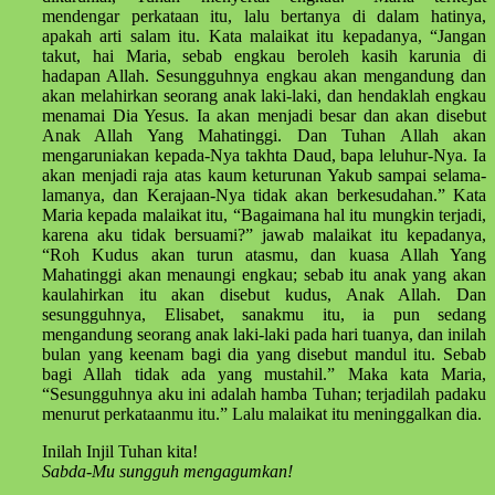
mendengar perkataan itu, lalu bertanya di dalam hatinya,
apakah arti salam itu. Kata malaikat itu kepadanya, “Jangan
takut, hai Maria, sebab engkau beroleh kasih karunia di
hadapan Allah. Sesungguhnya engkau akan mengandung dan
akan melahirkan seorang anak laki-laki, dan hendaklah engkau
menamai Dia Yesus. Ia akan menjadi besar dan akan disebut
Anak Allah Yang Mahatinggi. Dan Tuhan Allah akan
mengaruniakan kepada-Nya takhta Daud, bapa leluhur-Nya. Ia
akan menjadi raja atas kaum keturunan Yakub sampai selama-
lamanya, dan Kerajaan-Nya tidak akan berkesudahan.” Kata
Maria kepada malaikat itu, “Bagaimana hal itu mungkin terjadi,
karena aku tidak bersuami?” jawab malaikat itu kepadanya,
“Roh Kudus akan turun atasmu, dan kuasa Allah Yang
Mahatinggi akan menaungi engkau; sebab itu anak yang akan
kaulahirkan itu akan disebut kudus, Anak Allah. Dan
sesungguhnya, Elisabet, sanakmu itu, ia pun sedang
mengandung seorang anak laki-laki pada hari tuanya, dan inilah
bulan yang keenam bagi dia yang disebut mandul itu. Sebab
bagi Allah tidak ada yang mustahil.” Maka kata Maria,
“Sesungguhnya aku ini adalah hamba Tuhan; terjadilah padaku
menurut perkataanmu itu.” Lalu malaikat itu meninggalkan dia.
Inilah Injil Tuhan kita!
Sabda-Mu sungguh mengagumkan!