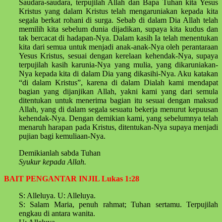
Saudara-saudara, terpujilah Allah dan Bapa Tuhan kita Yesus
Kristus yang dalam Kristus telah mengaruniakan kepada kita
segala berkat rohani di surga. Sebab di dalam Dia Allah telah
memilih kita sebelum dunia dijadikan, supaya kita kudus dan
tak bercacat di hadapan-Nya. Dalam kasih Ia telah menentukan
kita dari semua untuk menjadi anak-anak-Nya oleh perantaraan
Yesus Kristus, sesuai dengan kerelaan kehendak-Nya, supaya
terpujilah kasih karunia-Nya yang mulia, yang dikaruniakan-
Nya kepada kita di dalam Dia yang dikasihi-Nya. Aku katakan
“di dalam Kristus”, karena di dalam Dialah kami mendapat
bagian yang dijanjikan Allah, yakni kami yang dari semula
ditentukan untuk menerima bagian itu sesuai dengan maksud
Allah, yang di dalam segala sesuatu bekerja menurut kepuusan
kehendak-Nya. Dengan demikian kami, yang sebelumnya telah
menaruh harapan pada Kristus, ditentukan-Nya supaya menjadi
pujian bagi kemuliaan-Nya.
Demikianlah sabda Tuhan
Syukur kepada Allah.
BAIT PENGANTAR INJIL Lukas 1:28
S: Alleluya. U: Alleluya.
S: Salam Maria, penuh rahmat; Tuhan sertamu. Terpujilah
engkau di antara wanita.