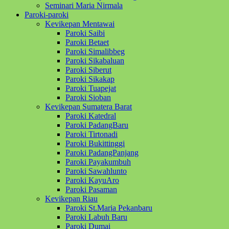
Seminari Maria Nirmala
Paroki-paroki
Kevikepan Mentawai
Paroki Saibi
Paroki Betaet
Paroki Simalibbeg
Paroki Sikabaluan
Paroki Siberut
Paroki Sikakap
Paroki Tuapejat
Paroki Sioban
Kevikepan Sumatera Barat
Paroki Katedral
Paroki PadangBaru
Paroki Tirtonadi
Paroki Bukittinggi
Paroki PadangPanjang
Paroki Payakumbuh
Paroki Sawahlunto
Paroki KayuAro
Paroki Pasaman
Kevikepan Riau
Paroki St.Maria Pekanbaru
Paroki Labuh Baru
Paroki Dumai