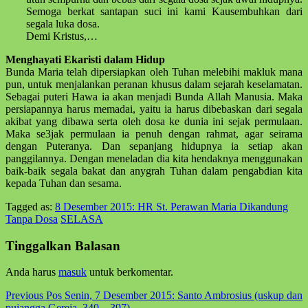
Semoga berkat santapan suci ini kami Kausembuhkan dari
segala luka dosa.
Demi Kristus,…
Menghayati Ekaristi dalam Hidup
Bunda Maria telah dipersiapkan oleh Tuhan melebihi makluk mana
pun, untuk menjalankan peranan khusus dalam sejarah keselamatan.
Sebagai puteri Hawa ia akan menjadi Bunda Allah Manusia. Maka
persiapannya harus memadai, yaitu ia harus dibebaskan dari segala
akibat yang dibawa serta oleh dosa ke dunia ini sejak permulaan.
Maka se3jak permulaan ia penuh dengan rahmat, agar seirama
dengan Puteranya. Dan sepanjang hidupnya ia setiap akan
panggilannya. Dengan meneladan dia kita hendaknya menggunakan
baik-baik segala bakat dan anygrah Tuhan dalam pengabdian kita
kepada Tuhan dan sesama.
Tagged as:
8 Desember 2015: HR St. Perawan Maria Dikandung
Tanpa Dosa
SELASA
Skip
back
Tinggalkan Balasan
to
main
Anda harus
masuk
untuk berkomentar.
navigation
Post
Previous Pos
Senin, 7 Desember 2015: Santo Ambrosius (uskup dan
pujangga Gereja, 340 – 397)