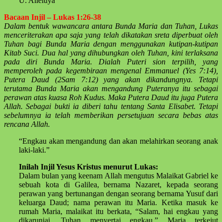
U: Alleluya
Bacaan Injil – Lukas 1:26-38
Dalam bentuk wawancara antara Bunda Maria dan Tuhan, Lukas
menceriterakan apa saja yang telah dikatakan sreta diperbuat oleh
Tuhan bagi Bunda Maria dengan menggunakan kutipan-kutipan
Kitab Suci. Dua hal yang dihubungkan oleh Tuhan, kini terlaksana
pada diri Bunda Maria. Dialah Puteri sion terpilih, yang
memperoleh pada kegembiraan mengenal Emmanuel (Yes 7:14),
Putera Daud (2Sam 7:12) yang akan dikandungnya. Tetapi
terutama Bunda Maria akan mengandung Puteranya itu sebagai
perawan atas kuasa Roh Kudus. Maka Putera Daud itu juga Putera
Allah. Sebagai bukti ia diberi tahu tentang Santa Elisabet. Tetapi
sebelumnya ia telah memberikan persetujuan secara bebas atas
rencana Allah.
“Engkau akan mengandung dan akan melahirkan seorang anak
laki-laki.”
Inilah Injil Yesus Kristus menurut Lukas:
Dalam bulan yang keenam Allah mengutus Malaikat Gabriel ke
sebuah kota di Galilea, bernama Nazaret, kepada seorang
perawan yang bertunangan dengan seorang bernama Yusuf dari
keluarga Daud; nama perawan itu Maria. Ketika masuk ke
rumah Maria, malaikat itu berkata, “Salam, hai engkau yang
dikaruniai, Tuhan menyertai engkau.” Maria terkejut