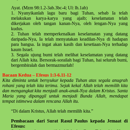
Ayat. (Mzm 98:1.2-3ab.3bc-4; Ul: lh.1ab)
1. Nyanyikanlah lagu baru bagi Tuhan, sebab Ia telah
melakukan karya-karya yang ajaib; keselamatan telah
dikerjakan oleh tangan kanan-Nya, oleh lengan-Nya yang
kudus.
2. Tuhan telah memperkenalkan keselamatan yang datang
daripada-Nya, Ia telah menyatakan keadilan-Nya di hadapan
para bangsa. Ia ingat akan kasih dan kesetiaan-Nya terhadap
kaum Israel.
3. Segala ujung bumi telah melihat keselamatan yang datang
dari Allah kita. Bersorak-sorailah bagi Tuhan, hai seluruh bumi,
bergembiralah dan bermazmurlah!
Bacaan Kedua – Efesus 1:3-6.11-12
Kita diminta untuk bersyukur kepada Tuhan atas segala anugrah
rohani yang telah kita terima. Sejak kekal Allah telah memilih kita
dan mengangkat kita menjadi anak-anak-Nya dalam Kristus. Santa
Maria yang dipanggil untuk menjadi Bunda Allah, mendapat
tempat istimewa dalam rencana Allah itu.
“Di dalam Kristus, Allah telah memilih kita.”
Pembacaan dari Surat Rasul Paulus kepada Jemaat di
Efesus: