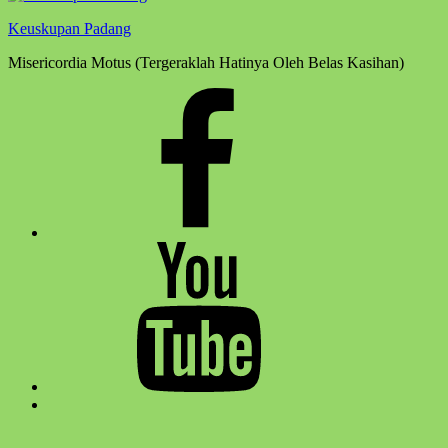
Keuskupan Padang
Misericordia Motus (Tergeraklah Hatinya Oleh Belas Kasihan)
Facebook
Komsos
Youtube
Komsos
Back
to
top