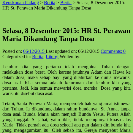
Keuskupan Padang
>
Berita
>
Berita
>
Selasa, 8 Desember 2015:
↑
HR St. Perawan Maria Dikandung Tanpa Dosa
Selasa, 8 Desember 2015: HR St. Perawan
Maria Dikandung Tanpa Dosa
Posted on:
06/12/2015
Last updated on:
06/12/2015
Comments:
0
Categorized in:
Berita
,
Liturgi
Written by:
Leluhur kita yang pertama telah menghina Tuhan dengan
melakukan dosa berat. Oleh karena jatuhnya Adam dan Hawa ke
dalam dosa, maka setiap bayi yang dilahirkan ke dunia mewarisi
dosa asal. Kita semua adalah keturunan dari leluhur kita yang
pertama. Jadi, kita semua mewarisi dosa mereka. Dosa yang kita
warisi itu disebut dosa asal.
Tetapi, Santa Perawan Maria, memperoleh hak yang amat istimewa
dari Tuhan. Ia dikandung dalam rahim bundanya, St. Anna, tanpa
dosa asal. Bunda Maria akan menjadi Bunda Yesus, Putera Allah
yang tunggal. Si jahat, yaitu iblis, tidak mempunyai kuasa atas
Maria. Tidak pernah ada dosa sekecil apa pun dalam diri bunda kita
yang mengagumkan itu. Oleh sebab itu, Gereja menyebut Maria