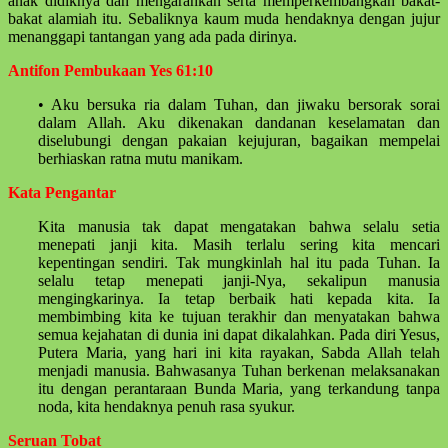
anak didiknya dan mengarahkan serta memperkembangkan bakat-
bakat alamiah itu. Sebaliknya kaum muda hendaknya dengan jujur
menanggapi tantangan yang ada pada dirinya.
Antifon Pembukaan Yes 61:10
• Aku bersuka ria dalam Tuhan, dan jiwaku bersorak sorai
dalam Allah. Aku dikenakan dandanan keselamatan dan
diselubungi dengan pakaian kejujuran, bagaikan mempelai
berhiaskan ratna mutu manikam.
Kata Pengantar
Kita manusia tak dapat mengatakan bahwa selalu setia
menepati janji kita. Masih terlalu sering kita mencari
kepentingan sendiri. Tak mungkinlah hal itu pada Tuhan. Ia
selalu tetap menepati janji-Nya, sekalipun manusia
mengingkarinya. Ia tetap berbaik hati kepada kita. Ia
membimbing kita ke tujuan terakhir dan menyatakan bahwa
semua kejahatan di dunia ini dapat dikalahkan. Pada diri Yesus,
Putera Maria, yang hari ini kita rayakan, Sabda Allah telah
menjadi manusia. Bahwasanya Tuhan berkenan melaksanakan
itu dengan perantaraan Bunda Maria, yang terkandung tanpa
noda, kita hendaknya penuh rasa syukur.
Seruan Tobat