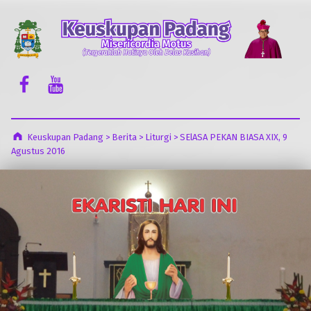
Keuskupan Padang
Misericordia Motus (Tergeraklah Hatinya Oleh Belas Kasihan)
Facebook Komsos
Youtube Komsos
Keuskupan Padang
>
Berita
>
Liturgi
>
SElASA PEKAN BIASA XIX, 9
Agustus 2016