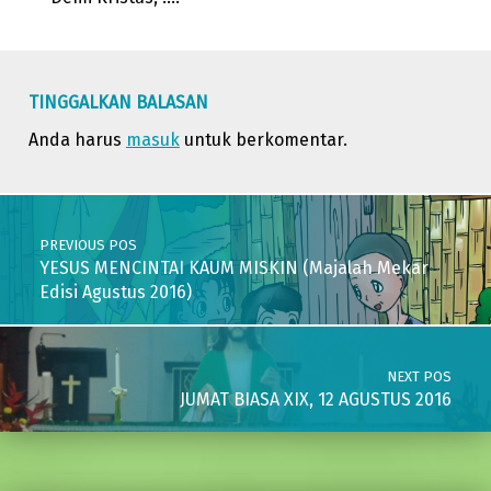
Skip back to main navigation
TINGGALKAN BALASAN
Anda harus
masuk
untuk berkomentar.
Post navigation
PREVIOUS POS
YESUS MENCINTAI KAUM MISKIN (Majalah Mekar
Edisi Agustus 2016)
NEXT POS
JUMAT BIASA XIX, 12 AGUSTUS 2016