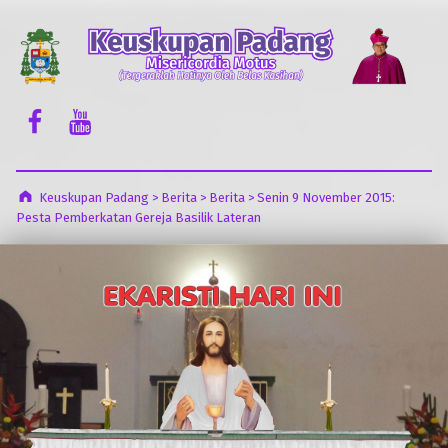
Keuskupan Padang
Misericordia Motus (Tergeraklah Hatinya Oleh Belas Kasihan)
Facebook Komsos
Youtube Komsos
Keuskupan Padang
>
Berita
>
Berita
>
Senin 9 November 2015:
Pesta Pemberkatan Gereja Basilik Lateran