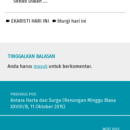
Sebab Dialah ….
EKARISTI HARI INI
liturgi hari ini
Skip back to main navigation
TINGGALKAN BALASAN
Anda harus
masuk
untuk berkomentar.
Post navigation
PREVIOUS POS
Antara Harta dan Surga (Renungan Minggu Biasa
XXVIII/B, 11 Oktober 2015)
NEXT POS