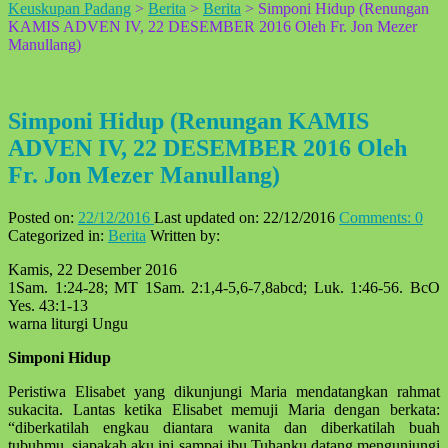
Keuskupan Padang
>
Berita
>
Berita
>
Simponi Hidup (Renungan
↑
KAMIS ADVEN IV, 22 DESEMBER 2016 Oleh Fr. Jon Mezer
Manullang)
Simponi Hidup (Renungan KAMIS
ADVEN IV, 22 DESEMBER 2016 Oleh
Fr. Jon Mezer Manullang)
Posted on:
22/12/2016
Last updated on:
22/12/2016
Comments:
0
Categorized in:
Berita
Written by:
Kamis, 22 Desember 2016
1Sam. 1:24-28; MT 1Sam. 2:1,4-5,6-7,8abcd; Luk. 1:46-56. BcO
Yes. 43:1-13
warna liturgi Ungu
Simponi Hidup
Peristiwa Elisabet yang dikunjungi Maria mendatangkan rahmat
sukacita. Lantas ketika Elisabet memuji Maria dengan berkata:
“diberkatilah engkau diantara wanita dan diberkatilah buah
tubuhmu, siapakah aku ini sampai ibu Tuhanku datang mengunjungi