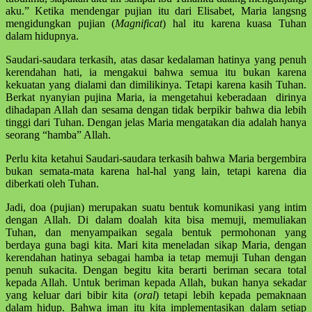
aku.” Ketika mendengar pujian itu dari Elisabet, Maria langsng
mengidungkan pujian (
Magnificat
) hal itu karena kuasa Tuhan
dalam hidupnya.
Saudari-saudara terkasih, atas dasar kedalaman hatinya yang penuh
kerendahan hati, ia mengakui bahwa semua itu bukan karena
kekuatan yang dialami dan dimilikinya. Tetapi karena kasih Tuhan.
Berkat nyanyian pujina Maria, ia mengetahui keberadaan dirinya
dihadapan Allah dan sesama dengan tidak berpikir bahwa dia lebih
tinggi dari Tuhan. Dengan jelas Maria mengatakan dia adalah hanya
seorang “hamba” Allah.
Perlu kita ketahui Saudari-saudara terkasih bahwa Maria bergembira
bukan semata-mata karena hal-hal yang lain, tetapi karena dia
diberkati oleh Tuhan.
Jadi, doa (pujian) merupakan suatu bentuk komunikasi yang intim
dengan Allah. Di dalam doalah kita bisa memuji, memuliakan
Tuhan, dan menyampaikan segala bentuk permohonan yang
berdaya guna bagi kita. Mari kita meneladan sikap Maria, dengan
kerendahan hatinya sebagai hamba ia tetap memuji Tuhan dengan
penuh sukacita. Dengan begitu kita berarti beriman secara total
kepada Allah. Untuk beriman kepada Allah, bukan hanya sekadar
yang keluar dari bibir kita (
oral
) tetapi lebih kepada pemaknaan
dalam hidup. Bahwa iman itu kita implementasikan dalam setiap