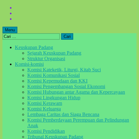
Skip
to
Skip
main
to
Skip
navigation
main
to
content
footer
Menu
Cari
untuk:
Keuskupan Padang
Sejarah Keuskupan Padang
Struktur Organisasi
Komisi-komisi
Komisi Kateketik, Liturgi, Kitab Suci
Komisi Komunikasi Sosial
Komisi Kepemudaan dan KKI
Komisi Pengembangan Sosial Ekonomi
Komisi Hubungan antar Agama dan Kepercayaan
Komisi Lingkungan Hidup
Komisi Kerawam
Komisi Keluarga
Lembaga Caritas dan Siaga Bencana
Komisi Pemberdayaan Perempuan dan Pelindungan
Anak
Komisi Pendidikan
Tribunal Keuskupan Padang