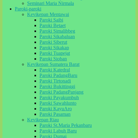
Seminari Maria Nirmala
Paroki-paroki
Kevikepan Mentawai
Paroki Saibi
Paroki Betaet
Paroki Simalibbeg
Paroki Sikabaluan
Paroki Siberut
Paroki Sikakap
Paroki Tuapejat
Paroki Sioban
Kevikepan Sumatera Barat
Paroki Katedral
Paroki PadangBaru
Paroki Tirtonadi
Paroki Bukittinggi
Paroki PadangPanjang
Paroki Payakumbuh
Paroki Sawahlunto
Paroki KayuAro
Paroki Pasaman
Kevikepan Riau
Paroki St.Maria Pekanbaru
Paroki Labuh Baru
Paroki Dumai