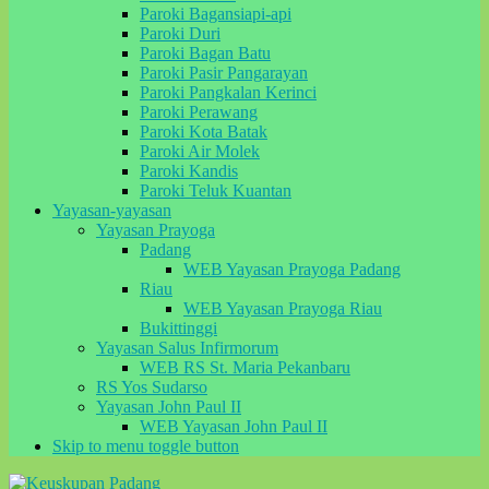
Paroki Bagansiapi-api
Paroki Duri
Paroki Bagan Batu
Paroki Pasir Pangarayan
Paroki Pangkalan Kerinci
Paroki Perawang
Paroki Kota Batak
Paroki Air Molek
Paroki Kandis
Paroki Teluk Kuantan
Yayasan-yayasan
Yayasan Prayoga
Padang
WEB Yayasan Prayoga Padang
Riau
WEB Yayasan Prayoga Riau
Bukittinggi
Yayasan Salus Infirmorum
WEB RS St. Maria Pekanbaru
RS Yos Sudarso
Yayasan John Paul II
WEB Yayasan John Paul II
Skip to menu toggle button