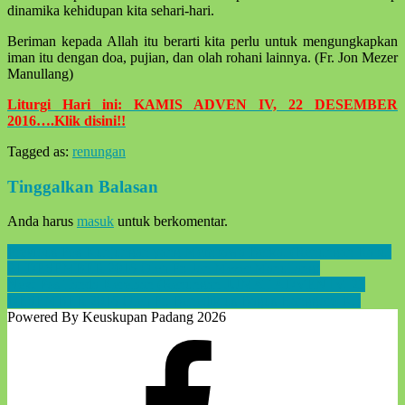
dinamika kehidupan kita sehari-hari.
Beriman kepada Allah itu berarti kita perlu untuk mengungkapkan
iman itu dengan doa, pujian, dan olah rohani lainnya. (Fr. Jon Mezer
Manullang)
Liturgi Hari ini: KAMIS ADVEN IV, 22 DESEMBER
2016….Klik disini!!
Tagged as:
renungan
Skip
back
Tinggalkan Balasan
to
main
Anda harus
masuk
untuk berkomentar.
navigation
Post
Previous Pos
Kunjungan yang Membawa Berkat (Renungan Rabu,
21 DESEMBER 2016 Oleh Fr. Jon Mezer Manullang)
navigation
Next Pos
Tanda Kerelaan (Renungan JUMAT ADVEN IV, 23
DESEMBER 2016 Oleh Fr. Benediktus Bagus Hanggoro K.)
Powered By Keuskupan Padang 2026
Facebook
Komsos