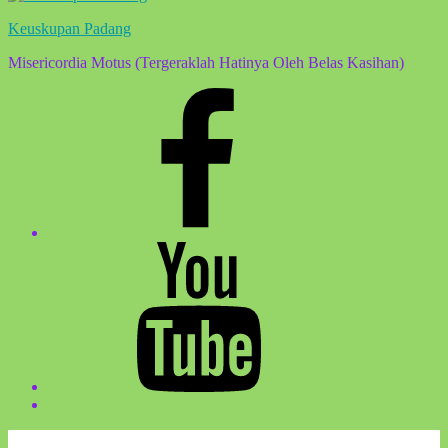
Keuskupan Padang
Misericordia Motus (Tergeraklah Hatinya Oleh Belas Kasihan)
Facebook
Komsos
Youtube
Komsos
Back
to
top