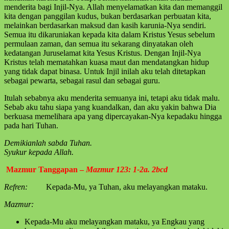
menderita bagi Injil-Nya. Allah menyelamatkan kita dan memanggil
kita dengan panggilan kudus, bukan berdasarkan perbuatan kita,
melainkan berdasarkan maksud dan kasih karunia-Nya sendiri.
Semua itu dikaruniakan kepada kita dalam Kristus Yesus sebelum
permulaan zaman, dan semua itu sekarang dinyatakan oleh
kedatangan Juruselamat kita Yesus Kristus. Dengan Injil-Nya
Kristus telah mematahkan kuasa maut dan mendatangkan hidup
yang tidak dapat binasa. Untuk Injil inilah aku telah ditetapkan
sebagai pewarta, sebagai rasul dan sebagai guru.
Itulah sebabnya aku menderita semuanya ini, tetapi aku tidak malu.
Sebab aku tahu siapa yang kuandalkan, dan aku yakin bahwa Dia
berkuasa memelihara apa yang dipercayakan-Nya kepadaku hingga
pada hari Tuhan.
Demikianlah sabda Tuhan.
Syukur kepada Allah.
Mazmur
Tanggapan –
Mazmur 123: 1-2a. 2bcd
Ref
ren:
Kepada-Mu, ya Tuhan, aku melayangkan mataku.
Mazmur:
Kepada-Mu aku melayangkan mataku, ya Engkau yang