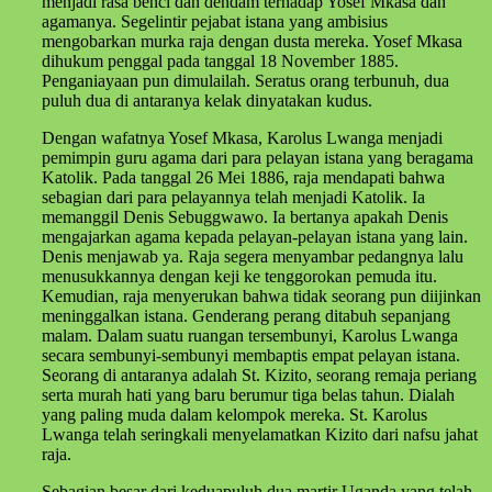
menjadi rasa benci dan dendam terhadap Yosef Mkasa dan
agamanya. Segelintir pejabat istana yang ambisius
mengobarkan murka raja dengan dusta mereka. Yosef Mkasa
dihukum penggal pada tanggal 18 November 1885.
Penganiayaan pun dimulailah. Seratus orang terbunuh, dua
puluh dua di antaranya kelak dinyatakan kudus.
Dengan wafatnya Yosef Mkasa, Karolus Lwanga menjadi
pemimpin guru agama dari para pelayan istana yang beragama
Katolik. Pada tanggal 26 Mei 1886, raja mendapati bahwa
sebagian dari para pelayannya telah menjadi Katolik. Ia
memanggil Denis Sebuggwawo. Ia bertanya apakah Denis
mengajarkan agama kepada pelayan-pelayan istana yang lain.
Denis menjawab ya. Raja segera menyambar pedangnya lalu
menusukkannya dengan keji ke tenggorokan pemuda itu.
Kemudian, raja menyerukan bahwa tidak seorang pun diijinkan
meninggalkan istana. Genderang perang ditabuh sepanjang
malam. Dalam suatu ruangan tersembunyi, Karolus Lwanga
secara sembunyi-sembunyi membaptis empat pelayan istana.
Seorang di antaranya adalah St. Kizito, seorang remaja periang
serta murah hati yang baru berumur tiga belas tahun. Dialah
yang paling muda dalam kelompok mereka. St. Karolus
Lwanga telah seringkali menyelamatkan Kizito dari nafsu jahat
raja.
Sebagian besar dari keduapuluh dua martir Uganda yang telah