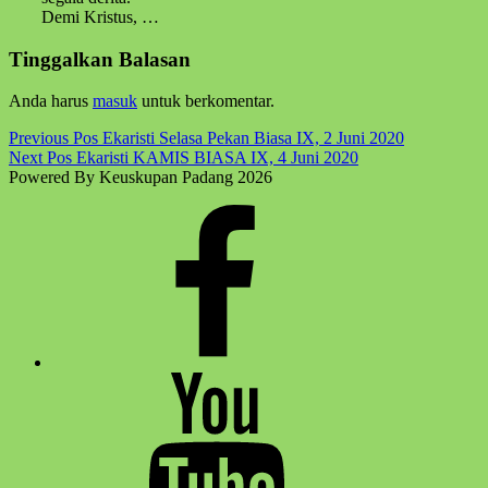
Demi Kristus, …
Skip
Tinggalkan Balasan
back
to
Anda harus
masuk
untuk berkomentar.
main
navigation
Post
Previous Pos
Ekaristi Selasa Pekan Biasa IX, 2 Juni 2020
Next Pos
Ekaristi KAMIS BIASA IX, 4 Juni 2020
navigation
Powered By Keuskupan Padang 2026
Facebook
Komsos
Youtube
Komsos