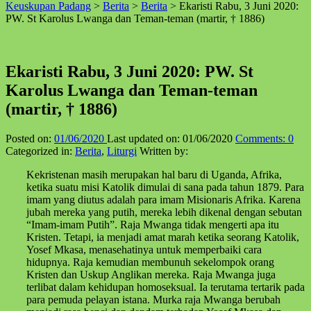
Keuskupan Padang
>
Berita
>
Berita
>
Ekaristi Rabu, 3 Juni 2020:
↑
PW. St Karolus Lwanga dan Teman-teman (martir, † 1886)
Ekaristi Rabu, 3 Juni 2020: PW. St
Karolus Lwanga dan Teman-teman
(martir, † 1886)
Posted on:
01/06/2020
Last updated on:
01/06/2020
Comments:
0
Categorized in:
Berita
,
Liturgi
Written by:
Kekristenan masih merupakan hal baru di Uganda, Afrika,
ketika suatu misi Katolik dimulai di sana pada tahun 1879. Para
imam yang diutus adalah para imam Misionaris Afrika. Karena
jubah mereka yang putih, mereka lebih dikenal dengan sebutan
“Imam-imam Putih”. Raja Mwanga tidak mengerti apa itu
Kristen. Tetapi, ia menjadi amat marah ketika seorang Katolik,
Yosef Mkasa, menasehatinya untuk memperbaiki cara
hidupnya. Raja kemudian membunuh sekelompok orang
Kristen dan Uskup Anglikan mereka. Raja Mwanga juga
terlibat dalam kehidupan homoseksual. Ia terutama tertarik pada
para pemuda pelayan istana. Murka raja Mwanga berubah