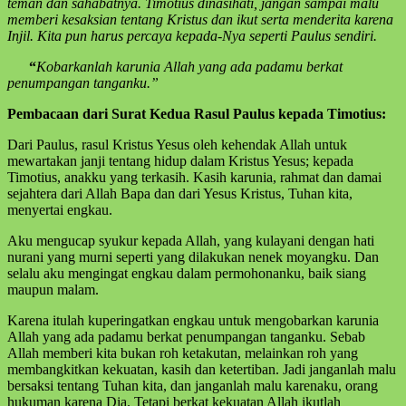
teman dan sahabatnya. Timotius dinasihati, jangan sampai malu
memberi kesaksian tentang Kristus dan ikut serta menderita karena
Injil. Kita pun harus percaya kepada-Nya seperti Paulus sendiri.
“
Kobarkanlah karunia Allah
yang ada padamu berkat
penumpangan tanganku.”
Pembacaan dari
Surat Kedua Rasul Paulus kepada Timotius
:
Dari Paulus, rasul Kristus Yesus oleh kehendak Allah untuk
mewartakan janji tentang hidup dalam Kristus Yesus; kepada
Timotius, anakku yang terkasih. Kasih karunia, rahmat dan damai
sejahtera dari Allah Bapa dan dari Yesus Kristus, Tuhan kita,
menyertai engkau.
Aku mengucap syukur kepada Allah, yang kulayani dengan hati
nurani yang murni seperti yang dilakukan nenek moyangku. Dan
selalu aku mengingat engkau dalam permohonanku, baik siang
maupun malam.
Karena itulah kuperingatkan engkau untuk mengobarkan karunia
Allah yang ada padamu berkat penumpangan tanganku. Sebab
Allah memberi kita bukan roh ketakutan, melainkan roh yang
membangkitkan kekuatan, kasih dan ketertiban. Jadi janganlah malu
bersaksi tentang Tuhan kita, dan janganlah malu karenaku, orang
hukuman karena Dia. Tetapi berkat kekuatan Allah ikutlah