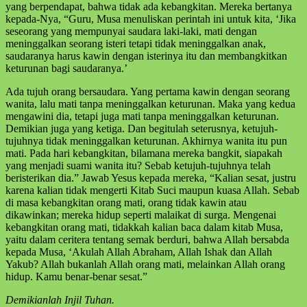
yang berpendapat, bahwa tidak ada kebangkitan. Mereka bertanya
kepada-Nya, “Guru, Musa menuliskan perintah ini untuk kita, ‘Jika
seseorang yang mempunyai saudara laki-laki, mati dengan
meninggalkan seorang isteri tetapi tidak meninggalkan anak,
saudaranya harus kawin dengan isterinya itu dan membangkitkan
keturunan bagi saudaranya.’
Ada tujuh orang bersaudara. Yang pertama kawin dengan seorang
wanita, lalu mati tanpa meninggalkan keturunan. Maka yang kedua
mengawini dia, tetapi juga mati tanpa meninggalkan keturunan.
Demikian juga yang ketiga. Dan begitulah seterusnya, ketujuh-
tujuhnya tidak meninggalkan keturunan. Akhirnya wanita itu pun
mati. Pada hari kebangkitan, bilamana mereka bangkit, siapakah
yang menjadi suami wanita itu? Sebab ketujuh-tujuhnya telah
beristerikan dia.” Jawab Yesus kepada mereka, “Kalian sesat, justru
karena kalian tidak mengerti Kitab Suci maupun kuasa Allah. Sebab
di masa kebangkitan orang mati, orang tidak kawin atau
dikawinkan; mereka hidup seperti malaikat di surga. Mengenai
kebangkitan orang mati, tidakkah kalian baca dalam kitab Musa,
yaitu dalam ceritera tentang semak berduri, bahwa Allah bersabda
kepada Musa, ‘Akulah Allah Abraham, Allah Ishak dan Allah
Yakub? Allah bukanlah Allah orang mati, melainkan Allah orang
hidup. Kamu benar-benar sesat.”
Demikianlah Injil Tuhan.