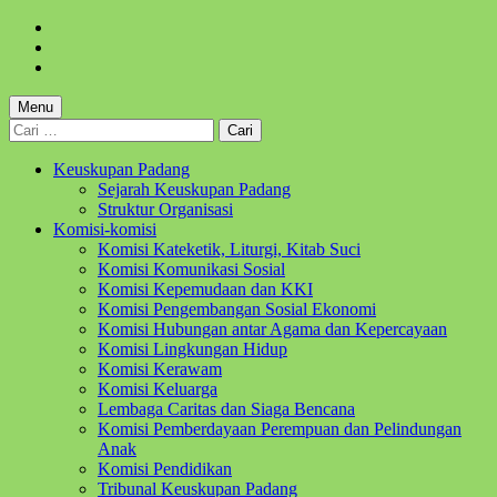
Skip
to
Skip
main
to
Skip
navigation
main
to
content
footer
Menu
Cari
untuk:
Keuskupan Padang
Sejarah Keuskupan Padang
Struktur Organisasi
Komisi-komisi
Komisi Kateketik, Liturgi, Kitab Suci
Komisi Komunikasi Sosial
Komisi Kepemudaan dan KKI
Komisi Pengembangan Sosial Ekonomi
Komisi Hubungan antar Agama dan Kepercayaan
Komisi Lingkungan Hidup
Komisi Kerawam
Komisi Keluarga
Lembaga Caritas dan Siaga Bencana
Komisi Pemberdayaan Perempuan dan Pelindungan
Anak
Komisi Pendidikan
Tribunal Keuskupan Padang