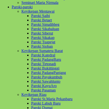
Seminari Maria Nirmala
Paroki-paroki
Kevikepan Mentawai
Paroki Saibi
Paroki Betaet
Paroki Simalibbeg
Paroki Sikabaluan
Paroki Siberut
Paroki Sikakap
Paroki Tuapejat
Paroki Sioban
Kevikepan Sumatera Barat
Paroki Katedral
Paroki PadangBaru
Paroki Tirtonadi
Paroki Bukittinggi
Paroki PadangPanjang
Paroki Payakumbuh
Paroki Sawahlunto
Paroki KayuAro
Paroki Pasaman
Kevikepan Riau
Paroki St.Maria Pekanbaru
Paroki Labuh Baru
Paroki Dumai