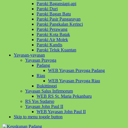
Paroki Bagansiapi-api
Paroki Duri
Paroki Bagan Batu
Paroki Pasir Pangarayan
Paroki Pangkalan Kerinci
Paroki Perawang
Paroki Kota Batak
Paroki Air Molek
Paroki Kandis
Paroki Teluk Kuantan
Yayasan-yayasan
Yayasan Prayoga
Padang
WEB Yayasan Prayoga Padang
Riau
WEB Yayasan Prayoga Riau
Bukittinggi
Yayasan Salus Infirmorum
WEB RS St. Maria Pekanbaru
RS Yos Sudarso
Yayasan John Paul II
WEB Yayasan John Paul II
Skip to menu toggle button