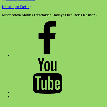
Keuskupan Padang
Misericordia Motus (Tergeraklah Hatinya Oleh Belas Kasihan)
Facebook
Komsos
Youtube
Komsos
Back
to
top