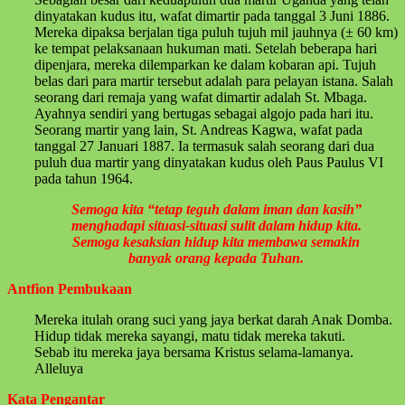
dinyatakan kudus itu, wafat dimartir pada tanggal 3 Juni 1886.
Mereka dipaksa berjalan tiga puluh tujuh mil jauhnya (± 60 km)
ke tempat pelaksanaan hukuman mati. Setelah beberapa hari
dipenjara, mereka dilemparkan ke dalam kobaran api. Tujuh
belas dari para martir tersebut adalah para pelayan istana. Salah
seorang dari remaja yang wafat dimartir adalah St. Mbaga.
Ayahnya sendiri yang bertugas sebagai algojo pada hari itu.
Seorang martir yang lain, St. Andreas Kagwa, wafat pada
tanggal 27 Januari 1887. Ia termasuk salah seorang dari dua
puluh dua martir yang dinyatakan kudus oleh Paus Paulus VI
pada tahun 1964.
Semoga kita “tetap teguh dalam iman dan kasih”
menghadapi situasi-situasi sulit dalam hidup kita.
Semoga kesaksian hidup kita membawa semakin
banyak orang kepada Tuhan.
Antfion Pembukaan
Mereka itulah orang suci yang jaya berkat darah Anak Domba.
Hidup tidak mereka sayangi, matu tidak mereka takuti.
Sebab itu mereka jaya bersama Kristus selama-lamanya.
Alleluya
Kata Pengantar