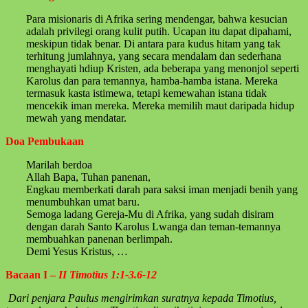
Para misionaris di Afrika sering mendengar, bahwa kesucian
adalah privilegi orang kulit putih. Ucapan itu dapat dipahami,
meskipun tidak benar. Di antara para kudus hitam yang tak
terhitung jumlahnya, yang secara mendalam dan sederhana
menghayati hdiup Kristen, ada beberapa yang menonjol seperti
Karolus dan para temannya, hamba-hamba istana. Mereka
termasuk kasta istimewa, tetapi kemewahan istana tidak
mencekik iman mereka. Mereka memilih maut daripada hidup
mewah yang mendatar.
Doa Pembukaan
Marilah berdoa
Allah Bapa, Tuhan panenan,
Engkau memberkati darah para saksi iman menjadi benih yang
menumbuhkan umat baru.
Semoga ladang Gereja-Mu di Afrika, yang sudah disiram
dengan darah Santo Karolus Lwanga dan teman-temannya
membuahkan panenan berlimpah.
Demi Yesus Kristus, …
Bacaan I –
II Timotius 1:1-3.6-12
Dari penjara Paulus mengirimkan suratnya kepada Timotius,