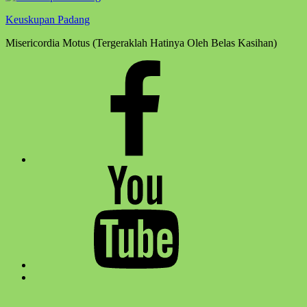
Keuskupan Padang
Misericordia Motus (Tergeraklah Hatinya Oleh Belas Kasihan)
Facebook
Komsos
Youtube
Komsos
Back
to
top