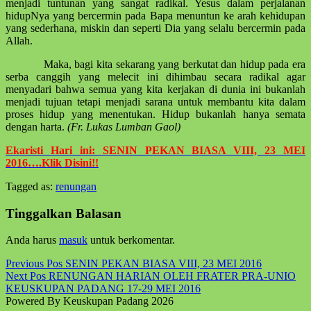
menjadi tuntunan yang sangat radikal. Yesus dalam perjalanan
hidupNya yang bercermin pada Bapa menuntun ke arah kehidupan
yang sederhana, miskin dan seperti Dia yang selalu bercermin pada
Allah.
Maka, bagi kita sekarang yang berkutat dan hidup pada era
serba canggih yang melecit ini dihimbau secara radikal agar
menyadari bahwa semua yang kita kerjakan di dunia ini bukanlah
menjadi tujuan tetapi menjadi sarana untuk membantu kita dalam
proses hidup yang menentukan. Hidup bukanlah hanya semata
dengan harta.
(Fr. Lukas Lumban Gaol)
Ekaristi Hari ini: SENIN PEKAN BIASA VIII, 23 MEI
2016….Klik Disini!!
Tagged as:
renungan
Skip
back
Tinggalkan Balasan
to
main
Anda harus
masuk
untuk berkomentar.
navigation
Post
Previous Pos
SENIN PEKAN BIASA VIII, 23 MEI 2016
Next Pos
RENUNGAN HARIAN OLEH FRATER PRA-UNIO
navigation
KEUSKUPAN PADANG 17-29 MEI 2016
Powered By Keuskupan Padang 2026