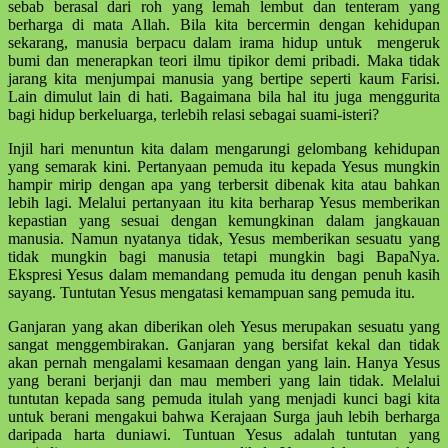
sebab berasal dari roh yang lemah lembut dan tenteram yang
berharga di mata Allah. Bila kita bercermin dengan kehidupan
sekarang, manusia berpacu dalam irama hidup untuk mengeruk
bumi dan menerapkan teori ilmu tipikor demi pribadi. Maka tidak
jarang kita menjumpai manusia yang bertipe seperti kaum Farisi.
Lain dimulut lain di hati. Bagaimana bila hal itu juga menggurita
bagi hidup berkeluarga, terlebih relasi sebagai suami-isteri?
Injil hari menuntun kita dalam mengarungi gelombang kehidupan
yang semarak kini. Pertanyaan pemuda itu kepada Yesus mungkin
hampir mirip dengan apa yang terbersit dibenak kita atau bahkan
lebih lagi. Melalui pertanyaan itu kita berharap Yesus memberikan
kepastian yang sesuai dengan kemungkinan dalam jangkauan
manusia. Namun nyatanya tidak, Yesus memberikan sesuatu yang
tidak mungkin bagi manusia tetapi mungkin bagi BapaNya.
Ekspresi Yesus dalam memandang pemuda itu dengan penuh kasih
sayang. Tuntutan Yesus mengatasi kemampuan sang pemuda itu.
Ganjaran yang akan diberikan oleh Yesus merupakan sesuatu yang
sangat menggembirakan. Ganjaran yang bersifat kekal dan tidak
akan pernah mengalami kesamaan dengan yang lain. Hanya Yesus
yang berani berjanji dan mau memberi yang lain tidak. Melalui
tuntutan kepada sang pemuda itulah yang menjadi kunci bagi kita
untuk berani mengakui bahwa Kerajaan Surga jauh lebih berharga
daripada harta duniawi. Tuntuan Yesus adalah tuntutan yang