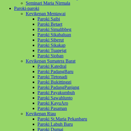
Seminari Maria Nirmala
Paroki-paroki
Kevikepan Mentawai
Paroki Saibi
Paroki Betaet
Paroki Simalibbeg
Paroki Sikabaluan
Paroki Siberut
Paroki Sikakap
Paroki Tuapejat
Paroki Sioban
Kevikepan Sumatera Barat
Paroki Katedral
Paroki PadangBaru
Paroki Tirtonadi
Paroki Bukittinggi
Paroki PadangPanjang
Paroki Payakumbuh
Paroki Sawahlunto
Paroki KayuAro
Paroki Pasaman
Kevikepan Riau
Paroki St.Maria Pekanbaru
Paroki Labuh Baru
Paroki Dumai