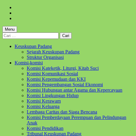
Skip
to
Skip
main
to
Skip
navigation
main
to
content
footer
Menu
Cari
untuk:
Keuskupan Padang
Sejarah Keuskupan Padang
Struktur Organisasi
Komisi-komisi
Komisi Kateketik, Liturgi, Kitab Suci
Komisi Komunikasi Sosial
Komisi Kepemudaan dan KKI
Komisi Pengembangan Sosial Ekonomi
Komisi Hubungan antar Agama dan Kepercayaan
Komisi Lingkungan Hidup
Komisi Kerawam
Komisi Keluarga
Lembaga Caritas dan Siaga Bencana
Komisi Pemberdayaan Perempuan dan Pelindungan
Anak
Komisi Pendidikan
Tribunal Keuskupan Padang