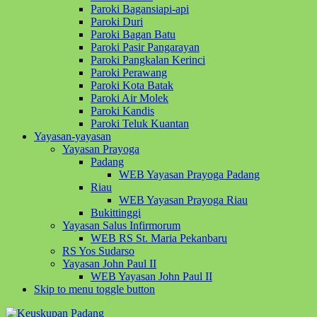
Paroki Bagansiapi-api
Paroki Duri
Paroki Bagan Batu
Paroki Pasir Pangarayan
Paroki Pangkalan Kerinci
Paroki Perawang
Paroki Kota Batak
Paroki Air Molek
Paroki Kandis
Paroki Teluk Kuantan
Yayasan-yayasan
Yayasan Prayoga
Padang
WEB Yayasan Prayoga Padang
Riau
WEB Yayasan Prayoga Riau
Bukittinggi
Yayasan Salus Infirmorum
WEB RS St. Maria Pekanbaru
RS Yos Sudarso
Yayasan John Paul II
WEB Yayasan John Paul II
Skip to menu toggle button