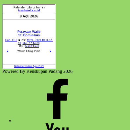
Kateketik,
Liturgi
dan
Kitab
Suci
Keuskupan
Padang”
Powered By Keuskupan Padang 2026
Facebook
Komsos
Youtube