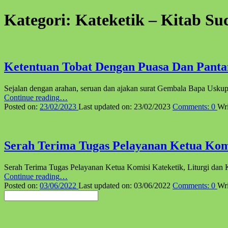
Kategori:
Kateketik – Kitab Suc
Ketentuan Tobat Dengan Puasa Dan Pant
Sejalan dengan arahan, seruan dan ajakan surat Gembala Bapa Usku
“Ketentuan
Continue reading
…
Tobat
Posted on:
23/02/2023
Last updated on:
23/02/2023
Comments:
0
Wri
Dengan
Puasa
Dan
Pantang
Serah Terima Tugas Pelayanan Ketua Komi
Menurut
Kitab
Serah Terima Tugas Pelayanan Ketua Komisi Kateketik, Liturgi da
Hukum
“Serah
Continue reading
…
Gereja
Terima
Posted on:
03/06/2022
Last updated on:
03/06/2022
Comments:
0
Wri
Katolik”
Pencarian
Tugas
Pelayanan
Ketua
Komisi