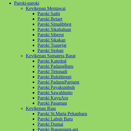
Paroki-paroki
Kevikepan Mentawai
Paroki Saibi
Paroki Betaet
Paroki Simalibbeg
Paroki Sikabaluan
Paroki Siberut
Paroki Sikakap
Paroki Tuapejat
Paroki Sioban
Kevikepan Sumatera Barat
Paroki Katedral
Paroki PadangBaru
Paroki Tirtonadi
Paroki Bukittinggi
Paroki PadangPanjang
Paroki Payakumbuh
Paroki Sawahlunto
Paroki KayuAro
Paroki Pasaman
Kevikepan Riau
Paroki St.Maria Pekanbaru
Paroki Labuh Baru
Paroki Dumai
Paroki Bagansiapi-api