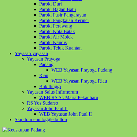
Paroki Duri
Paroki Bagan Batu
Paroki Pasir Pangarayan
Paroki Pangkalan Kerinci
Paroki Perawang
Paroki Kota Batak
Paroki Air Molek
Paroki Kandis
Paroki Teluk Kuantan
Yayasan-yayasan
Yayasan Prayoga
Padang
WEB Yayasan Prayoga Padang
Riau
WEB Yayasan Prayoga Riau
Bukittinggi
Yayasan Salus Infirmorum
WEB RS St. Maria Pekanbaru
RS Yos Sudarso
Yayasan John Paul II
WEB Yayasan John Paul II
Skip to menu toggle button