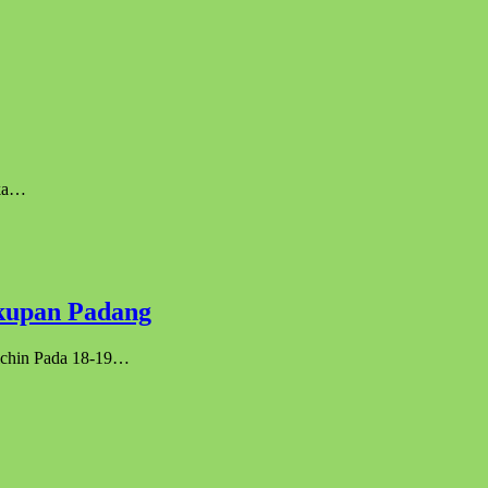
aka…
skupan Padang
lichin Pada 18-19…