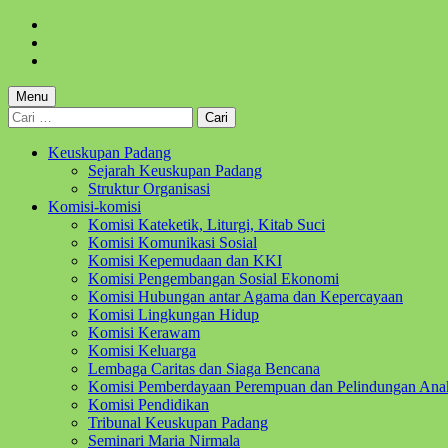
Skip
to
Skip
main
to
Skip
navigation
main
to
content
footer
Menu
Cari
untuk:
Keuskupan Padang
Sejarah Keuskupan Padang
Struktur Organisasi
Komisi-komisi
Komisi Kateketik, Liturgi, Kitab Suci
Komisi Komunikasi Sosial
Komisi Kepemudaan dan KKI
Komisi Pengembangan Sosial Ekonomi
Komisi Hubungan antar Agama dan Kepercayaan
Komisi Lingkungan Hidup
Komisi Kerawam
Komisi Keluarga
Lembaga Caritas dan Siaga Bencana
Komisi Pemberdayaan Perempuan dan Pelindungan Ana
Komisi Pendidikan
Tribunal Keuskupan Padang
Seminari Maria Nirmala