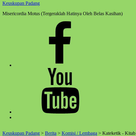
Keuskupan Padang
Misericordia Motus (Tergeraklah Hatinya Oleh Belas Kasihan)
Facebook
Komsos
Youtube
Komsos
Back
to
top
Keuskupan Padang
>
Berita
>
Komisi / Lembaga
>
Kateketik - Kitab 
↑