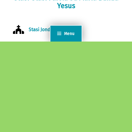
Yesus
Stasi Jondul
Menu
Stasi St. Stefanus Sungai Pisang
Stasi St. Theresia Pesisir Selatan
Peta Lokasi Gereja St. Maria Bunda
Yesus