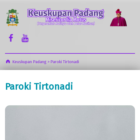
Keuskupan Padang
Misericordia Motus (Tergeraklah Hatinya Oleh Belas Kasihan)
Facebook Komsos
Youtube Komsos
Keuskupan Padang
>
Paroki Tirtonadi
Paroki Tirtonadi