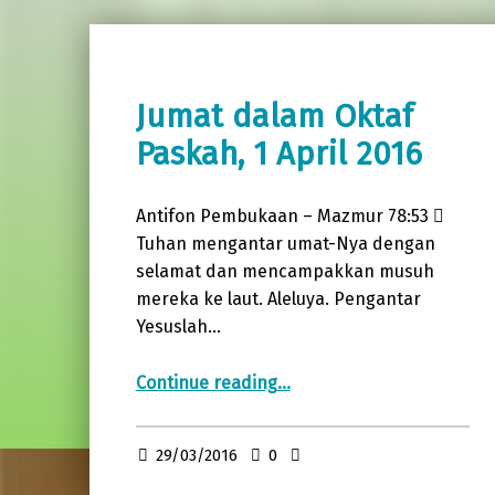
Jumat dalam Oktaf
Paskah, 1 April 2016
Antifon Pembukaan – Mazmur 78:53 
Tuhan mengantar umat-Nya dengan
selamat dan mencampakkan musuh
mereka ke laut. Aleluya. Pengantar
Yesuslah…
“Jumat dalam Oktaf Paskah, 1 April 2016”
Continue reading
…
29/03/2016
0