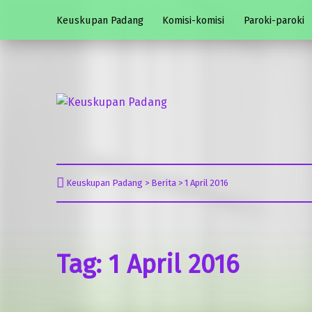
Keuskupan Padang
Komisi-komisi
Paroki-paroki
Keuskupan Padang
Misericordia Motus (Tergeraklah Hatinya Oleh Belas Kasihan)
Keuskupan Padang
>
Berita
>
1 April 2016
Tag:
1 April 2016