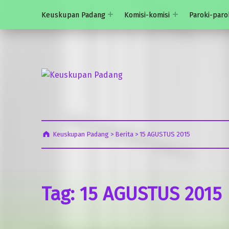
Keuskupan Padang
Komisi-komisi
Paroki-paro
Keuskupan Padang
Misericordia Motus (Tergeraklah Hatinya Oleh Belas Kasihan)
Keuskupan Padang
>
Berita
>
15 AGUSTUS 2015
Tag:
15 AGUSTUS 2015