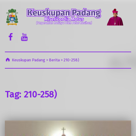
Keuskupan Padang
Misericordia Motus (Tergeraklah Hatinya Oleh Belas Kasihan)
Facebook Komsos
Youtube Komsos
Keuskupan Padang
>
Berita
>
210-258)
Tag:
210-258)