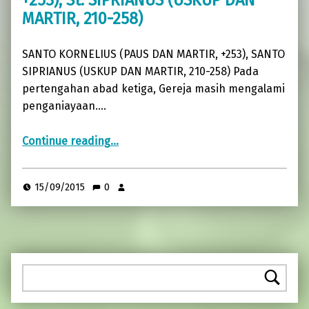
MARTIR, 210-258)
SANTO KORNELIUS (PAUS DAN MARTIR, +253), SANTO
SIPRIANUS (USKUP DAN MARTIR, 210-258) Pada
pertengahan abad ketiga, Gereja masih mengalami
penganiayaan.…
Continue reading
…
“RABU, 16 SEPTEMBER 2015: PW St. KORNELIUS (PAUS DAN MARTIR, +253), St. SIPRIANUS (USKUP DAN MARTIR, 210-258)”
15/09/2015
0
Pencarian