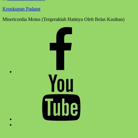
Keuskupan Padang
Misericordia Motus (Tergeraklah Hatinya Oleh Belas Kasihan)
Facebook
Komsos
Youtube
Komsos
Back
to
top