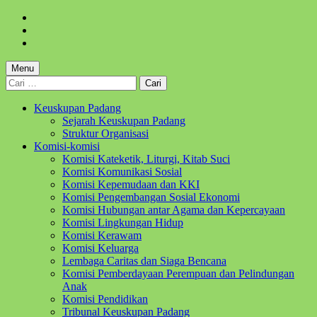
Skip
to
Skip
main
to
Skip
navigation
main
to
content
footer
Menu
Cari
untuk:
Keuskupan Padang
Sejarah Keuskupan Padang
Struktur Organisasi
Komisi-komisi
Komisi Kateketik, Liturgi, Kitab Suci
Komisi Komunikasi Sosial
Komisi Kepemudaan dan KKI
Komisi Pengembangan Sosial Ekonomi
Komisi Hubungan antar Agama dan Kepercayaan
Komisi Lingkungan Hidup
Komisi Kerawam
Komisi Keluarga
Lembaga Caritas dan Siaga Bencana
Komisi Pemberdayaan Perempuan dan Pelindungan
Anak
Komisi Pendidikan
Tribunal Keuskupan Padang