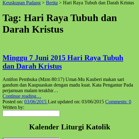
Keuskupan Padang
>
Berita
>
Hari Raya Tubuh dan Darah Kristus
↑
Tag:
Hari Raya Tubuh dan
Darah Kristus
Minggu 7 Juni 2015 Hari Raya Tubuh
dan Darah Kristus
Antifon Pembuka (Mzm 80:17) Umat-Mu Kauberi makan sari
gandum dan Kaupuaskan dengan madu kuat. Kata Pengantar Pada
perjamuan malam terakhir…
“Minggu
Continue reading
…
7
Posted on:
03/06/2015
Last updated on:
03/06/2015
Comments:
0
Juni
Written by:
Pencarian
2015
Hari
Raya
Kalender Liturgi Katolik
Tubuh
dan