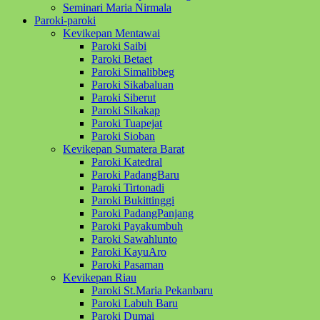
Seminari Maria Nirmala
Paroki-paroki
Kevikepan Mentawai
Paroki Saibi
Paroki Betaet
Paroki Simalibbeg
Paroki Sikabaluan
Paroki Siberut
Paroki Sikakap
Paroki Tuapejat
Paroki Sioban
Kevikepan Sumatera Barat
Paroki Katedral
Paroki PadangBaru
Paroki Tirtonadi
Paroki Bukittinggi
Paroki PadangPanjang
Paroki Payakumbuh
Paroki Sawahlunto
Paroki KayuAro
Paroki Pasaman
Kevikepan Riau
Paroki St.Maria Pekanbaru
Paroki Labuh Baru
Paroki Dumai