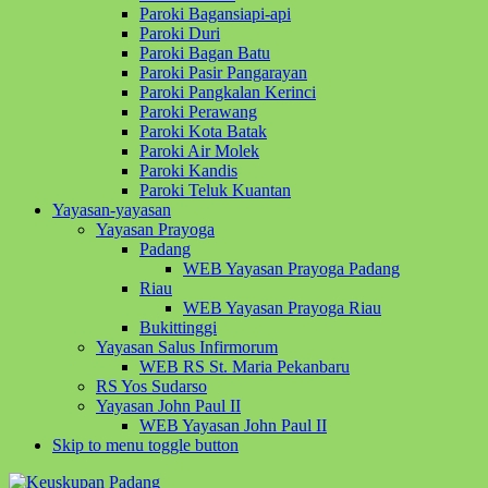
Paroki Bagansiapi-api
Paroki Duri
Paroki Bagan Batu
Paroki Pasir Pangarayan
Paroki Pangkalan Kerinci
Paroki Perawang
Paroki Kota Batak
Paroki Air Molek
Paroki Kandis
Paroki Teluk Kuantan
Yayasan-yayasan
Yayasan Prayoga
Padang
WEB Yayasan Prayoga Padang
Riau
WEB Yayasan Prayoga Riau
Bukittinggi
Yayasan Salus Infirmorum
WEB RS St. Maria Pekanbaru
RS Yos Sudarso
Yayasan John Paul II
WEB Yayasan John Paul II
Skip to menu toggle button