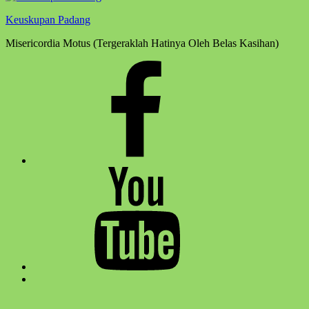
Keuskupan Padang
Misericordia Motus (Tergeraklah Hatinya Oleh Belas Kasihan)
Facebook
Komsos
Youtube
Komsos
Back
to
top