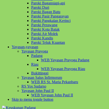
Paroki Bagansiapi-api
Paroki Duri
Paroki Bagan Batu
Paroki Pasir Pangarayan
Paroki Pangkalan Kerinci
Paroki Perawang
Paroki Kota Batak
Paroki Air Molek
Paroki Kandis
Paroki Teluk Kuantan
Yayasan-yayasan
Yayasan Prayoga
Padang
WEB Yayasan Prayoga Padang
Riau
WEB Yayasan Prayoga Riau
Bukittinggi
Yayasan Salus Infirmorum
WEB RS St. Maria Pekanbaru
RS Yos Sudarso
Yayasan John Paul II
WEB Yayasan John Paul II
Skip to menu toggle button