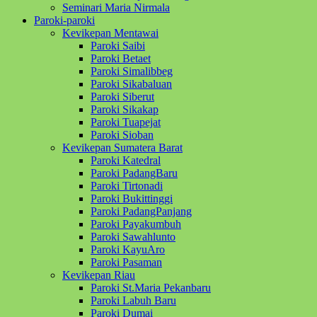
Seminari Maria Nirmala
Paroki-paroki
Kevikepan Mentawai
Paroki Saibi
Paroki Betaet
Paroki Simalibbeg
Paroki Sikabaluan
Paroki Siberut
Paroki Sikakap
Paroki Tuapejat
Paroki Sioban
Kevikepan Sumatera Barat
Paroki Katedral
Paroki PadangBaru
Paroki Tirtonadi
Paroki Bukittinggi
Paroki PadangPanjang
Paroki Payakumbuh
Paroki Sawahlunto
Paroki KayuAro
Paroki Pasaman
Kevikepan Riau
Paroki St.Maria Pekanbaru
Paroki Labuh Baru
Paroki Dumai