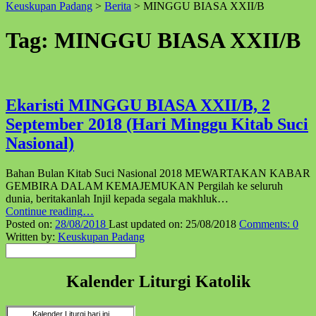
Keuskupan Padang
>
Berita
>
MINGGU BIASA XXII/B
↑
Tag:
MINGGU BIASA XXII/B
Ekaristi MINGGU BIASA XXII/B, 2
September 2018 (Hari Minggu Kitab Suci
Nasional)
Bahan Bulan Kitab Suci Nasional 2018 MEWARTAKAN KABAR
GEMBIRA DALAM KEMAJEMUKAN Pergilah ke seluruh
dunia, beritakanlah Injil kepada segala makhluk…
“Ekaristi
Continue reading
…
MINGGU
Posted on:
28/08/2018
Last updated on:
25/08/2018
Comments:
0
BIASA
Written by:
Keuskupan Padang
Pencarian
XXII/B,
2
September
Kalender Liturgi Katolik
2018
(Hari
Minggu