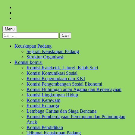
Skip
to
Skip
main
to
Skip
navigation
main
to
content
footer
Menu
Cari
untuk:
Keuskupan Padang
Sejarah Keuskupan Padang
Struktur Organisasi
Komisi-komisi
Komisi Kateketik, Liturgi, Kitab Suci
Komisi Komunikasi Sosial
Komisi Kepemudaan dan KKI
Komisi Pengembangan Sosial Ekonomi
Komisi Hubungan antar Agama dan Kepercayaan
Komisi Lingkungan Hidup
Komisi Kerawam
Komisi Keluarga
Lembaga Caritas dan Siaga Bencana
Komisi Pemberdayaan Perempuan dan Pelindungan
Anak
Komisi Pendidikan
Tribunal Keuskupan Padang