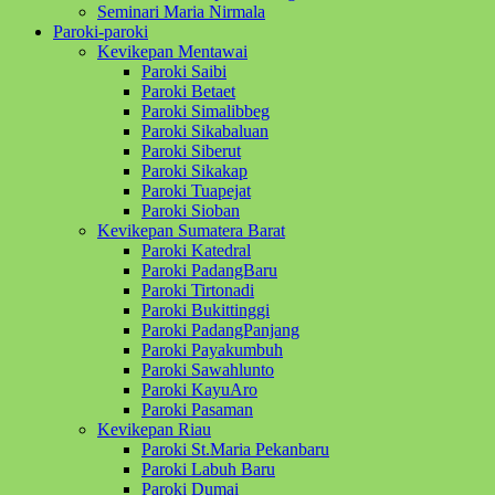
Seminari Maria Nirmala
Paroki-paroki
Kevikepan Mentawai
Paroki Saibi
Paroki Betaet
Paroki Simalibbeg
Paroki Sikabaluan
Paroki Siberut
Paroki Sikakap
Paroki Tuapejat
Paroki Sioban
Kevikepan Sumatera Barat
Paroki Katedral
Paroki PadangBaru
Paroki Tirtonadi
Paroki Bukittinggi
Paroki PadangPanjang
Paroki Payakumbuh
Paroki Sawahlunto
Paroki KayuAro
Paroki Pasaman
Kevikepan Riau
Paroki St.Maria Pekanbaru
Paroki Labuh Baru
Paroki Dumai