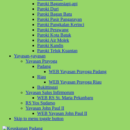
Paroki Bagansiapi-api
Paroki Duri
Paroki Bagan Batu
Paroki Pasir Pangarayan
Paroki Pangkalan Kerinci
Paroki Perawang
Paroki Kota Batak
Paroki Air Molek
Paroki Kandis
Paroki Teluk Kuantan
Yayasan-yayasan
Yayasan Prayoga
Padang
WEB Yayasan Prayoga Padang
Riau
WEB Yayasan Prayoga Riau
Bukittinggi
Yayasan Salus Infirmorum
WEB RS St. Maria Pekanbaru
RS Yos Sudarso
Yayasan John Paul II
WEB Yayasan John Paul II
Skip to menu toggle button