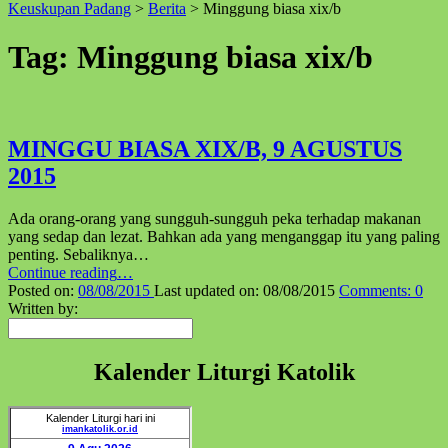
Keuskupan Padang
>
Berita
>
Minggung biasa xix/b
↑
Tag:
Minggung biasa xix/b
MINGGU BIASA XIX/B, 9 AGUSTUS
2015
Ada orang-orang yang sungguh-sungguh peka terhadap makanan
yang sedap dan lezat. Bahkan ada yang menganggap itu yang paling
penting. Sebaliknya…
“MINGGU
Continue reading
…
BIASA
Posted on:
08/08/2015
Last updated on:
08/08/2015
Comments:
0
XIX/B,
Written by:
Pencarian
9
AGUSTUS
2015”
Kalender Liturgi Katolik