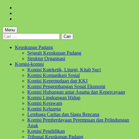
Skip
to
Skip
main
to
Skip
navigation
main
to
content
footer
Menu
Cari
untuk:
Keuskupan Padang
Sejarah Keuskupan Padang
Struktur Organisasi
Komisi-komisi
Komisi Kateketik, Liturgi, Kitab Suci
Komisi Komunikasi Sosial
Komisi Kepemudaan dan KKI
Komisi Pengembangan Sosial Ekonomi
Komisi Hubungan antar Agama dan Kepercayaan
Komisi Lingkungan Hidup
Komisi Kerawam
Komisi Keluarga
Lembaga Caritas dan Siaga Bencana
Komisi Pemberdayaan Perempuan dan Pelindungan
Anak
Komisi Pendidikan
Tribunal Keuskupan Padang