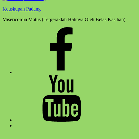
Keuskupan Padang
Misericordia Motus (Tergeraklah Hatinya Oleh Belas Kasihan)
Facebook
Komsos
Youtube
Komsos
Back
to
top