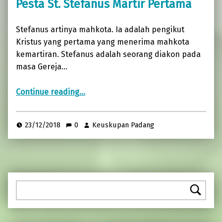
Pesta St. Stefanus Martir Pertama
Stefanus artinya mahkota. Ia adalah pengikut
Kristus yang pertama yang menerima mahkota
kemartiran. Stefanus adalah seorang diakon pada
masa Gereja…
“Ekaristi Rabu, 26 Desember 2018, Pesta St. Stefanus Martir Pertama”
Continue reading
…
23/12/2018
0
Keuskupan Padang
Pencarian