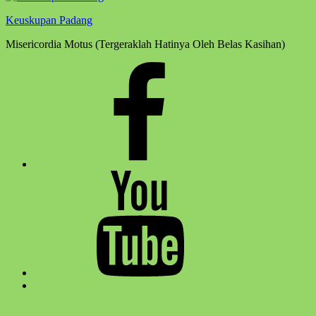
Keuskupan Padang
Misericordia Motus (Tergeraklah Hatinya Oleh Belas Kasihan)
Facebook
Komsos
Youtube
Komsos
Back
to
top