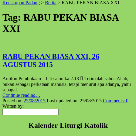
Keuskupan Padang
>
Berita
>
RABU PEKAN BIASA XXI
↑
Tag:
RABU PEKAN BIASA
XXI
RABU PEKAN BIASA XXI, 26
AGUSTUS 2015
Antifon Pembukaan – I Tesalonika 2:13  Terimalah sabda Allah,
bukan sebagai perkataan manusia, tetapi menurut apa adanya, yaitu
sebagai…
“RABU
Continue reading
…
PEKAN
Posted on:
25/08/2015
Last updated on:
25/08/2015
Comments:
0
BIASA
Written by:
Pencarian
XXI,
26
AGUSTUS
Kalender Liturgi Katolik
2015”