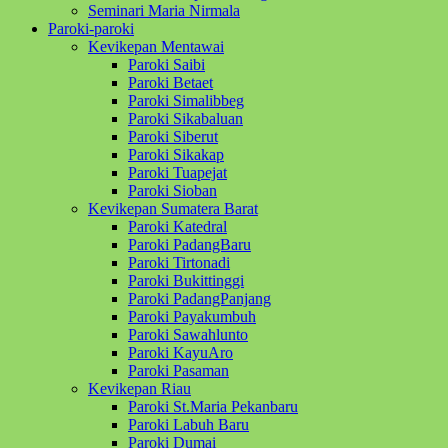
Seminari Maria Nirmala
Paroki-paroki
Kevikepan Mentawai
Paroki Saibi
Paroki Betaet
Paroki Simalibbeg
Paroki Sikabaluan
Paroki Siberut
Paroki Sikakap
Paroki Tuapejat
Paroki Sioban
Kevikepan Sumatera Barat
Paroki Katedral
Paroki PadangBaru
Paroki Tirtonadi
Paroki Bukittinggi
Paroki PadangPanjang
Paroki Payakumbuh
Paroki Sawahlunto
Paroki KayuAro
Paroki Pasaman
Kevikepan Riau
Paroki St.Maria Pekanbaru
Paroki Labuh Baru
Paroki Dumai