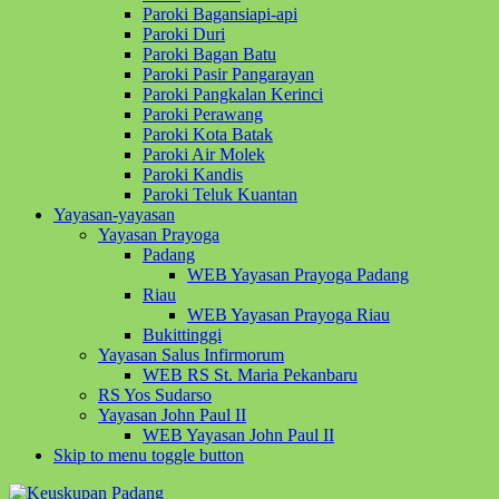
Paroki Bagansiapi-api
Paroki Duri
Paroki Bagan Batu
Paroki Pasir Pangarayan
Paroki Pangkalan Kerinci
Paroki Perawang
Paroki Kota Batak
Paroki Air Molek
Paroki Kandis
Paroki Teluk Kuantan
Yayasan-yayasan
Yayasan Prayoga
Padang
WEB Yayasan Prayoga Padang
Riau
WEB Yayasan Prayoga Riau
Bukittinggi
Yayasan Salus Infirmorum
WEB RS St. Maria Pekanbaru
RS Yos Sudarso
Yayasan John Paul II
WEB Yayasan John Paul II
Skip to menu toggle button