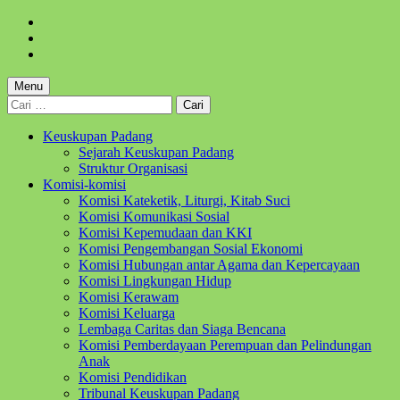
Skip
to
Skip
main
to
Skip
navigation
main
to
content
footer
Menu
Cari
untuk:
Keuskupan Padang
Sejarah Keuskupan Padang
Struktur Organisasi
Komisi-komisi
Komisi Kateketik, Liturgi, Kitab Suci
Komisi Komunikasi Sosial
Komisi Kepemudaan dan KKI
Komisi Pengembangan Sosial Ekonomi
Komisi Hubungan antar Agama dan Kepercayaan
Komisi Lingkungan Hidup
Komisi Kerawam
Komisi Keluarga
Lembaga Caritas dan Siaga Bencana
Komisi Pemberdayaan Perempuan dan Pelindungan
Anak
Komisi Pendidikan
Tribunal Keuskupan Padang